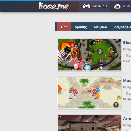
ΠΑΙΧΝΙΔΙΑ
ΜΕΛ
Όλα
Δράσης
Με ξύλο
Δεξιοτήτ
Blo
Κατη
Πα
που 
Mus
Κατη
Πα
υπερ
Ar
Κατη