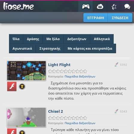
ΕΓΓΡΑΦΗ
ΣΥΝΔΕΣΗ
Όλα
Δράσης
Με ξύλο
Δεξιοτήτων
Αθλητικά
Αγωνιστικά
Στρατηγικής
Με κάρτες και επιτραπέζια
Light Flight
5392
Κατηγορία:
Παιχνίδια δεξιοτήτων
Σχημάτισε ένα μονοπάτι για το
διαστημόπλοιο σου και προσπάθησε να κόψεις
όσο απαιτείται τον χάρτη για να τερματίσεις
την κάθε πίστα.
Chisel 2
5343
Κατηγορία:
Παιχνίδια δεξιοτήτων
Τρύπησε κάθε πλανήτη για να γίνει τόσο