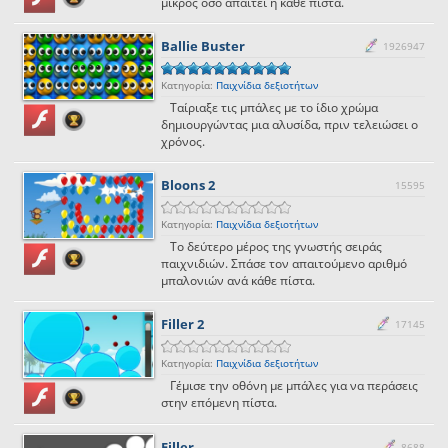
μικρός όσο απαιτεί η κάθε πίστα.
Ballie Buster
1926947
Κατηγορία:
Παιχνίδια δεξιοτήτων
Ταίριαξε τις μπάλες με το ίδιο χρώμα
δημιουργώντας μια αλυσίδα, πριν τελειώσει ο
χρόνος.
Bloons 2
15595
Κατηγορία:
Παιχνίδια δεξιοτήτων
Το δεύτερο μέρος της γνωστής σειράς
παιχνιδιών. Σπάσε τον απαιτούμενο αριθμό
μπαλονιών ανά κάθε πίστα.
Filler 2
17145
Κατηγορία:
Παιχνίδια δεξιοτήτων
Γέμισε την οθόνη με μπάλες για να περάσεις
στην επόμενη πίστα.
Filler
8688