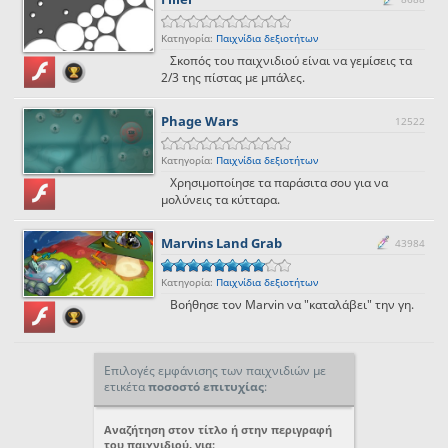
Κατηγορία:
Παιχνίδια δεξιοτήτων
Σκοπός του παιχνιδιού είναι να γεμίσεις τα
2/3 της πίστας με μπάλες.
Phage Wars
12522
Κατηγορία:
Παιχνίδια δεξιοτήτων
Χρησιμοποίησε τα παράσιτα σου για να
μολύνεις τα κύτταρα.
Marvins Land Grab
43984
Κατηγορία:
Παιχνίδια δεξιοτήτων
Βοήθησε τον Marvin να "καταλάβει" την γη.
Επιλογές εμφάνισης των παιχνιδιών με
ετικέτα
ποσοστό επιτυχίας
:
Αναζήτηση στον τίτλο ή στην περιγραφή
του παιχνιδιού, για: