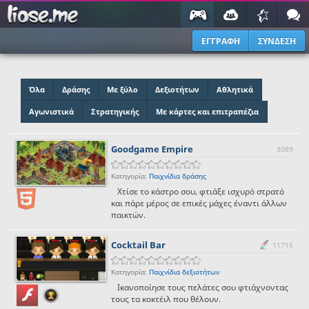
ΕΓΓΡΑΦΗ
ΣΥΝΔΕΣΗ
Όλα
Δράσης
Με ξύλο
Δεξιοτήτων
Αθλητικά
Αγωνιστικά
Στρατηγικής
Με κάρτες και επιτραπέζια
Goodgame Empire
3089
Κατηγορία:
Παιχνίδια δράσης
Χτίσε το κάστρο σου, φτιάξε ισχυρό στρατό
και πάρε μέρος σε επικές μάχες έναντι άλλων
παικτών.
Cocktail Bar
11715
Κατηγορία:
Παιχνίδια δεξιοτήτων
Ικανοποίησε τους πελάτες σου φτιάχνοντας
τους τα κοκτέιλ που θέλουν.