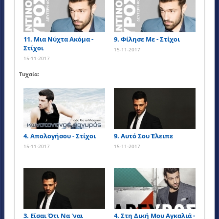
11. Μια Νύχτα Ακόμα -
9. Φίλησε Με - Στίχοι
Στίχοι
15-11-2017
15-11-2017
Τυχαία:
4. Απολογήσου - Στίχοι
9. Αυτό Σου Έλειπε
15-11-2017
15-11-2017
3. Είσαι Ότι Να 'ναι
4. Στη Δική Μου Αγκαλιά -