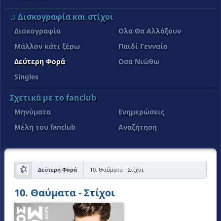
♫ Δισκογραφία και στίχοι
Δισκογραφία
Όλα Θα Αλλάξουν
Μάλλον κάτι ξέρω
Παιδί Γενναίο
Δεύτερη Φορά
Όσα Νιώθω
Singles
Σχετικά με το fanclub
Μηνύματα
Ενημερώσεις
Μέλη του fanclub
Αναζήτηση
Δεύτερη Φορά
10. Θαύματα - Στίχοι
10. Θαύματα - Στίχοι