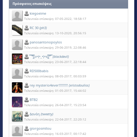
Πρόσφατες επισκέψεις
kiegoeime
Τελευταία επίσκεψη: 07-05-2022, 18:58:17
RC 30
(ph3)
Τελευταία επίσκεψη: 13-10-2020, 20:56:15
panosantonopoylos
Τελευταία επίσκεψη: 29-06-2019, 22:08:46
̿ ̿ ̿'̿'\̵͇̿̿\з=(•_•)=ε/̵͇̿̿/'̿'̿ ̿
(blackdevil)
Τελευταία επίσκεψη: 23-06-2017, 22:18:44
RD500babis
Τελευταία επίσκεψη: 08-05-2017, 00:03:59
rey mysterio4ever!!!!!!!!!!
(xristodoulios)
Τελευταία επίσκεψη: 01-05-2017, 15:44:02
BTB2
Τελευταία επίσκεψη: 26-04-2017, 15:23:54
Δανάη
(tweetty)
Τελευταία επίσκεψη: 22-04-2017, 22:20:12
giorgosmilou
Τελευταία επίσκεψη: 16-03-2017, 00:17:42