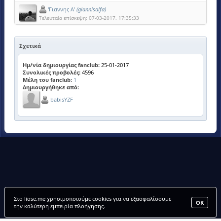
'Γιαννης Α'
(giannisalfa)
Τελευταία επίσκεψη: 07-03-2017, 17:35:33
Σχετικά
Ημ/νία δημιουργίας fanclub:
25-01-2017
Συνολικές προβολές:
4596
Μέλη του fanclub:
1
Δημιουργήθηκε από:
babisYZF
Στο liose.me χρησιμοποιούμε cookies για να εξασφαλίσουμε
ΟΚ
την καλύτερη εμπειρία πλοήγησης.