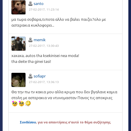
santo
27-02-2017, 11:23:14
μα τωρα σοβαρα,τιποτα αλλο να βαλει παιζει?ολο με
αστερακια κυκλοφορει..
memik
27-02-2017, 13:30:43
xaxaxa, autos tha ksekinisei nea moda!
tha deite tha ginei tasi!
sofiapr
27-02-2017, 13:36:13
Θα την πω τν κακια μου αλλα κριμα που δεν βγαλανε καμια
στολη με αστερακια να ντυνομασταν Πανος τις αποκριες
Συνδέσου
, για να απαντήσεις σ'αυτό το θέμα συζήτησης.