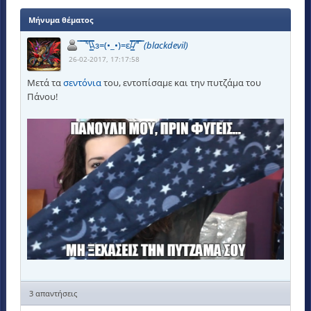
Μήνυμα θέματος
̿ ̿ ̿'̿'\̵͇̿̿\з=(•_•)=ε/̵͇̿̿/'̿'̿ ̿
(blackdevil)
26-02-2017, 17:17:58
Μετά τα
σεντόνια
του, εντοπίσαμε και την πυτζάμα του
Πάνου!
3 απαντήσεις