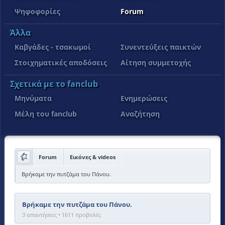
Ψηφοφορίες
Forum
Άλλα
Καβγάδες - τσακωμοί
Συνεντεύξεις παικτών
Στοιχηματικές αποδόσεις
Αίτηση συμμετοχής
Σχετικά με το fanclub
Μηνύματα
Ενημερώσεις
Μέλη του fanclub
Αναζήτηση
Forum
Εικόνες & videos
Βρήκαμε την πυτζάμα του Πάνου.
Βρήκαμε την πυτζάμα του Πάνου.
3 απαντήσεις • 1611 προβολές