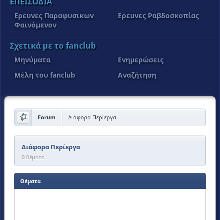
ΕΠΕΙΣΌΔΙΑ
Έρευνες Παραφυσικων
Έρευνες Ραβδοσκοπίας
Φαινόμενον
Σχετικά με το fanclub
Μηνύματα
Ενημερώσεις
Μέλη του fanclub
Αναζήτηση
Forum
Διάφορα Περίεργα
Διάφορα Περίεργα
0 θέματα
Θέματα