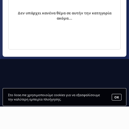
Δεν υπάρχει κανένα θέμα σε αυτήν την κατηγορία
ακόμα…
Στο liose.me χρησιμοποιούμε cookies για να εξασφαλίσουμε
ΟΚ
την καλύτερη εμπειρία πλοήγησης.
LIOSE.ME |
ΑΡΧΙΚΗ
•
ΠΑΙΧΝΙΔΙΑ
•
ΜΕΛΗ
•
FANCLUBS
•
FORUM
Παίξε δωρεάν παιχνίδια online, στο liose.me. 1001 / 1000 πως θα λιώσεις στην