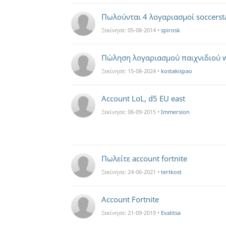
Πωλούνται 4 λογαριασμοί soccerst
Ξεκίνησε:
05-08-2014
•
spirosk
Πώληση λογαριασμού παιχνιδιού wo
Ξεκίνησε:
15-08-2024
•
kostakispao
Account LoL, d5 EU east
Ξεκίνησε:
06-09-2015
•
Immersion
Πωλείτε account fortnite
Ξεκίνησε:
24-06-2021
•
tertkost
Account Fortnite
Ξεκίνησε:
21-09-2019
•
Evalitsa