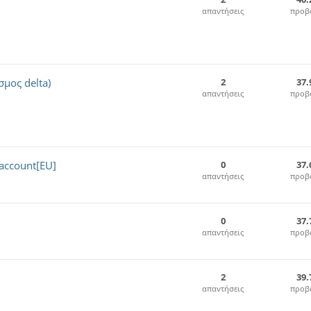
απαντήσεις
προβ
μος delta)
2
37.
απαντήσεις
προβ
account[EU]
0
37.
απαντήσεις
προβ
0
37.
απαντήσεις
προβ
2
39.
απαντήσεις
προβ