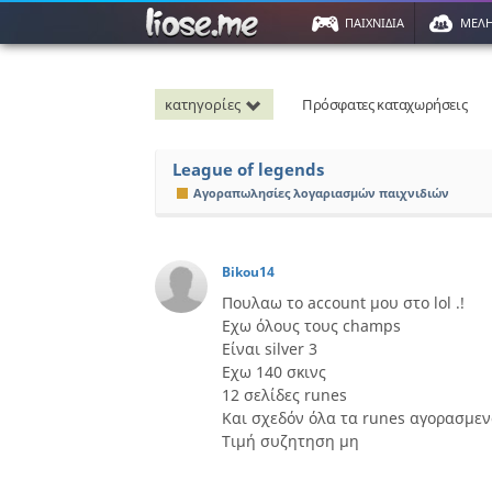
ΠΑΙΧΝΙΔΙΑ
ΜΕΛ
κατηγορίες
Πρόσφατες καταχωρήσεις
League of legends
Αγοραπωλησίες λογαριασμών παιχνιδιών
Bikou14
Πουλαω το account μου στο lol .!
Εχω όλους τους champs
Είναι silver 3
Εχω 140 σκινς
12 σελίδες runes
Και σχεδόν όλα τα runes αγορασμεν
Τιμή συζητηση μη