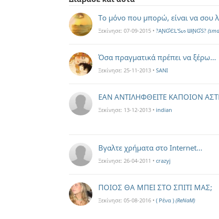
Το μόνο που μπορώ, είναι να σου λέ
Ξεκίνησε:
07-09-2015
•
?AƝƓЄԼ'Sᔕ ᗯƗƝƓS?
(sma
Όσα πραγματικά πρέπει να ξέρω...
Ξεκίνησε:
25-11-2013
•
SANI
ΕΑΝ ΑΝΤΙΛΗΦΘΕΙΤΕ ΚΑΠΟΙΟΝ ΑΣΤΕ
Ξεκίνησε:
13-12-2013
•
indian
Βγαλτε χρήματα στο Internet...
Ξεκίνησε:
26-04-2011
•
crazyj
ΠΟΙΟΣ ΘΑ ΜΠΕΙ ΣΤΟ ΣΠΙΤΙ ΜΑΣ;
Ξεκίνησε:
05-08-2016
•
( Ρένα )
(ReNaM)