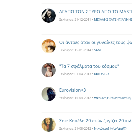
ΑΓΑΠΩ ΤΟΝ ΣΠΥΡΟ ΑΠΟ ΤΟ MASTE
Ξεκίνησε:
31-12-2011
•
MIXAΛΗΣ ΧΑΤΖΗΓΙΑΝΝΗΣ 
Οι άντρες όταν οι γυναίκες τους ψ
Ξεκίνησε:
15-01-2014
•
SANI
"Τα 7 σφάλματα του κόσμου"
Ξεκίνησε:
01-04-2013
•
KRIOS123
Eurovision<3
Ξεκίνησε:
15-04-2012
•
♥Φρύνη♥
(Hliostalakti98)
Σοκ: Κοπέλα 20 ετών ζυγίζει 20 κιλ
Ξεκίνησε:
31-08-2012
•
Νικολέτα!
(nicoleta67)