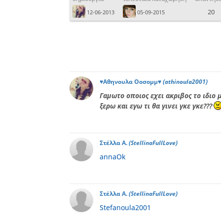
20
12-06-2013
05-09-2015
♥Αθηνουλα Οοσομμ♥
(athinoula2001)
Γαμωτο οποιος εχει ακριβος το ιδιο
ξερω και εγω τι θα γινει γκε γκε???
Στέλλα Α.
(StellinaFullLove)
annaOk
Στέλλα Α.
(StellinaFullLove)
Stefanoula2001