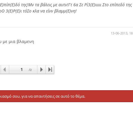
}πίπ{Ε}δό της!Μν τα βάλεις με αυτν!Γτ 6α Σε Ρί3{Ε}ιιιιι Στο επίπεδό της
οΟ 3{Ε}Ρ{Ε}ι τόΣο κλα να είνν βλαμμ{Ε}νη!
13-06-2013, 18
ω με μια βλαμενη
1
/
2
ιασμό σου, για να απαντήσεις σε αυτό το θέμα.