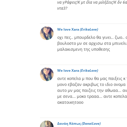
να γΡάφεις!Κ μτ έλα να μιλήΣεις!Κ δν 6α
ντα3?
We love Xara
(ErikaLove)
οχι πες.. μπουρδελο θα γινει.. ζωο
βουλοστο μν σε αρχισω στα μπινελικι
μαλακισμενη της υποθεσης
We love Xara
(ErikaLove)
αντε κοπελα μ που θα μας παιξεις κ
μονο εβαζαν ακριβως το ιδιο ονομα ή
αυτο μν μας παιζεις την αθωαα... αν
με σενα... μοκο τρααα... αντε κοπελ
ακατοικητοοο
Δανάη Κάπως
(DanaiLove)