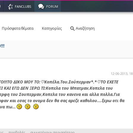
Η
FANCLUBS
FORUM
Πρόσφατα θέματα
Κατηγορίες
Αναζήτηση
!!
12-06-2013, 18
!!!ΤΟ ΔΙΚΟ ΜΟΥ ΤΟ:♡Κοπέλα.Του.Σούπερμαν*.*♡ΤΟ ΕΧΕΤΕ
Ι ΚΑΙ ΕΓΩ ΔΕΝ ΞΕΡΩ ΤΙ:Κοπελα του Μπατμαν,Κοπελα του
ερφη του Σουπερμαν,Κοπελα του κανενα και αλλα πολλα.Για
αφαν και εσας το ονομα δεν θα σας αρεζε καθολου....ξερω οτι θα
να πω...
ις
προβολές
συμμετέχουν περισσότερο