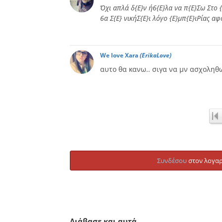
Όχι απλά δ{Ε}ν ή6{Ε}λα να π{Ε}Σω Στο {Ε
6α Σ{Ε} νικήΣ{Ε}ι λόγο {Ε}μπ{Ε}ιΡίας αφ
We love Xara
(ErikaLove)
αυτο θα κανω.. σιγα να μν ασχοληθ
Συνδέσου
στον λογαρ
Διάβασε και αυτά