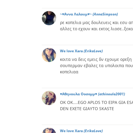
~♥Aννα Λαλουμ♥~
(AnnaSimpson)
ρε κοπελια μας δουλευεις και εσυ α
αλλες το εχουν και εκτος λιοσε..ξεκ
We love Xara
(ErikaLove)
κοιτα να δεις εμεις δν εχουμε ορεξη
σουπερμαν εβαλες τα υπολοιπα που 
κοπελιαα
♥Αθηνουλα Οοσομμ♥
(athinoula2001)
OK OK....EGO APLOS TO EIPA GIA 
DEN EXETE GIAYTO SKASTE
We love Xara
(ErikaLove)