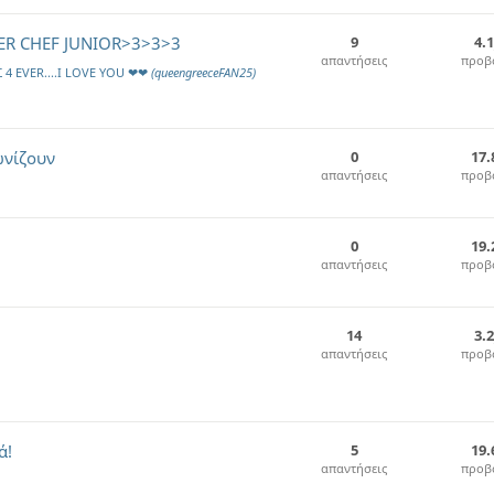
R CHEF JUNIOR>3>3>3
9
4.
απαντήσεις
προβ
4 EVER....I LOVE YOU ❤❤
(queengreeceFAN25)
ωνίζουν
0
17.
απαντήσεις
προβ
0
19.
απαντήσεις
προβ
14
3.
απαντήσεις
προβ
ά!
5
19.
απαντήσεις
προβ