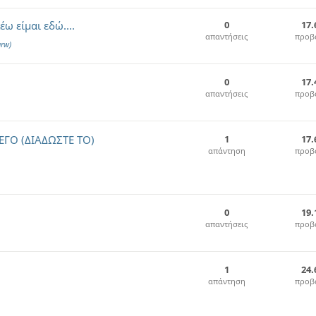
ω είμαι εδώ....
0
17.
απαντήσεις
προβ
rw)
0
17.
απαντήσεις
προβ
ΓΟ (ΔΙΑΔΩΣΤΕ ΤΟ)
1
17.
απάντηση
προβ
0
19.
απαντήσεις
προβ
1
24.
απάντηση
προβ