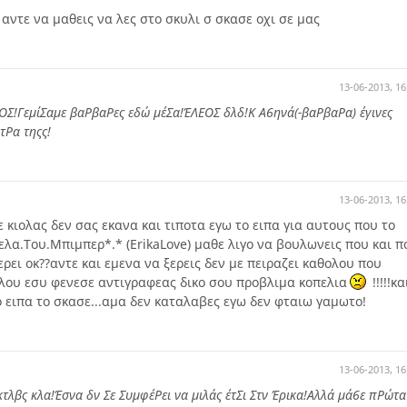
 αντε να μαθεις να λες στο σκυλι σ σκασε οχι σε μας
13-06-2013, 16
ΕΟΣ!ΓεμίΣαμε βαΡβαΡες εδώ μέΣα!ΈΛΕΟΣ δλδ!Κ Α6ηνά(-βαΡβαΡα) έγινες
τΡα τηςς!
13-06-2013, 16
ε κιολας δεν σας εκανα και τιποτα εγω το ειπα για αυτους που το
πελα.Του.Μπιμπερ*.* (ErikaLove) μαθε λιγο να βουλωνεις που και π
ρει οκ??αντε και εμενα να ξερεις δεν με πειραζει καθολου που
λου εσυ φενεσε αντιγραφεας δικο σου προβλιμα κοπελια
!!!!!κα
το ειπα το σκασε...αμα δεν καταλαβες εγω δεν φταιω γαμωτο!
13-06-2013, 16
 κτλβς κλα!Έσνα δν Σε ΣυμφέΡει να μιλάς έτΣι Στν Έρικα!Αλλά μά6ε πΡώτα