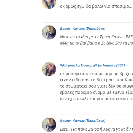
οκ ομως εγω θα βαλω για σπασιμο...
Δανάη Κάπως
(DanaiLove)
Νν κ γω το ίδιο με τν Έρικα 6α κνω ΈΛ
φίλη με τν βαΡβαΡα κ Σε έκνε Σαν τα μυ
♥Αθηνουλα Οοσομμ♥
(athinoula2001)
οκ ρε κοριτσια ειπαμε μην με βριζετ
ειχαν ειδη σαν το δικο μου...και Κο
το στωματακι σου γιατι δεν σε σιμφε
εβαλες παρομιο ονομα με εμενα,εξα
δεν εχω σκυλι και ναι ρε σε εσενα 
Δανάη Κάπως
(DanaiLove)
Εεεε...Για πάΡε ΣτΡοφή Α6ηνά γτ κτ δν