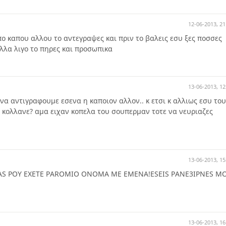
12-06-2013, 21
πο καπου αλλου το αντεγραψες και πριν το βαλεις εσυ ξες ποσσες
ολλα λιγο το πηρες και προσωπικα
13-06-2013, 12
 να αντιγραφουμε εσενα η καποιον αλλον.. κ ετσι κ αλλιως εσυ του
κολλανε? αμα ειχαν κοπελα του σουπερμαν τοτε να νευριαζες
13-06-2013, 15
ESAS POY EXETE PAROMIO ONOMA ME EMENA!ESEIS PANE3IPNES M
13-06-2013, 16