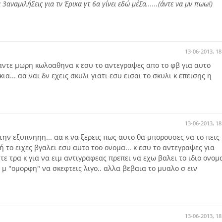
 3αναμιλήΣεις για τν Έρικα γτ 6α γίνει εδώ μέΣα......(άντε να μν πωω!)
13-06-2013, 18
.. αντε μωρη κωλοαθηνα κ εσυ το αντεγραψες απο το φβ για αυτο
α... αα ναι δν εχεις σκυλι γιατι εσυ εισαι το σκυλι κ επεισης η
13-06-2013, 18
 την εξυπνηηη... αα κ να ξερεις πως αυτο θα μπορουσες να το πεις
 το ειχες βγαλει εσυ αυτο τοο ονομα... κ εσυ το αντεγραψες για
τε τρα κ για να ειμ αντιγραφεας πρεπει να εχω βαλει το ιδιο ονομ
α μ "ομορφη" να σκεφτεις λιγο.. αλλα βεβαια το μυαλο σ ειν
13-06-2013, 18