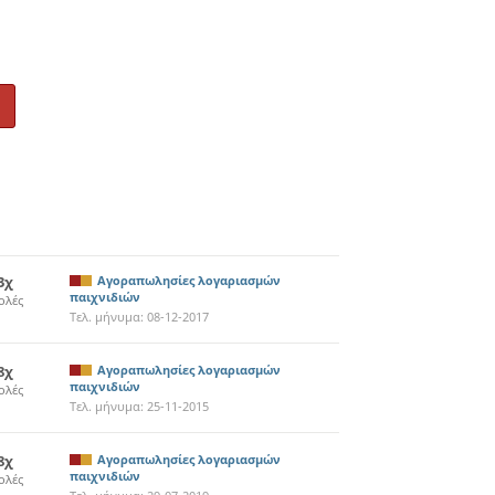
3χ
Αγοραπωλησίες λογαριασμών
παιχνιδιών
ολές
Τελ. μήνυμα:
08-12-2017
8χ
Αγοραπωλησίες λογαριασμών
παιχνιδιών
ολές
Τελ. μήνυμα:
25-11-2015
8χ
Αγοραπωλησίες λογαριασμών
παιχνιδιών
ολές