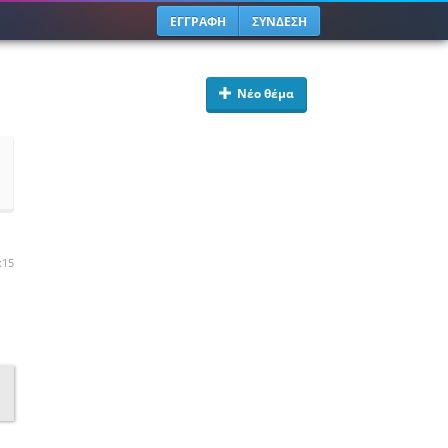
ΕΓΓΡΑΦΗ
ΣΥΝΔΕΣΗ
Νέο θέμα
:15