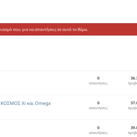
ιασμό σου, για να απαντήσεις σε αυτό το θέμα.
0
36.
απαντήσεις
προβ
 ΚΟΣΜΟΣ Xi και Omega
0
37.
απαντήσεις
προβ
0
39.
απαντήσεις
προβ