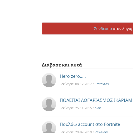
Συνδέσου
στον λογαρ
Διάβασε και αυτά
Hero zero.....
Ξεκίνησε:
08-12-2017
•
jimtaxtas
ΠΩΛΕΙΤΑΙ ΛΟΓΑΡΙΑΣΜΟΣ ΙΚΑΡΙΑΜ
Ξεκίνησε:
25-11-2015
•
alan
Πουλάω account στο Fortnite
Ξεκίνησε:
29-07-2019
•
PewPew