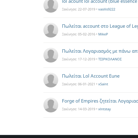
lol acount lol account (blue essenc
Ξεκίνησε:
22-07-2019
•
vasilis9222
Πωλείται account στο League of L
Ξεκίνησε:
05-02-2016
•
MikeP
Πωλείται Λογαριασμός με πάνω από
Ξεκίνησε:
17-12-2019
•
ΤΣΙΡΚΟΛΑΝΟΣ
Πωλείται Lol Account Eune
Ξεκίνησε:
06-01-2021
•
xSaint
Forge of Empires ζητείται Λογαρια
Ξεκίνησε:
14-03-2019
•
xlntstay