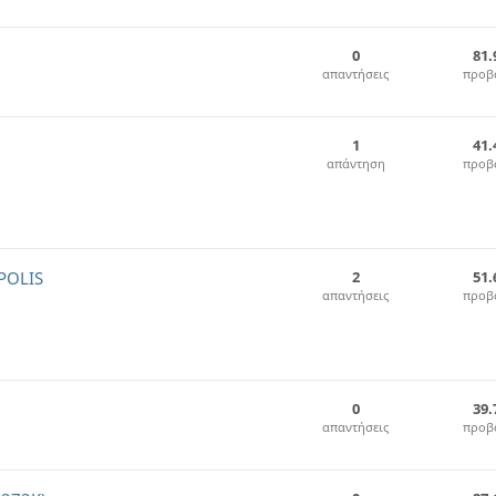
0
81.
απαντήσεις
προβ
1
41.
απάντηση
προβ
POLIS
2
51.
απαντήσεις
προβ
0
39.
απαντήσεις
προβ