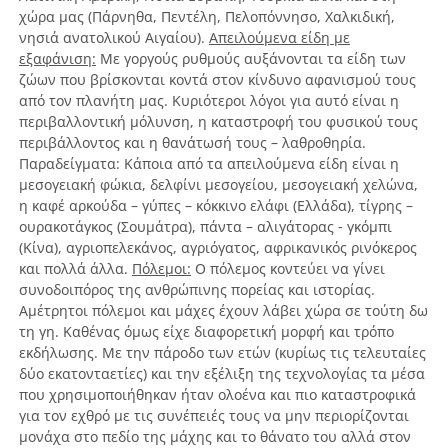
χώρα μας (Πάρνηθα, Πεντέλη, Πελοπόννησο, Χαλκιδική,
νησιά ανατολικού Αιγαίου).
Απειλούμενα είδη με
εξαφάνιση:
Με γοργούς ρυθμούς αυξάνονται τα είδη των
ζώων που βρίσκονται κοντά στον κίνδυνο αφανισμού τους
από τον πλανήτη μας. Κυριότεροι λόγοι για αυτό είναι η
περιβαλλοντική μόλυνση, η καταστροφή του φυσικού τους
περιβάλλοντος και η θανάτωσή τους – λαθροθηρία.
Παραδείγματα: Κάποια από τα απειλούμενα είδη είναι η
μεσογειακή φώκια, δελφίνι μεσογείου, μεσογειακή χελώνα,
η καφέ αρκούδα – γύπες – κόκκινο ελάφι (Ελλάδα), τίγρης –
ουρακοτάγκος (Σουμάτρα), πάντα – αλιγάτορας - γκόμπι
(Κίνα), αγριοπελεκάνος, αγριόγατος, αφρικανικός ρινόκερος
και πολλά άλλα.
Πόλεμοι:
Ο πόλεμος κοντεύει να γίνει
συνοδοιπόρος της ανθρώπινης πορείας και ιστορίας.
Αμέτρητοι πόλεμοι και μάχες έχουν λάβει χώρα σε τούτη δω
τη γη. Καθένας όμως είχε διαφορετική μορφή και τρόπο
εκδήλωσης. Με την πάροδο των ετών (κυρίως τις τελευταίες
δύο εκατονταετίες) και την εξέλιξη της τεχνολογίας τα μέσα
που χρησιμοποιήθηκαν ήταν ολοένα και πιο καταστροφικά
για τον εχθρό με τις συνέπειές τους να μην περιορίζονται
μονάχα στο πεδίο της μάχης και το θάνατο του αλλά στον