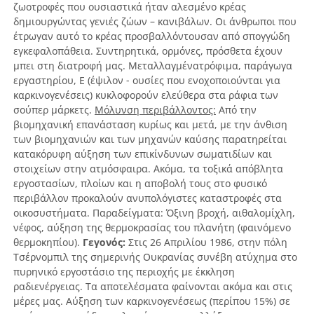
ζωοτροφές που ουσιαστικά ήταν αλεσμένο κρέας
δημιουργώντας γενιές ζώων – κανιβάλων. Οι άνθρωποι που
έτρωγαν αυτό το κρέας προσβαλλόντουσαν από σπογγώδη
εγκεφαλοπάθεια. Συντηρητικά, ορμόνες, πρόσθετα έχουν
μπει στη διατροφή μας. Μεταλλαγμένατρόφιμα, παράγωγα
εργαστηρίου, Ε (έψιλον - ουσίες που ενοχοποιούνται για
καρκινογενέσεις) κυκλοφορούν ελεύθερα στα ράφια των
σούπερ μάρκετς.
Μόλυνση περιβάλλοντος:
Από την
βιομηχανική επανάσταση κυρίως και μετά, με την άνθιση
των βιομηχανιών και των μηχανών καύσης παρατηρείται
κατακόρυφη αύξηση των επικίνδυνων σωματιδίων και
στοιχείων στην ατμόσφαιρα. Ακόμα, τα τοξικά απόβλητα
εργοστασίων, πλοίων και η αποβολή τους στο φυσικό
περιβάλλον προκαλούν ανυπολόγιστες καταστροφές στα
οικοσυστήματα. Παραδείγματα: Όξινη βροχή, αιθαλομίχλη,
νέφος, αύξηση της θερμοκρασίας του πλανήτη (φαινόμενο
θερμοκηπίου).
Γεγονός:
Στις 26 Απριλίου 1986, στην πόλη
Τσέρνομπιλ της σημερινής Ουκρανίας συνέβη ατύχημα στο
πυρηνικό εργοστάσιο της περιοχής με έκκληση
ραδιενέργειας. Τα αποτελέσματα φαίνονται ακόμα και στις
μέρες μας. Αύξηση των καρκινογενέσεως (περίπου 15%) σε