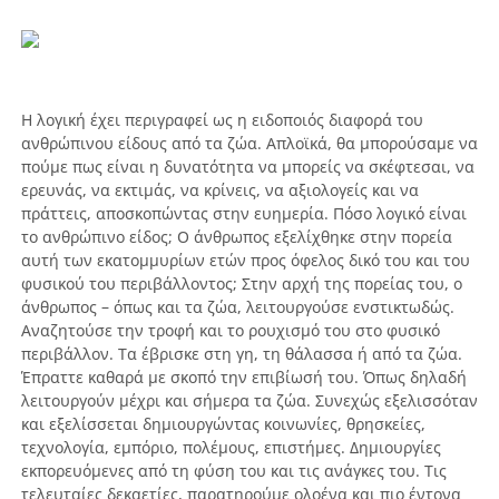
Η λογική έχει περιγραφεί ως η ειδοποιός διαφορά του
ανθρώπινου είδους από τα ζώα. Απλοϊκά, θα μπορούσαμε να
πούμε πως είναι η δυνατότητα να μπορείς να σκέφτεσαι, να
ερευνάς, να εκτιμάς, να κρίνεις, να αξιολογείς και να
πράττεις, αποσκοπώντας στην ευημερία. Πόσο λογικό είναι
το ανθρώπινο είδος; Ο άνθρωπος εξελίχθηκε στην πορεία
αυτή των εκατομμυρίων ετών προς όφελος δικό του και του
φυσικού του περιβάλλοντος; Στην αρχή της πορείας του, ο
άνθρωπος – όπως και τα ζώα, λειτουργούσε ενστικτωδώς.
Αναζητούσε την τροφή και το ρουχισμό του στο φυσικό
περιβάλλον. Τα έβρισκε στη γη, τη θάλασσα ή από τα ζώα.
Έπραττε καθαρά με σκοπό την επιβίωσή του. Όπως δηλαδή
λειτουργούν μέχρι και σήμερα τα ζώα. Συνεχώς εξελισσόταν
και εξελίσσεται δημιουργώντας κοινωνίες, θρησκείες,
τεχνολογία, εμπόριο, πολέμους, επιστήμες. Δημιουργίες
εκπορευόμενες από τη φύση του και τις ανάγκες του. Τις
τελευταίες δεκαετίες, παρατηρούμε ολοένα και πιο έντονα