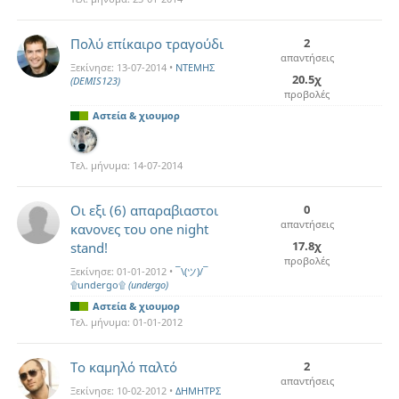
Πολύ επίκαιρο τραγούδι
2
απαντήσεις
Ξεκίνησε:
13-07-2014
•
ΝΤΕΜΗΣ
20.5χ
(DEMIS123)
προβολές
Αστεία & χιουμορ
Τελ. μήνυμα:
14-07-2014
Οι εξι (6) απαραβιαστοι
0
απαντήσεις
κανονες του one night
17.8χ
stand!
προβολές
Ξεκίνησε:
01-01-2012
•
¯\(ツ)/¯
۩undergo۩
(undergo)
Αστεία & χιουμορ
Τελ. μήνυμα:
01-01-2012
Το καμηλό παλτό
2
απαντήσεις
Ξεκίνησε:
10-02-2012
•
ΔΗΜΗΤΡΣ