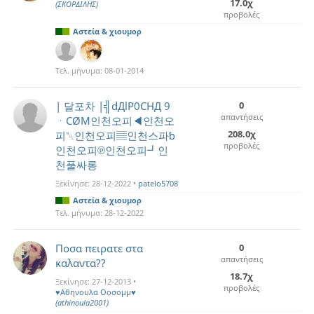
17.0χ
(ΣΚΟΡΔΙΛΗΣ)
προβολές
Αστεία & χιουμορ
Τελ. μήνυμα:
08-01-2014
| 달포차 |╣dДlP0CHД 9
0
απαντήσεις
ㆍCØM인천오피◀인천오
208.0χ
피␀인천오피▤인천스파␢
προβολές
인천오피℗인천오피┛인
천풀싸롱
Ξεκίνησε:
28-12-2022
•
patelo5708
Αστεία & χιουμορ
Τελ. μήνυμα:
28-12-2022
Ποσα πειρατε στα
0
απαντήσεις
καλαντα??
18.7χ
Ξεκίνησε:
27-12-2013
•
προβολές
♥Αθηνουλα Οοσομμ♥
(athinoula2001)