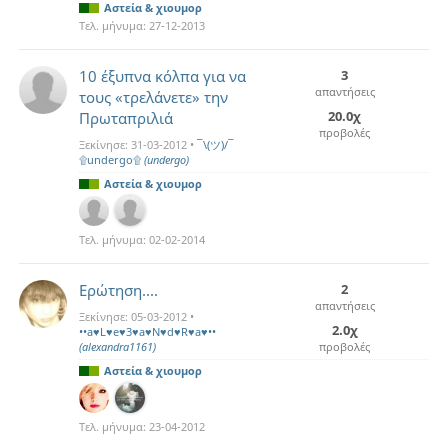
Αστεία & χιουμορ
Τελ. μήνυμα:
27-12-2013
10 έξυπνα κόλπα για να
3
απαντήσεις
τους «τρελάνετε» την
20.0χ
Πρωταπριλιά
προβολές
Ξεκίνησε:
31-03-2012
•
¯\(ツ)/¯
۩undergo۩
(undergo)
Αστεία & χιουμορ
Τελ. μήνυμα:
02-02-2014
Ερώτηση....
2
απαντήσεις
Ξεκίνησε:
05-03-2012
•
2.0χ
••a♥L♥e♥3♥a♥N♥d♥R♥a♥••
(alexandra1161)
προβολές
Αστεία & χιουμορ
Τελ. μήνυμα:
23-04-2012