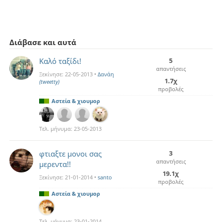
Διάβασε και αυτά
Καλό ταξίδι!
5
απαντήσεις
Ξεκίνησε:
22-05-2013
•
Δανάη
1.7χ
(tweetty)
προβολές
Αστεία & χιουμορ
Τελ. μήνυμα:
23-05-2013
φτιαξτε μονοι σας
3
απαντήσεις
μερεντα!!
19.1χ
Ξεκίνησε:
21-01-2014
•
santo
προβολές
Αστεία & χιουμορ
Τελ. μήνυμα:
23-01-2014