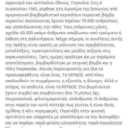
αφανισμό του αντίπαλου έθνους. Γεγονότα: Στις 6
Αυγούστου 1945, ρίφθηκε στη Χιροσίμα της Ιαπωνίας από
αμερικανικό βομβαρδιστικό αεροπλάνο πυρηνική βόμβα
ουρανίου σκοτώνοντας άμεσα περίπου 70.000 ανθρώπους
και ισοπεδώνοντας την πόλη. Τους επόμενους μήνες,
σχεδόν 60.000 ακόμα άνθρωποι απεβίωσαν από τραύματα ή
έκθεση στη ραδιενέργεια. Μέχρι σήμερα, οι συνέπειες αυτής
της πράξης είναι ορατές με μόλυνση του περιβάλλοντος,
μεταλλάξεις, τερατογεννέσεις και μεγάλη αύξηση στις
καρκινογενέσεις. Τρεις ημέρες αργότερα και με παρόμοια
αποτελέσματα, βομβαρδίστηκε με ατομική βόμβα και η
πόλη Ναγκασάκι. Κοινός παρονομαστής για όλα τα
προαναφερθέντα, είναι ένας. Το ΚΕΡΔΟΣ. Από πίσω
ακολουθούν τα συμφέροντα, η εξουσία, η δύναμη. Αλλά ο
στόχος, το απόλυτο, είναι το ΚΕΡΔΟΣ. Στο βωμό αυτού
έχουν συμβεί και συμβαίνουν όλα. Ή μήπως όχι;
Καιροσκοπικά, φιλοτομαριστικά, απάνθρωπα. Ο άνθρωπος
στην πορεία του αυτή πίστεψε πως γίνεται ή είναι Θεός,
ημίθεος ή κάτι παρεμφερές. Παρενέβη στην φυσική
αρτιότητα και ισορροπία με αποτέλεσμα να την διαταράξει
και να παράγει παρά-φύσ(η)-ιολογικότητα, παρά-λογικότητα!