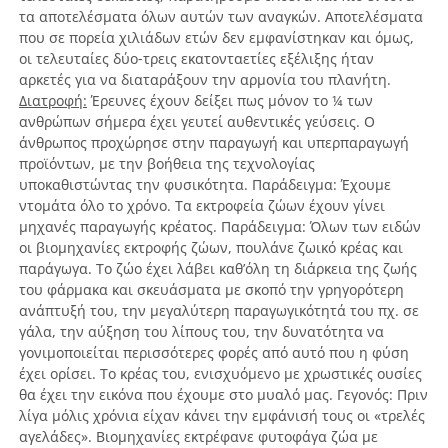
τα αποτελέσματα όλων αυτών των αναγκών. Αποτελέσματα
που σε πορεία χιλιάδων ετών δεν εμφανίστηκαν και όμως,
οι τελευταίες δύο-τρεις εκατονταετίες εξέλιξης ήταν
αρκετές για να διαταράξουν την αρμονία του πλανήτη.
Διατροφή:
Έρευνες έχουν δείξει πως μόνον το ¼ των
ανθρώπων σήμερα έχει γευτεί αυθεντικές γεύσεις. Ο
άνθρωπος προχώρησε στην παραγωγή και υπερπαραγωγή
προϊόντων, με την βοήθεια της τεχνολογίας
υποκαθιστώντας την φυσικότητα. Παράδειγμα: Έχουμε
ντομάτα όλο το χρόνο. Τα εκτροφεία ζώων έχουν γίνει
μηχανές παραγωγής κρέατος. Παράδειγμα: Όλων των ειδών
οι βιομηχανίες εκτροφής ζώων, πουλάνε ζωικό κρέας και
παράγωγα. Το ζώο έχει λάβει καθ’όλη τη διάρκεια της ζωής
του φάρμακα και σκευάσματα με σκοπό την γρηγορότερη
ανάπτυξή του, την μεγαλύτερη παραγωγικότητά του πχ. σε
γάλα, την αύξηση του λίπους του, την δυνατότητα να
γονιμοποιείται περισσότερες φορές από αυτό που η φύση
έχει ορίσει. Το κρέας του, ενισχυόμενο με χρωστικές ουσίες
θα έχει την εικόνα που έχουμε στο μυαλό μας. Γεγονός: Πριν
λίγα μόλις χρόνια είχαν κάνει την εμφάνισή τους οι «τρελές
αγελάδες». Βιομηχανίες εκτρέφανε φυτοφάγα ζώα με