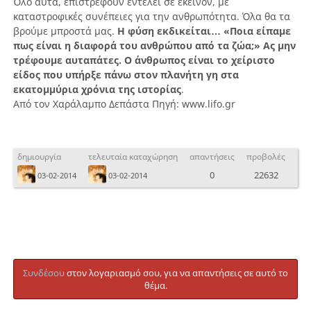
Όλο αυτά, επιστρέφουν εντέλει σε εκείνον, με
καταστροφικές συνέπειες για την ανθρωπότητα. Όλα θα τα
βρούμε μπροστά μας.
Η φύση εκδικείται… «Ποια είπαμε
πως είναι η διαφορά του ανθρώπου από τα ζώα;» Ας μην
τρέφουμε αυταπάτες. Ο άνθρωπος είναι το χείριστο
είδος που υπήρξε πάνω στον πλανήτη γη στα
εκατομμύρια χρόνια της ιστορίας
.
Από τον Χαράλαμπο Δεπάστα Πηγή: www.lifo.gr
δημιουργία
τελευταία καταχώρηση
απαντήσεις
προβολές
0
22632
03-02-2014
03-02-2014
Συνδέσου
στον λογαριασμό σου, για να απαντήσεις σε αυτό το
θέμα.