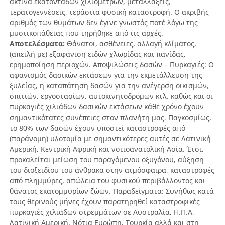
ακτίνα εκατοντάδων χιλιομέτρων, μεταλλάξεις,
τερατογεννέσεις, τεράστια φυσική καταστροφή. Ο ακριβής
αριθμός των θυμάτων δεν έγινε γνωστός ποτέ λόγω της
μυστικοπάθειας που τηρήθηκε από τις αρχές.
Αποτελέσματα:
Θάνατοι, ασθένειες, αλλαγή κλίματος,
(απειλή με) εξαφάνιση ειδών χλωρίδας και πανίδας,
ερημοποίηση περιοχών.
Αποψιλώσεις δασών – Πυρκαγιές
: Ο
αφανισμός δασικών εκτάσεων για την εκμετάλλευση της
ξυλείας, η καταπάτηση δασών για την ανέγερση οικισμών,
σπιτιών, εργοστασίων, αυτοκινητοδρόμων κτλ. καθώς και οι
πυρκαγιές χιλιάδων δασικών εκτάσεων κάθε χρόνο έχουν
σημαντικότατες συνέπειες στον πλανήτη μας. Παγκοσμίως,
το 80% των δασών έχουν υποστεί καταστροφές από
(παράνομη) υλοτομία με σημαντικότερες αυτές σε Λατινική
Αμερική, Κεντρική Αφρική και νοτιοανατολική Ασία. Έτσι,
προκαλείται μείωση του παραγόμενου οξυγόνου, αύξηση
του διοξειδίου του άνθρακα στην ατμόσφαιρα, καταστροφές
από πλημμύρες, απώλεια του φυσικού περιβάλλοντος και
θάνατος εκατομμυρίων ζώων. Παραδείγματα: Συνήθως κατά
τους θερινούς μήνες έχουν παρατηρηθεί καταστροφικές
πυρκαγιές χιλιάδων στρεμμάτων σε Αυστραλία, Η.Π.Α,
Λατινική Αμερική, Νότια Ευρώπη, Τουρκία αλλά και στη