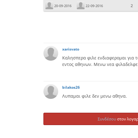
2
20-09-2016
22-09-2016
xarisvato
Καλησπερα φιλε ενδιαφερομαι για τ
εντος αθηνων. Μενω νεα φιλαδελφε
bilakos26
Λυπαμαι φιλε δεν μενω αθηνα.
Συνδέσου
στον λογαρ