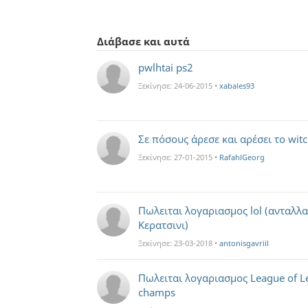
Διάβασε και αυτά
pwlhtai ps2
Ξεκίνησε:
24-06-2015
•
xabales93
Σε πόσους άρεσε και αρέσει το witc
Ξεκίνησε:
27-01-2015
•
RafahlGeorg
Πωλειται λογαριασμος lol (ανταλλ
Κερατσινι)
Ξεκίνησε:
23-03-2018
•
antonisgavriil
Πωλειται λογαριασμος League of 
champs