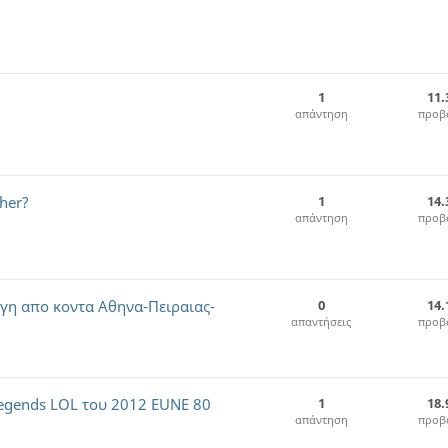
1
11.
απάντηση
προβ
her?
1
14.
απάντηση
προβ
αγη απο κοντα Αθηνα-Πειραιας-
0
14.
απαντήσεις
προβ
Legends LOL του 2012 EUNE 80
1
18.
απάντηση
προβ