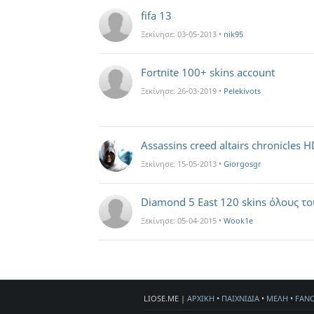
fifa 13
Ξεκίνησε:
03-05-2013
•
nik95
Fortnite 100+ skins account
Ξεκίνησε:
26-03-2019
•
Pelekivots
Assassins creed altairs chronicles H
Ξεκίνησε:
15-05-2013
•
Giorgosgr
Diamond 5 East 120 skins όλους το
Ξεκίνησε:
05-04-2015
•
Wook1e
LIOSE.ME |
ΑΡΧΙΚΗ
•
ΠΑΙΧΝΙΔΙΑ
•
ΜΕΛΗ
•
FAN