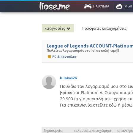
ΠΑΙΧΝΙΔΙΑ
ΜΕΛ
κατηγορίες
Πρόσφατες καταχωρήσεις
League of Legends ACCOUNT-Platinu
Πωλείται λογαριασμός στο lol σε καλή τιμή!!
PC & κονσόλες
bilakos26
Πουλάω τον λογαριασμό μου στο Lea
βρίσκεται Platinum V. Ο λογαριασμός
29.900 ip για οποιαδήποτε χρήση επι
Για επικοινωνία στείλτε εδώ ή μέσω 
δημιουργία
τελευταία καταχώρηση
απαντήσε