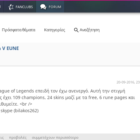
Η
FANCLUBS
FORUM
Πρόσφατα θέματα
Κατηγορίες
Αναζήτηση
m V EUNE
20-09-2016, 23
gue of Legends επειδή τον έχω ανενεργό. Αυτή την στιγμή
 έχει 109 champions, 24 skins μαζί με τα free, 6 rune pages και
θυμείτε. <br />
skype (bilakos262)
ις
προβολές
συμμετέχουν περισσότερο