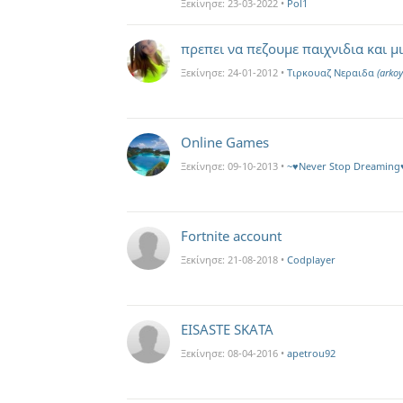
Ξεκίνησε:
23-03-2022
•
Pol1
πρεπει να πεζουμε παιχνιδια και μ
Ξεκίνησε:
24-01-2012
•
Τιρκουαζ Νεραιδα
(arkoy
Online Games
Ξεκίνησε:
09-10-2013
•
~♥Never Stop Dreamin
Fortnite account
Ξεκίνησε:
21-08-2018
•
Codplayer
EISASTE SKATA
Ξεκίνησε:
08-04-2016
•
apetrou92