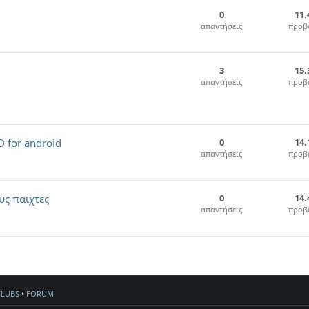
0
11.
απαντήσεις
προβ
3
15.
απαντήσεις
προβ
D for android
0
14.
απαντήσεις
προβ
υς παιχτες
0
14.
απαντήσεις
προβ
CLUBS
•
FORUM