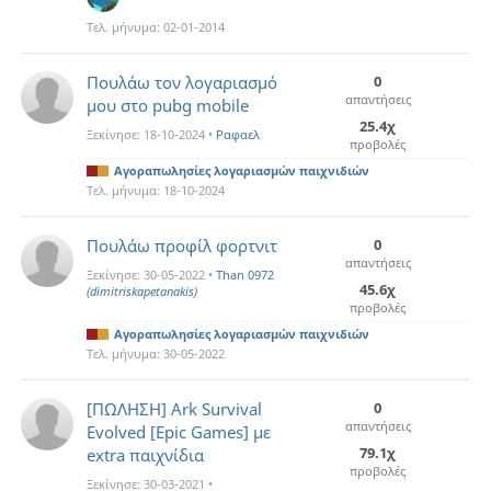
Τελ. μήνυμα:
02-01-2014
Πουλάω τον λογαριασμό
0
απαντήσεις
μου στο pubg mobile
25.4χ
Ξεκίνησε:
18-10-2024
•
Ραφαελ
προβολές
Αγοραπωλησίες λογαριασμών παιχνιδιών
Τελ. μήνυμα:
18-10-2024
Πουλάω προφίλ φορτνιτ
0
απαντήσεις
Ξεκίνησε:
30-05-2022
•
Than 0972
45.6χ
(dimitriskapetanakis)
προβολές
Αγοραπωλησίες λογαριασμών παιχνιδιών
Τελ. μήνυμα:
30-05-2022
[ΠΩΛΗΣΗ] Ark Survival
0
απαντήσεις
Evolved [Epic Games] με
79.1χ
extra παιχνίδια
προβολές
Ξεκίνησε:
30-03-2021
•