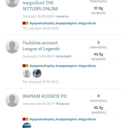
απαντήσεις
παιχνιδιού THE
37.0χ
SETTLERS ONLINE
προβολές
Ξεκίνησε:
26-03-2020
•
vanarou
Αγοραπωλησίες λογαριασμών παιχνιδιών
Τελ. μήνυμα:
26-03-2020
Πωλείται account
3
απαντήσεις
League of Legends
43.5χ
Ξεκίνησε:
21-09-2014
•
Artemis69
προβολές
Αγοραπωλησίες λογαριασμών παιχνιδιών
Τελ. μήνυμα:
07-05-2015
ΙΚΑΡΙΑΜ ΚΟΣΜΟΣ ΡΟ
4
απαντήσεις
Ξεκίνησε:
04-10-2013
•
Polaroid
42.3χ
προβολές
Αγοραπωλησίες λογαριασμών παιχνιδιών