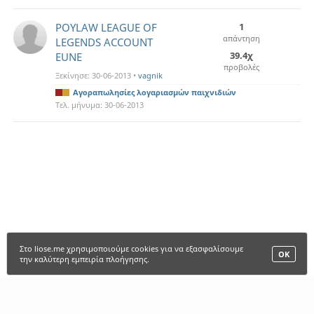
POYLAW LEAGUE OF
1
απάντηση
LEGENDS ACCOUNT
39.4χ
EUNE
προβολές
Ξεκίνησε:
30-06-2013
•
vagnik
Αγοραπωλησίες λογαριασμών παιχνιδιών
Τελ. μήνυμα:
30-06-2013
Στο liose.me χρησιμοποιούμε cookies για να εξασφαλίσουμε
ΟΚ
την καλύτερη εμπειρία πλοήγησης.
LIOSE.ME |
ΑΡΧΙΚΗ
•
ΠΑΙΧΝΙΔΙΑ
•
ΜΕΛΗ
•
FANCLUBS
•
FORUM