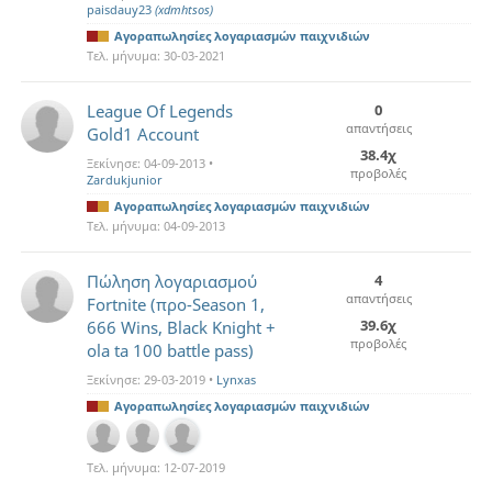
paisdauy23
(xdmhtsos)
Αγοραπωλησίες λογαριασμών παιχνιδιών
Τελ. μήνυμα:
30-03-2021
League Of Legends
0
απαντήσεις
Gold1 Account
38.4χ
Ξεκίνησε:
04-09-2013
•
προβολές
Zardukjunior
Αγοραπωλησίες λογαριασμών παιχνιδιών
Τελ. μήνυμα:
04-09-2013
Πώληση λογαριασμού
4
απαντήσεις
Fortnite (προ-Season 1,
39.6χ
666 Wins, Black Knight +
προβολές
ola ta 100 battle pass)
Ξεκίνησε:
29-03-2019
•
Lynxas
Αγοραπωλησίες λογαριασμών παιχνιδιών
Τελ. μήνυμα:
12-07-2019