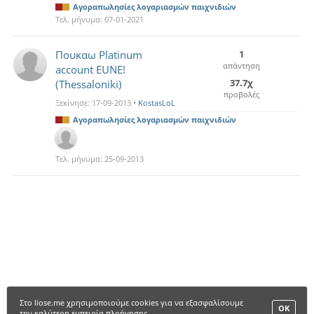
Αγοραπωλησίες λογαριασμών παιχνιδιών
Τελ. μήνυμα:
07-01-2021
Πουκαω Platinum
1
απάντηση
account EUNE!
37.7χ
(Thessaloniki)
προβολές
Ξεκίνησε:
17-09-2013
•
KostasLoL
Αγοραπωλησίες λογαριασμών παιχνιδιών
Τελ. μήνυμα:
25-09-2013
Στο liose.me χρησιμοποιούμε cookies για να εξασφαλίσουμε
ΟΚ
την καλύτερη εμπειρία πλοήγησης.