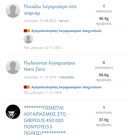
Πουαλω λογαριασμο στο
1
απάντηση
ικαριαμ
40.4χ
Ξεκίνησε:
27-09-2012
•
terror
προβολές
Αγοραπωλησίες λογαριασμών παιχνιδιών
Τελ. μήνυμα:
02-11-2012
Πωλουνται λογαριασμοι
0
απαντήσεις
Hero Zero
50.6χ
Ξεκίνησε:
11-12-2016
•
mezedaki
προβολές
Αγοραπωλησίες λογαριασμών παιχνιδιών
Τελ. μήνυμα:
11-12-2016
********ΠΩΛΕΙΤΑΙ
1
απάντηση
ΛΟΓΑΡΙΑΣΜΟΣ ΣΤΟ
37.9χ
GREPOLIS 450.000
προβολές
ΠΟΝΤΟΥΣ(53
ΠΟΛΕΙΣ)**********