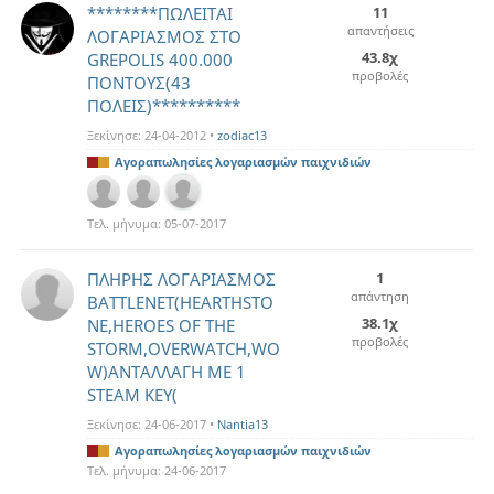
********ΠΩΛΕΙΤΑΙ
11
απαντήσεις
ΛΟΓΑΡΙΑΣΜΟΣ ΣΤΟ
43.8χ
GREPOLIS 400.000
προβολές
ΠΟΝΤΟΥΣ(43
ΠΟΛΕΙΣ)**********
Ξεκίνησε:
24-04-2012
•
zodiac13
Αγοραπωλησίες λογαριασμών παιχνιδιών
Τελ. μήνυμα:
05-07-2017
ΠΛΗΡΗΣ ΛΟΓΑΡΙΑΣΜΟΣ
1
απάντηση
BATTLENET(HEARTHSTO
38.1χ
NE,HEROES OF THE
προβολές
STORM,OVERWATCH,WO
W)ΑΝΤΑΛΛΑΓΗ ΜΕ 1
STEAM KEY(
Ξεκίνησε:
24-06-2017
•
Nantia13
Αγοραπωλησίες λογαριασμών παιχνιδιών
Τελ. μήνυμα:
24-06-2017