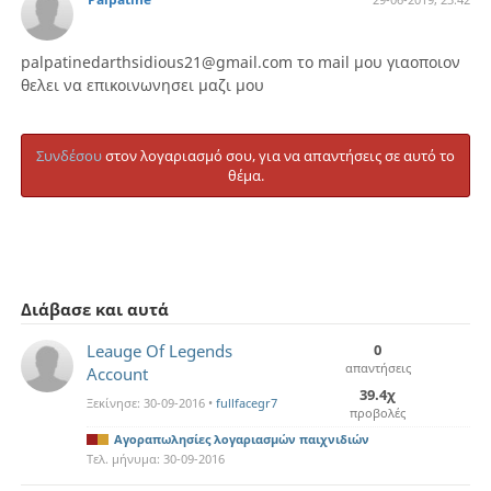
palpatinedarthsidious21@gmail.com το mail μου γιαοποιον
θελει να επικοινωνησει μαζι μου
Συνδέσου
στον λογαριασμό σου, για να απαντήσεις σε αυτό το
θέμα.
Διάβασε και αυτά
Leauge Of Legends
0
απαντήσεις
Account
39.4χ
Ξεκίνησε:
30-09-2016
•
fullfacegr7
προβολές
Αγοραπωλησίες λογαριασμών παιχνιδιών
Τελ. μήνυμα:
30-09-2016