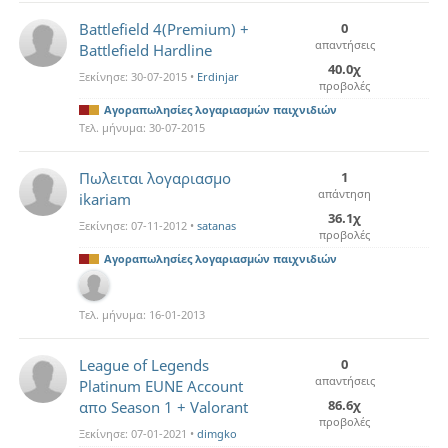
Battlefield 4(Premium) +
0
απαντήσεις
Battlefield Hardline
40.0χ
Ξεκίνησε:
30-07-2015
•
Erdinjar
προβολές
Αγοραπωλησίες λογαριασμών παιχνιδιών
Τελ. μήνυμα:
30-07-2015
Πωλειται λογαριασμο
1
απάντηση
ikariam
36.1χ
Ξεκίνησε:
07-11-2012
•
satanas
προβολές
Αγοραπωλησίες λογαριασμών παιχνιδιών
Τελ. μήνυμα:
16-01-2013
League of Legends
0
απαντήσεις
Platinum EUNE Account
86.6χ
απο Season 1 + Valorant
προβολές
Ξεκίνησε:
07-01-2021
•
dimgko