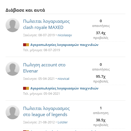
Διάβασε και αυτά
Πωλειται λογαριασμος
0
απαντήσεις
clash royale MAXED
37.4χ
Ξεκίνησε:
08-07-2019
•
nicolasqv
προβολές
Αγοραπωλησίες λογαριασμών παιχνιδιών
Τελ. μήνυμα:
08-07-2019
Πωληση account στο
0
απαντήσεις
Elvenar
95.7χ
Ξεκίνησε:
05-04-2021
•
niovical
προβολές
Αγοραπωλησίες λογαριασμών παιχνιδιών
Τελ. μήνυμα:
05-04-2021
Πωλειται λογαριασμος
1
απάντηση
στο league of legends
38.5χ
Ξεκίνησε:
21-08-2012
•
Lolzler
προβολές