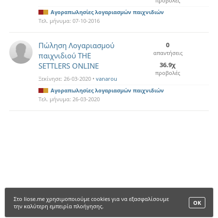
προβολές
Αγοραπωλησίες λογαριασμών παιχνιδιών
Τελ. μήνυμα:
07-10-2016
Πώληση Λογαριασμού
0
απαντήσεις
παιχνιδιού THE
36.9χ
SETTLERS ONLINE
προβολές
Ξεκίνησε:
26-03-2020
•
vanarou
Αγοραπωλησίες λογαριασμών παιχνιδιών
Τελ. μήνυμα:
26-03-2020
Στο liose.me χρησιμοποιούμε cookies για να εξασφαλίσουμε
ΟΚ
την καλύτερη εμπειρία πλοήγησης.