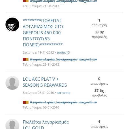
Αγοραπωλησίες λογαριασμών παιχνιδιών
Τελ. μήνυμα:
21-08-2012
********ΠΩΛΕΙΤΑΙ
1
απάντηση
ΛΟΓΑΡΙΑΣΜΟΣ ΣΤΟ
38.0χ
GREPOLIS 450.000
προβολές
ΠΟΝΤΟΥΣ(53
ΠΟΛΕΙΣ)**********
Ξεκίνησε:
11-11-2012
•
zodiac13
Αγοραπωλησίες λογαριασμών παιχνιδιών
Τελ. μήνυμα:
23-11-2012
LOL ACC PLAT V +
0
απαντήσεις
SEASON 5 REAWARDS
37.6χ
Ξεκίνησε:
03-01-2016
•
xarisvato
προβολές
Αγοραπωλησίες λογαριασμών παιχνιδιών
Τελ. μήνυμα:
03-01-2016
Πωλείται λογαριασμός
4
απαντήσεις
LOL GOLD