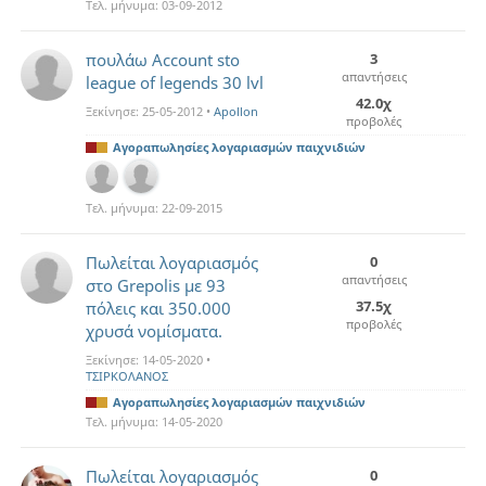
Τελ. μήνυμα:
03-09-2012
πουλάω Account sto
3
απαντήσεις
league of legends 30 lvl
42.0χ
Ξεκίνησε:
25-05-2012
•
Apollon
προβολές
Αγοραπωλησίες λογαριασμών παιχνιδιών
Τελ. μήνυμα:
22-09-2015
Πωλείται λογαριασμός
0
απαντήσεις
στο Grepolis με 93
37.5χ
πόλεις και 350.000
προβολές
χρυσά νομίσματα.
Ξεκίνησε:
14-05-2020
•
ΤΣΙΡΚΟΛΑΝΟΣ
Αγοραπωλησίες λογαριασμών παιχνιδιών
Τελ. μήνυμα:
14-05-2020
Πωλείται λογαριασμός
0