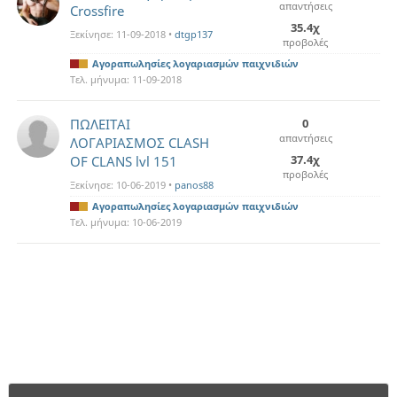
απαντήσεις
Crossfire
35.4χ
Ξεκίνησε:
11-09-2018
•
dtgp137
προβολές
Αγοραπωλησίες λογαριασμών παιχνιδιών
Τελ. μήνυμα:
11-09-2018
ΠΩΛΕΙΤΑΙ
0
απαντήσεις
ΛΟΓΑΡΙΑΣΜΟΣ CLASH
37.4χ
OF CLANS lvl 151
προβολές
Ξεκίνησε:
10-06-2019
•
panos88
Αγοραπωλησίες λογαριασμών παιχνιδιών
Τελ. μήνυμα:
10-06-2019