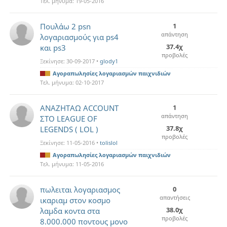
Τελ. μήνυμα:
19-05-2016
Πουλάω 2 psn
1
απάντηση
λογαριασμούς για ps4
37.4χ
και ps3
προβολές
Ξεκίνησε:
30-09-2017
•
glody1
Αγοραπωλησίες λογαριασμών παιχνιδιών
Τελ. μήνυμα:
02-10-2017
ΑΝΑΖΗΤΑΩ ΑCCOUNT
1
απάντηση
ΣΤΟ LEAGUE OF
37.8χ
LEGENDS ( LOL )
προβολές
Ξεκίνησε:
11-05-2016
•
tolislol
Αγοραπωλησίες λογαριασμών παιχνιδιών
Τελ. μήνυμα:
11-05-2016
πωλειται λογαριασμος
0
απαντήσεις
ικαριαμ στον κοσμο
38.0χ
λαμδα κοντα στα
προβολές
8.000.000 ποντους μονο