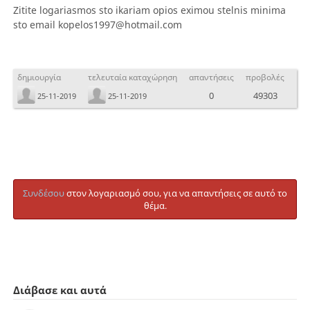
Zitite logariasmos sto ikariam opios eximou stelnis minima
sto email kopelos1997@hotmail.com
δημιουργία
τελευταία καταχώρηση
απαντήσεις
προβολές
0
49303
25-11-2019
25-11-2019
Συνδέσου
στον λογαριασμό σου, για να απαντήσεις σε αυτό το
θέμα.
Διάβασε και αυτά