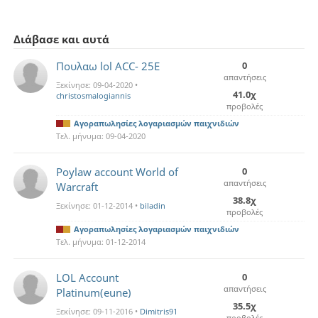
Διάβασε και αυτά
Πουλαω lol ACC- 25E
0
απαντήσεις
Ξεκίνησε:
09-04-2020
•
41.0χ
christosmalogiannis
προβολές
Αγοραπωλησίες λογαριασμών παιχνιδιών
Τελ. μήνυμα:
09-04-2020
Poylaw account World of
0
απαντήσεις
Warcraft
38.8χ
Ξεκίνησε:
01-12-2014
•
biladin
προβολές
Αγοραπωλησίες λογαριασμών παιχνιδιών
Τελ. μήνυμα:
01-12-2014
LOL Account
0
απαντήσεις
Platinum(eune)
35.5χ
Ξεκίνησε:
09-11-2016
•
Dimitris91
προβολές