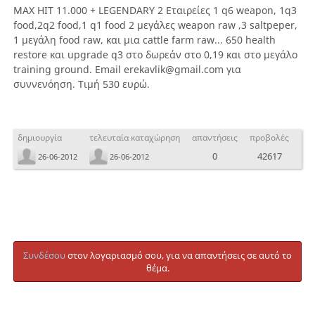
ΜAX ΗΙΤ 11.000 + LEGENDARY 2 Εταιρείες 1 q6 weapon, 1q3
food,2q2 food,1 q1 food 2 μεγάλες weapon raw ,3 saltpeper,
1 μεγάλη food raw, και μια cattle farm raw... 650 health
restore και upgrade q3 στο δωρεάν στο 0,19 και στο μεγάλο
training ground. Email erekavlik@gmail.com για
συννενόηση. Τιμή 530 ευρώ.
δημιουργία
τελευταία καταχώρηση
απαντήσεις
προβολές
0
42617
26-06-2012
26-06-2012
Συνδέσου
στον λογαριασμό σου, για να απαντήσεις σε αυτό το
θέμα.