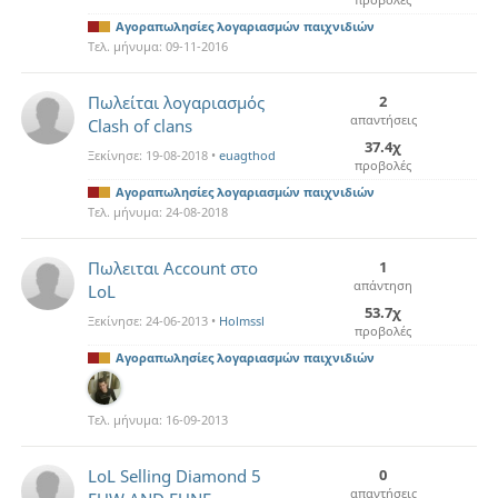
Αγοραπωλησίες λογαριασμών παιχνιδιών
Τελ. μήνυμα:
09-11-2016
Πωλείται λογαριασμός
2
απαντήσεις
Clash of clans
37.4χ
Ξεκίνησε:
19-08-2018
•
euagthod
προβολές
Αγοραπωλησίες λογαριασμών παιχνιδιών
Τελ. μήνυμα:
24-08-2018
Πωλειται Account στο
1
απάντηση
LoL
53.7χ
Ξεκίνησε:
24-06-2013
•
Holmssl
προβολές
Αγοραπωλησίες λογαριασμών παιχνιδιών
Τελ. μήνυμα:
16-09-2013
LoL Selling Diamond 5
0
απαντήσεις