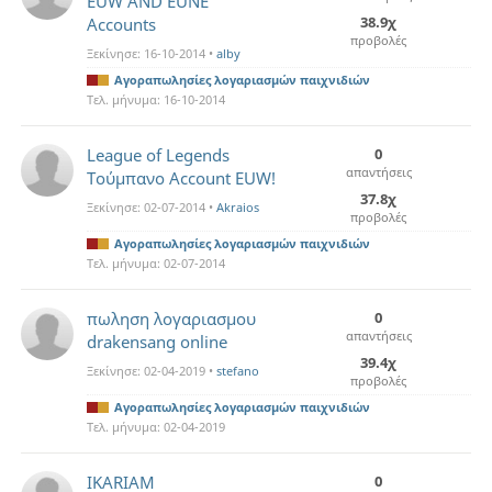
EUW AND EUNE
38.9χ
Accounts
προβολές
Ξεκίνησε:
16-10-2014
•
alby
Αγοραπωλησίες λογαριασμών παιχνιδιών
Τελ. μήνυμα:
16-10-2014
League of Legends
0
απαντήσεις
Τούμπανο Account EUW!
37.8χ
Ξεκίνησε:
02-07-2014
•
Akraios
προβολές
Αγοραπωλησίες λογαριασμών παιχνιδιών
Τελ. μήνυμα:
02-07-2014
πωληση λογαριασμου
0
απαντήσεις
drakensang online
39.4χ
Ξεκίνησε:
02-04-2019
•
stefano
προβολές
Αγοραπωλησίες λογαριασμών παιχνιδιών
Τελ. μήνυμα:
02-04-2019
IKARIAM
0