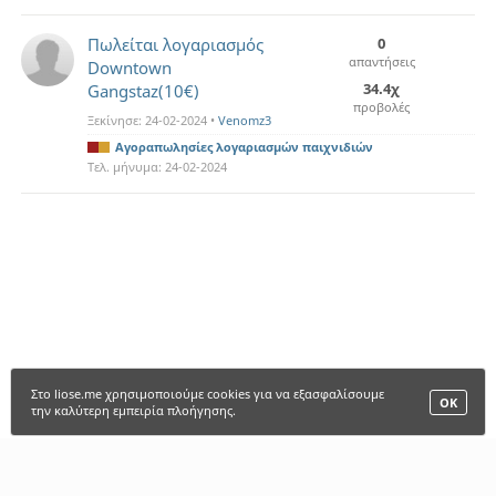
Πωλείται λογαριασμός
0
απαντήσεις
Downtown
34.4χ
Gangstaz(10€)
προβολές
Ξεκίνησε:
24-02-2024
•
Venomz3
Αγοραπωλησίες λογαριασμών παιχνιδιών
Τελ. μήνυμα:
24-02-2024
Στο liose.me χρησιμοποιούμε cookies για να εξασφαλίσουμε
ΟΚ
την καλύτερη εμπειρία πλοήγησης.
LIOSE.ME |
ΑΡΧΙΚΗ
•
ΠΑΙΧΝΙΔΙΑ
•
ΜΕΛΗ
•
FANCLUBS
•
FORUM