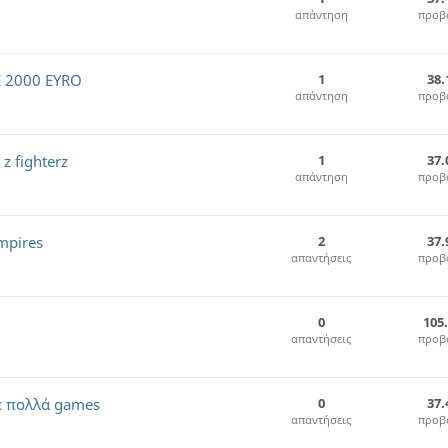
απάντηση
προβ
 2000 EYRO
1
38.
απάντηση
προβ
 fighterz
1
37.
απάντηση
προβ
mpires
2
37.
απαντήσεις
προβ
0
105
απαντήσεις
προβ
με πολλά games
0
37.
απαντήσεις
προβ