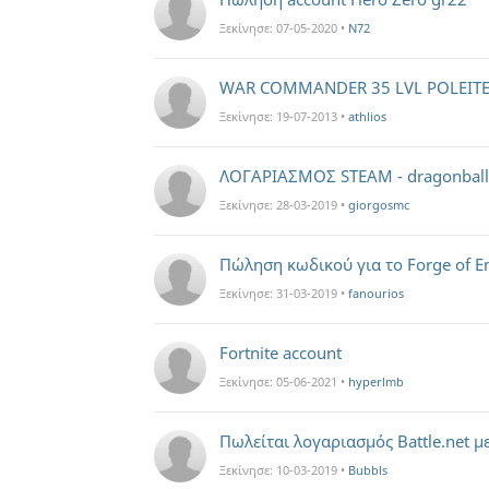
Ξεκίνησε:
07-05-2020
•
N72
WAR COMMANDER 35 LVL POLEITE
Ξεκίνησε:
19-07-2013
•
athlios
ΛΟΓΑΡΙΑΣΜΟΣ STEAM - dragonball z
Ξεκίνησε:
28-03-2019
•
giorgosmc
Πώληση κωδικού για το Forge of E
Ξεκίνησε:
31-03-2019
•
fanourios
Fortnite account
Ξεκίνησε:
05-06-2021
•
hyperlmb
Πωλείται λογαριασμός Battle.net 
Ξεκίνησε:
10-03-2019
•
Bubbls