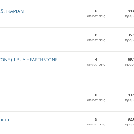
ιδι ΙΚΑΡΙΑΜ
0
39.
απαντήσεις
προβ
0
35.
απαντήσεις
προβ
NE ( I BUY HEARTHSTONE
4
69.
απαντήσεις
προβ
0
93.
απαντήσεις
προβ
ριαμ
9
92.
απαντήσεις
προβ