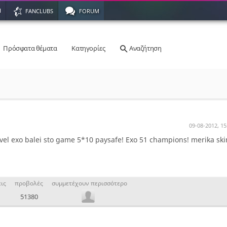
Η
FANCLUBS
FORUM
Πρόσφατα θέματα
Κατηγορίες
Αναζήτηση
09-08-2012, 15
vel exo balei sto game 5*10 paysafe! Exo 51 champions! merika ski
ις
προβολές
συμμετέχουν περισσότερο
51380