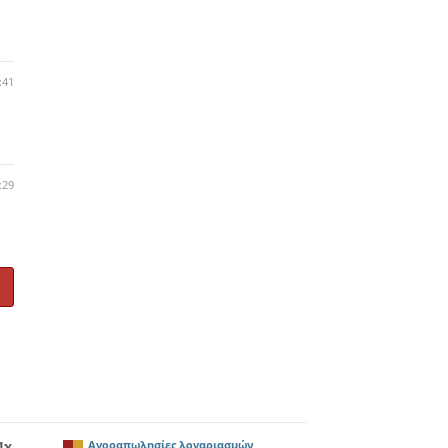
:41
:29
1χ
Αγοραπωλησίες λογαριασμών