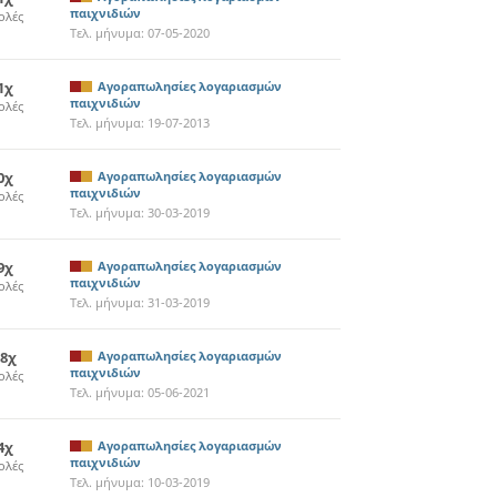
παιχνιδιών
ολές
Τελ. μήνυμα:
07-05-2020
1χ
Αγοραπωλησίες λογαριασμών
παιχνιδιών
ολές
Τελ. μήνυμα:
19-07-2013
0χ
Αγοραπωλησίες λογαριασμών
παιχνιδιών
ολές
Τελ. μήνυμα:
30-03-2019
9χ
Αγοραπωλησίες λογαριασμών
παιχνιδιών
ολές
Τελ. μήνυμα:
31-03-2019
.8χ
Αγοραπωλησίες λογαριασμών
παιχνιδιών
ολές
Τελ. μήνυμα:
05-06-2021
4χ
Αγοραπωλησίες λογαριασμών
παιχνιδιών
ολές
Τελ. μήνυμα:
10-03-2019