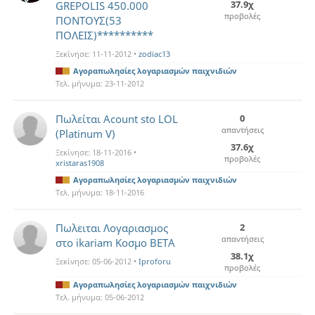
37.9χ
GREPOLIS 450.000
προβολές
ΠΟΝΤΟΥΣ(53
ΠΟΛΕΙΣ)**********
Ξεκίνησε:
11-11-2012
•
zodiac13
Αγοραπωλησίες λογαριασμών παιχνιδιών
Τελ. μήνυμα:
23-11-2012
Πωλείται Acount sto LOL
0
απαντήσεις
(Platinum V)
37.6χ
Ξεκίνησε:
18-11-2016
•
προβολές
xristaras1908
Αγοραπωλησίες λογαριασμών παιχνιδιών
Τελ. μήνυμα:
18-11-2016
Πωλειται Λογαριασμος
2
απαντήσεις
στο ikariam Κοσμο ΒΕΤΑ
38.1χ
Ξεκίνησε:
05-06-2012
•
Iproforu
προβολές
Αγοραπωλησίες λογαριασμών παιχνιδιών
Τελ. μήνυμα:
05-06-2012