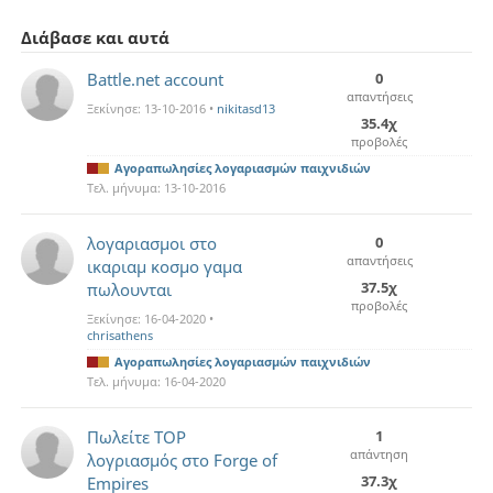
Διάβασε και αυτά
Battle.net account
0
απαντήσεις
Ξεκίνησε:
13-10-2016
•
nikitasd13
35.4χ
προβολές
Αγοραπωλησίες λογαριασμών παιχνιδιών
Τελ. μήνυμα:
13-10-2016
λογαριασμοι στο
0
απαντήσεις
ικαριαμ κοσμο γαμα
37.5χ
πωλουνται
προβολές
Ξεκίνησε:
16-04-2020
•
chrisathens
Αγοραπωλησίες λογαριασμών παιχνιδιών
Τελ. μήνυμα:
16-04-2020
Πωλείτε TOP
1
απάντηση
λογριασμός στο Forge of
37.3χ
Empires