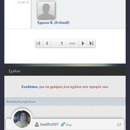
16:08:18
Ερρικα Β.
(ErikaxD)
1
/
157
Σχόλια
Συνδέσου
, για να γράψεις ένα σχόλιο στο προφίλ του.
Ανανέωση σχολίων
basilhs507
25χρ.