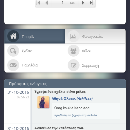
1
/
48
Φωτογραφίες
Προφίλ
Σχόλια
Φίλοι
Παιχνίδια
Συμμετοχή
Πρόσφατες ενέργειες
31-10-2016
Έγραψε ένα σχόλιο σ'ένα μέλος.
09:56:23
Αθηνά Ολσεν.
(AthiNaa)
Omg koukla Kane add
προβολή σε ξεχωριστή σελίδα
31-10-2016
Ανανέωσε την κατάσταση του.