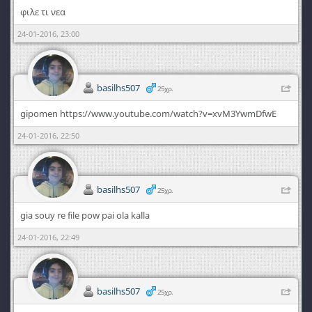
φιλε τι νεα
24-01-2016, 23:00
basilhs507
25χρ.
gipomen https://www.youtube.com/watch?v=xvM3YwmDfwE
24-01-2016, 22:50
basilhs507
25χρ.
gia souy re file pow pai ola kalla
24-01-2016, 22:49
basilhs507
25χρ.