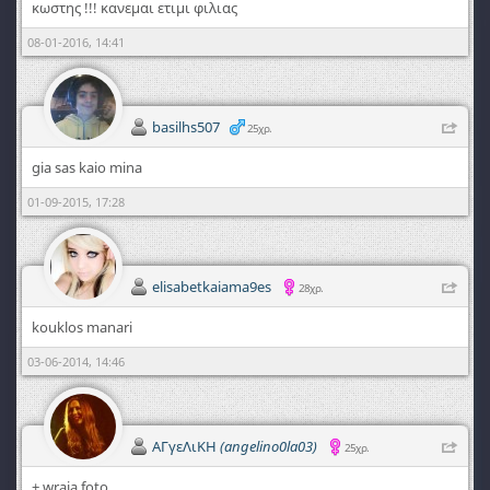
κωστης !!! κανεμαι ετιμι φιλιας
08-01-2016, 14:41
basilhs507
25χρ.
gia sas kaio mina
01-09-2015, 17:28
elisabetkaiama9es
28χρ.
kouklos manari
03-06-2014, 14:46
ΑΓγεΛιΚΗ
(angelino0la03)
25χρ.
+ wraia foto