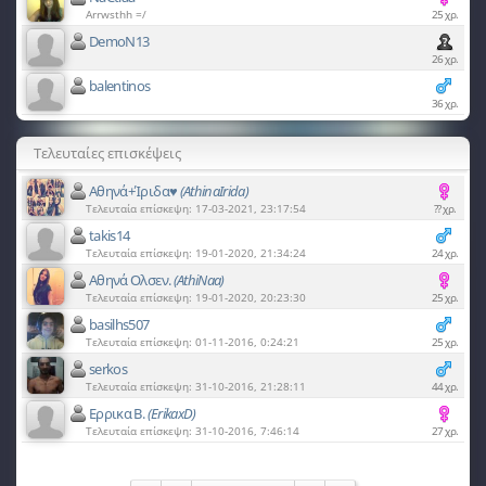
Arrwsthh =/
25 χρ.
DemoN13
26 χρ.
balentinos
36 χρ.
Τελευταίες επισκέψεις
Αθηνά+Ίριδα♥
(AthinaIrida)
Τελευταία επίσκεψη: 17-03-2021, 23:17:54
?? χρ.
takis14
Τελευταία επίσκεψη: 19-01-2020, 21:34:24
24 χρ.
Αθηνά Ολσεν.
(AthiNaa)
Τελευταία επίσκεψη: 19-01-2020, 20:23:30
25 χρ.
basilhs507
Τελευταία επίσκεψη: 01-11-2016, 0:24:21
25 χρ.
serkos
Τελευταία επίσκεψη: 31-10-2016, 21:28:11
44 χρ.
Ερρικα Β.
(ErikaxD)
Τελευταία επίσκεψη: 31-10-2016, 7:46:14
27 χρ.