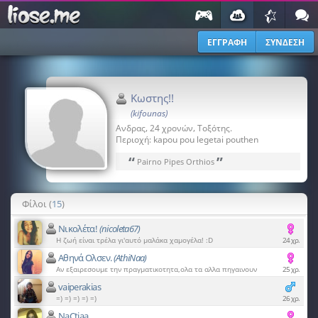
ΕΓΓΡΑΦΗ
ΣΥΝΔΕΣΗ
Κωστης!!
(kifounas)
Ανδρας, 24 χρονών, Τοξότης.
Περιοχή:
kapou pou legetai pouthen
“
”
Pairno Pipes Orthios
Φίλοι (
15
)
Νικολέτα!
(nicoleta67)
Η ζωή είναι τρέλα γι'αυτό μαλάκα χαμογέλα! :D
24 χρ.
Αθηνά Ολσεν.
(AthiNaa)
Αν εξαιρεσουμε την πραγματικοτητα,ολα τα αλλα πηγαινουν
25 χρ.
υπεροχα!
vaiperakias
=) =) =) =) =)
26 χρ.
NaCtiaa