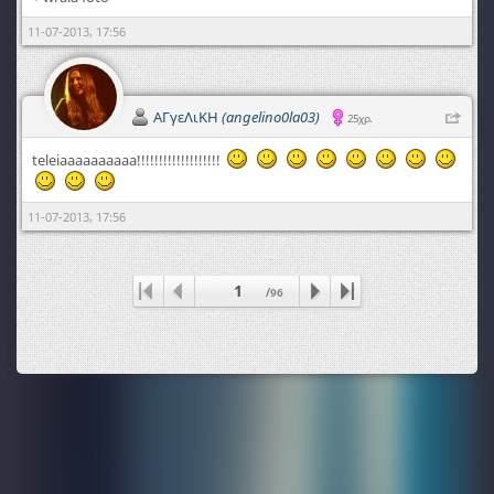
11-07-2013, 17:56
ΑΓγεΛιΚΗ
(angelino0la03)
25χρ.
teleiaaaaaaaaaa!!!!!!!!!!!!!!!!!!!
11-07-2013, 17:56
1
/
96