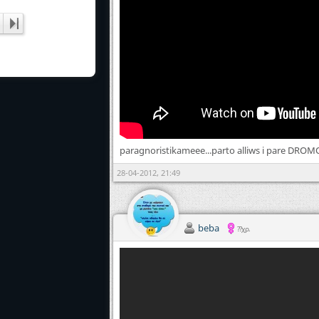
paragnoristikameee...parto alliws i pare DRO
28-04-2012, 21:49
beba
??χρ.