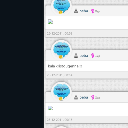
beba
??χρ.
25-12-2011, 00:58
beba
??χρ.
kala xristougenna!!!
25-12-2011, 00:14
beba
??χρ.
25-12-2011, 00:13