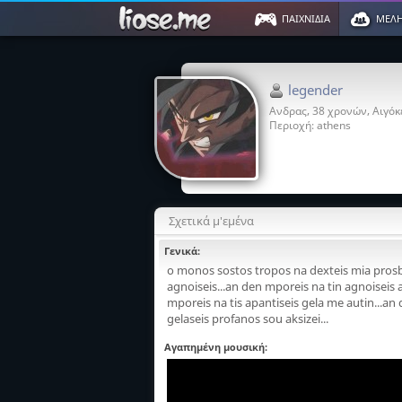
ΠΑΙΧΝΙΔΙΑ
ΜΕΛ
legender
Ανδρας, 38 χρονών, Αιγόκ
Περιοχή:
athens
Σχετικά μ'εμένα
Γενικά:
o monos sostos tropos na dexteis mia prosbo
agnoiseis...an den mporeis na tin agnoiseis a
mporeis na tis apantiseis gela me autin...an
gelaseis profanos sou aksizei...
Αγαπημένη μουσική: