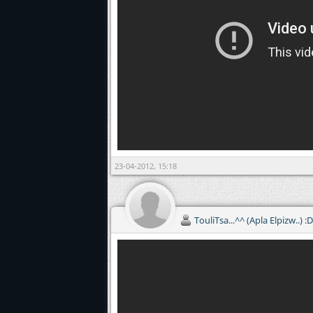
23-04-2012, 15:18
TouliTsa...^^ (Apla Elpizw..) :