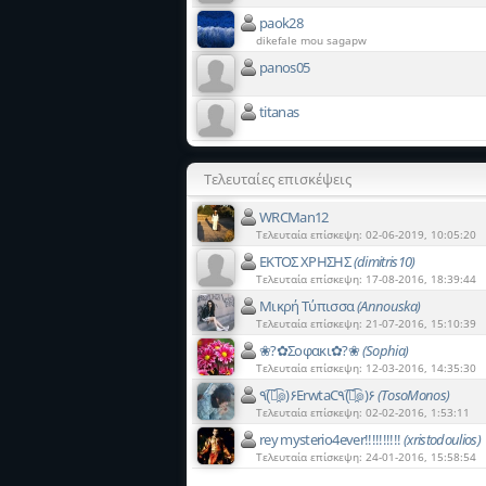
paok28
dikefale mou sagapw
panos05
titanas
Τελευταίες επισκέψεις
WRCMan12
Τελευταία επίσκεψη: 02-06-2019, 10:05:20
ΕΚΤΟΣ ΧΡΗΣΗΣ
(dimitris10)
Τελευταία επίσκεψη: 17-08-2016, 18:39:44
Μικρή Τύπισσα
(Annouska)
Τελευταία επίσκεψη: 21-07-2016, 15:10:39
❀?✿Σοφακι✿?❀
(Sophia)
Τελευταία επίσκεψη: 12-03-2016, 14:35:30
٩(͡๏̯͡๏)۶ErwtaC٩(͡๏̯͡๏)۶
(TosoMonos)
Τελευταία επίσκεψη: 02-02-2016, 1:53:11
rey mysterio4ever!!!!!!!!!!
(xristodoulios)
Τελευταία επίσκεψη: 24-01-2016, 15:58:54