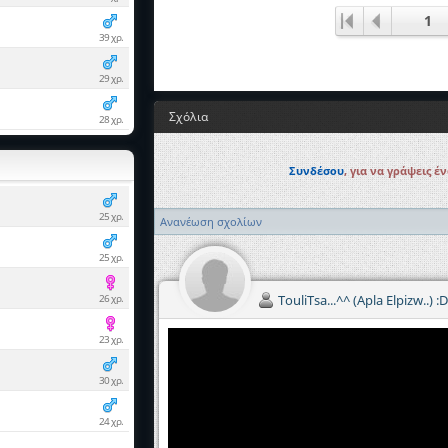
1
39 χρ.
29 χρ.
Σχόλια
28 χρ.
Συνδέσου
, για να γράψεις έ
25 χρ.
Ανανέωση σχολίων
25 χρ.
26 χρ.
TouliTsa...^^ (Apla Elpizw..) :
23 χρ.
30 χρ.
24 χρ.