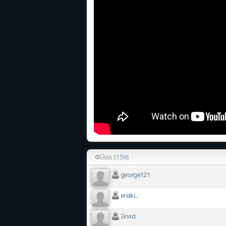
Φίλοι (
159
)
george121
eriaki...
Ξενια