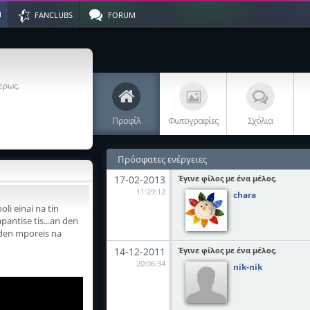
Η
FANCLUBS
FORUM
ερως.
Προφίλ
Φωτογραφίες
Σχόλια
Πρόσφατες ενέργειες
17-02-2013
Έγινε φίλος με ένα μέλος.
11:29:12
chara
li einai na tin
pantise tis...an den
 den mporeis na
14-12-2011
Έγινε φίλος με ένα μέλος.
20:06:34
nik-nik