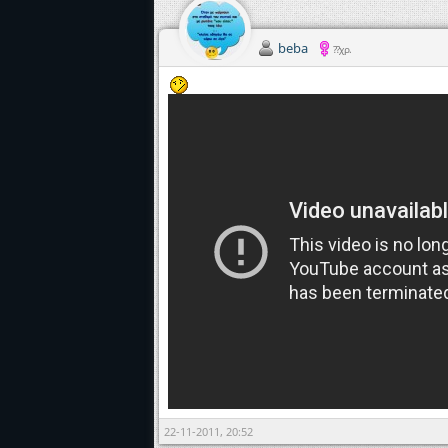
beba
??χρ.
22-11-2011, 20:52