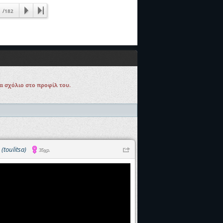
/
182
να σχόλιο στο προφίλ του.
D
(toulitsa)
35χρ.