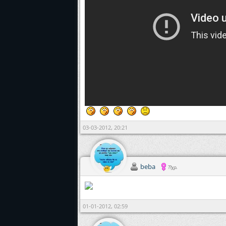
03-03-2012, 20:21
beba
??χρ.
01-01-2012, 02:59