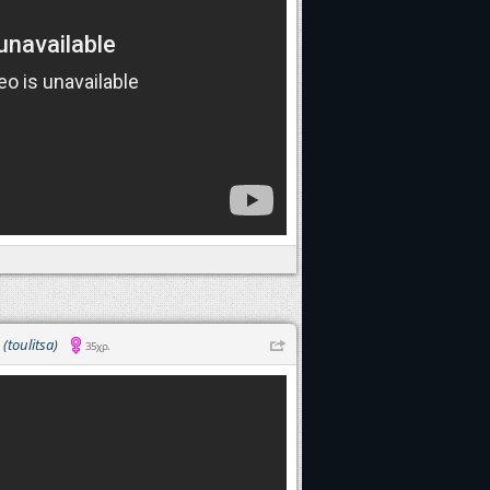
D
(toulitsa)
35χρ.