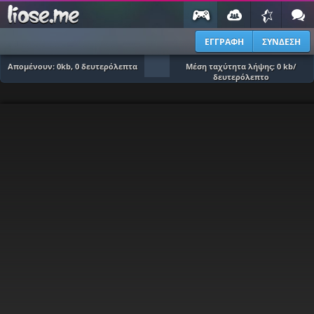
ΕΓΓΡΑΦΗ
ΣΥΝΔΕΣΗ
Απομένουν:
0
kb,
0
δευτερόλεπτα
Μέση ταχύτητα λήψης:
0
kb/
δευτερόλεπτο