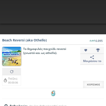
Beach Reversi (aka Othello)
6.095
Το δημοφιλές παιχνίδι reversi
(γνωστό και ως othello).
Μοιράσου το
Παίζεις:
00:00:06
ΧΕΙΡΙΣΜΟΣ
Βαθμολογία:
Δεν έχει βαθμολογηθεί ακόμα.