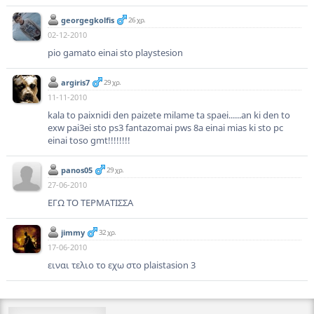
georgegkolfis
26 χρ.
02-12-2010
pio gamato einai sto playstesion
argiris7
29 χρ.
11-11-2010
kala to paixnidi den paizete milame ta spaei......an ki den to
exw pai3ei sto ps3 fantazomai pws 8a einai mias ki sto pc
einai toso gmt!!!!!!!!
panos05
29 χρ.
27-06-2010
ΕΓΩ ΤΟ ΤΕΡΜΑΤΙΣΣΑ
jimmy
32 χρ.
17-06-2010
ειναι τελιο το εχω στο plaistasion 3