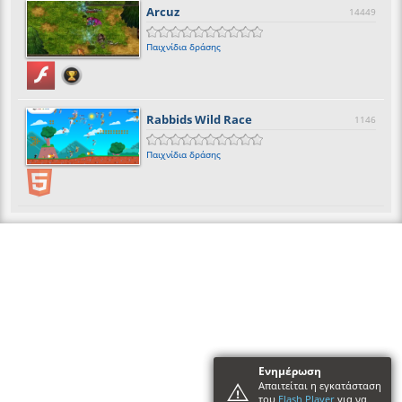
Arcuz
14449
Παιχνίδια δράσης
Rabbids Wild Race
1146
Παιχνίδια δράσης
Ενημέρωση
Απαιτείται η εγκατάσταση
του
Flash Player
για να