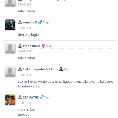
31-07-2011
teleio einai
ronaldo25
24 χρ.
30-07-2011
den exv logia
emanouella
24 χρ.
29-07-2011
teleio einai
Slakcmfkgmbzi
(nicksos)
40 χρ.
14-06-2011
sto ps3 einai wraio edw einai ligo..blakeia alla akoma kalutero
to infamous 2
ΣΤΑΜΑΤΗΣ
24 χρ.
25-03-2011
ειναι τελιο
μιλαμε