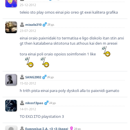
25-12-2012
teleio sto play omos einai pio oreo gt exei kalitera grafika
mixalis310
28 χρ.
23-07-2012
einai oraio paixnidaki to termatisa e ligo diskolo itan stin arxi
gt then katalabena sktotona tus athous kai den m aresei
tora einai poli oraio opoios soimfonein 1 like
SANG2002
26 χρ.
15-02-2012
h trith pista einai para poly dyskoli alla to paixnidi gamato
nikos13pao
24 χρ.
14-01-2012
ΤΟ ΕΧΩ ΣΤΟ playstation 3
Ευαγγελια Σ.Α. <3 <3
(bago)
24 χρ.