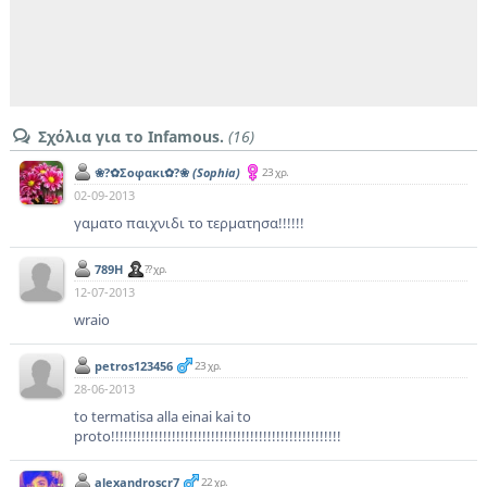
Σχόλια για το Infamous.
(16)
❀?✿Σοφακι✿?❀
(Sophia)
23 χρ.
02-09-2013
γαματο παιχνιδι το τερματησα!!!!!!
789H
?? χρ.
12-07-2013
wraio
petros123456
23 χρ.
28-06-2013
to termatisa alla einai kai to
proto!!!!!!!!!!!!!!!!!!!!!!!!!!!!!!!!!!!!!!!!!!!!!!!!!!!!!
alexandroscr7
22 χρ.