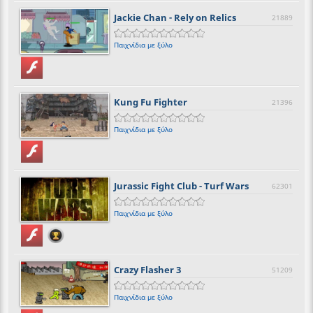
Jackie Chan - Rely on Relics
21889
Παιχνίδια με ξύλο
Kung Fu Fighter
21396
Παιχνίδια με ξύλο
Jurassic Fight Club - Turf Wars
62301
Παιχνίδια με ξύλο
Crazy Flasher 3
51209
Παιχνίδια με ξύλο