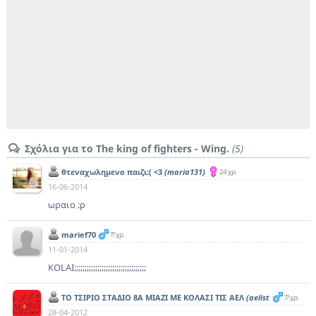
Σχόλια για το The king of fighters - Wing.
(5)
θτεναχωλημενο παιζι:( <3
(maria131)
24 χρ.
16-06-2014
ωραιο ;ρ
marief70
?? χρ.
11-01-2014
KOLAI;;;;;;;;;;;;;;;;;;;;;;;;;;;;;;;;;;
ΤΟ ΤΣΙΡΙΟ ΣΤΑΔΙΟ 8Α ΜΙΑΖΙ ΜΕ ΚΟΛΑΣΙ ΤΙΣ ΑΕΛ
(aelist
?? χρ.
as)
28-04-2012