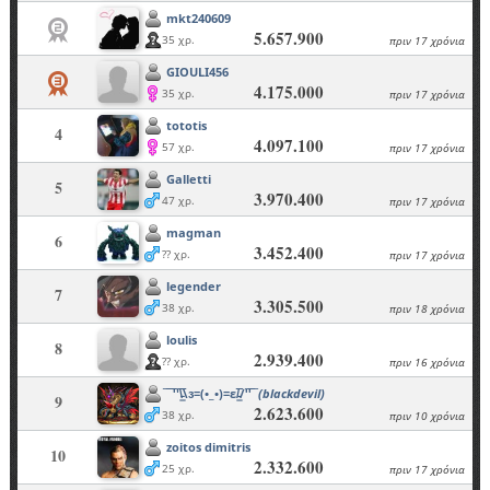
mkt240609
5.657.900
35 χρ.
πριν 17 χρόνια
GIOULI456
4.175.000
35 χρ.
πριν 17 χρόνια
tototis
4
4.097.100
57 χρ.
πριν 17 χρόνια
Galletti
5
3.970.400
47 χρ.
πριν 17 χρόνια
magman
6
3.452.400
?? χρ.
πριν 17 χρόνια
legender
7
3.305.500
38 χρ.
πριν 18 χρόνια
loulis
8
2.939.400
?? χρ.
πριν 16 χρόνια
̿ ̿ ̿'̿'\̵͇̿̿\з=(•_•)=ε/̵͇̿̿/'̿'̿ ̿
(blackdevil)
9
2.623.600
38 χρ.
πριν 10 χρόνια
zoitos dimitris
10
2.332.600
25 χρ.
πριν 17 χρόνια