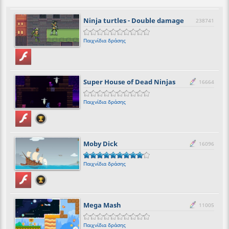
Ninja turtles - Double damage
238741
Παιχνίδια δράσης
Super House of Dead Ninjas
16664
Παιχνίδια δράσης
Moby Dick
16096
Παιχνίδια δράσης
Mega Mash
11005
Παιχνίδια δράσης