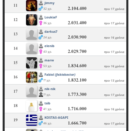
jimmy
11
2.104.400
32 χρ.
πριν 17 χρόνια
LoukiaF
12
2.031.400
36 χρ.
πριν 17 χρόνια
darkus7
13
2.030.900
24 χρ.
πριν 16 χρόνια
elenib
14
2.029.700
43 χρ.
πριν 17 χρόνια
marw
15
1.834.600
53 χρ.
πριν 16 χρόνια
Fabiol
(fabiolsector)
16
1.832.100
?? χρ.
πριν 13 χρόνια
nik-nik
17
1.773.300
?? χρ.
πριν 17 χρόνια
tsib
18
1.716.000
41 χρ.
πριν 16 χρόνια
KOSTAS-AGAPI
19
1.666.700
46 χρ.
πριν 17 χρόνια