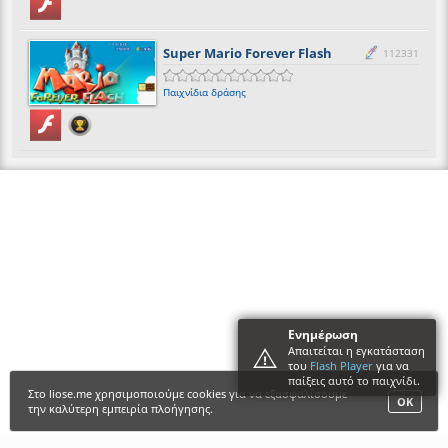
Super Mario Forever Flash
112331
Παιχνίδια δράσης
Ενημέρωση
Απαιτείται η εγκατάσταση
του
Flash Player
για να
παίξεις αυτό το παιχνίδι.
Στο liose.me χρησιμοποιούμε cookies για να εξασφαλίσουμε
ΟΚ
την καλύτερη εμπειρία πλοήγησης.