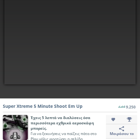
Super Xtreme 5 Minute Shoot Em Up
9.250
Έχεις 5 λεπτά να διαλύσεις όσα
περισσότερα εχθρικά αεροσκάφη
μπορείς.
Για να ξεκινήσεις να παίζεις πάτα στο
Μοιράσου το
Play μόλις φορτώσει η
σελίδα
.