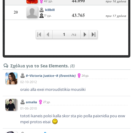
44.090
42 χρ.
πριν 16 χρόνια
killbill
20
43.765
?? χρ.
πριν 17 χρόνια
1
/
12
Σχόλια για το Sea Elements.
(8)
#~Victoria Justice~#
(Evanthia)
24 χρ.
02-10-2012
oraio alla exei moroudistikia mousiiki
amalia
27 χρ.
01-06-2010
tototi kaneis poloi kalla skor sta pio polla paixnidia pou exw
mpei protos eisai