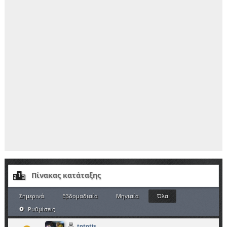
Πίνακας κατάταξης
Σημερινά
Εβδομαδιαία
Μηνιαία
Όλα
Ρυθμίσεις
tototis