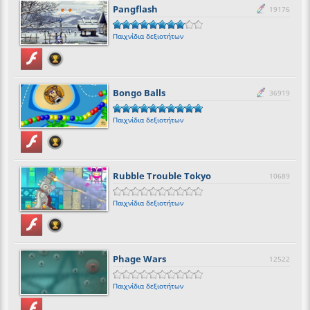
Pangflash
19176
Παιχνίδια δεξιοτήτων
Bongo Balls
36919
Παιχνίδια δεξιοτήτων
Rubble Trouble Tokyo
10689
Παιχνίδια δεξιοτήτων
Phage Wars
12522
Παιχνίδια δεξιοτήτων