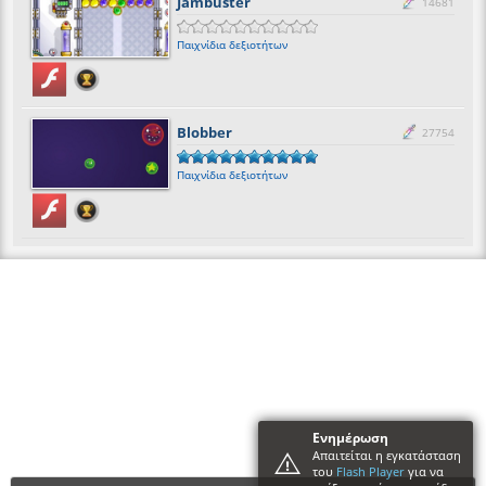
Jambuster
14681
Παιχνίδια δεξιοτήτων
Blobber
27754
Παιχνίδια δεξιοτήτων
Ενημέρωση
Απαιτείται η εγκατάσταση
του
Flash Player
για να