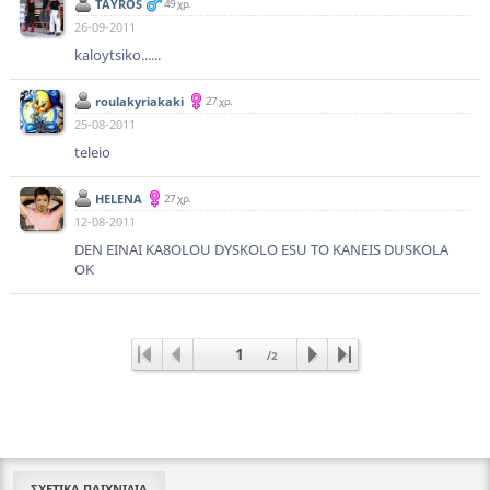
TAYROS
49 χρ.
26-09-2011
kaloytsiko......
roulakyriakaki
27 χρ.
25-08-2011
teleio
HELENA
27 χρ.
12-08-2011
DEN EINAI KA8OLOU DYSKOLO ESU TO KANEIS DUSKOLA
OK
1
/
2
ΣΧΕΤΙΚΑ ΠΑΙΧΝΙΔΙΑ