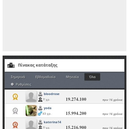
Πίνακας κατάταξης
Σημερινά
Εβδομαδιαία
Μηνιαία
Όλα
Ρυθμίσεις
bloodrose
19.274.100
?? χρ.
πριν 16 χρόνια
yoda
15.994.200
43 χρ.
πριν 16 χρόνια
katerina14
15.216.900
?? χρ.
πριν 16 χρόνια