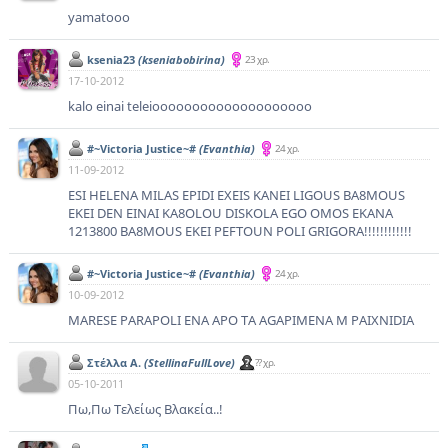
yamatooo
ksenia23
(kseniabobirina)
23 χρ.
17-10-2012
kalo einai teleioooooooooooooooooooo
#~Victoria Justice~#
(Evanthia)
24 χρ.
11-09-2012
ESI HELENA MILAS EPIDI EXEIS KANEI LIGOUS BA8MOUS
EKEI DEN EINAI KA8OLOU DISKOLA EGO OMOS EKANA
1213800 BA8MOUS EKEI PEFTOUN POLI GRIGORA!!!!!!!!!!!!
#~Victoria Justice~#
(Evanthia)
24 χρ.
10-09-2012
MARESE PARAPOLI ENA APO TA AGAPIMENA M PAIXNIDIA
Στέλλα Α.
(StellinaFullLove)
?? χρ.
05-10-2011
Πω,Πω Τελείως Βλακεία..!