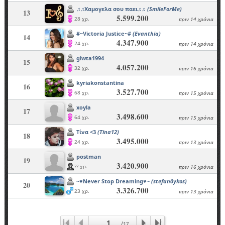
♫♫Χαμογελα σου παει♫♫
(SmileForMe)
13
5.599.200
28 χρ.
πριν 14 χρόνια
#~Victoria Justice~#
(Evanthia)
14
4.347.900
24 χρ.
πριν 14 χρόνια
giwta1994
15
4.057.200
32 χρ.
πριν 16 χρόνια
kyriakonstantina
16
3.527.700
68 χρ.
πριν 15 χρόνια
xoyla
17
3.498.600
64 χρ.
πριν 15 χρόνια
Τίνα <3
(Tina12)
18
3.495.000
24 χρ.
πριν 13 χρόνια
postman
19
3.420.900
?? χρ.
πριν 16 χρόνια
~♥Never Stop Dreaming♥~
(stefan0ykos)
20
3.326.700
23 χρ.
πριν 13 χρόνια
1
/
17