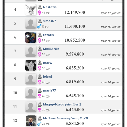
Nastazia
4
12.149.700
41 χρ.
πριν 14 χρόνια
simosG7
5
11.600.100
?? χρ.
πριν 16 χρόνια
tototis
6
10.852.500
57 χρ.
πριν 16 χρόνια
MARIANIK
7
9.574.800
54 χρ.
πριν 16 χρόνια
marw
8
6.835.200
53 χρ.
πριν 13 χρόνια
lolen3
9
6.819.600
40 χρ.
πριν 14 χρόνια
maria77
10
6.545.100
49 χρ.
πριν 14 χρόνια
Μικρή-Φάτσα
(elenibest)
11
6.423.000
30 χρ.
πριν 14 χρόνια
Με λενε Διονύση
(swagBoy3)
12
5.884.800
28 χρ.
πριν 12 χρόνια