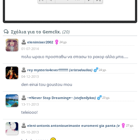
Σχόλια για το Gemclix.
(20)
elenimixer2002
24 χρ.
01-07-2014
πολυ ωραιο προσπαθω να σπασω το ρεκορ αλλα μπα.....
rey mysterio4ever!!!!!!!!!!
(xristodoulios)
24 χρ.
04-12-2013
den einai tou goustou mou
~♥Never Stop Dreaming♥~
(stefan0ykos)
23 χρ.
13-11-2013
teleiooo!
eleni-antonis antonioueimaste euromeni gia panta
(e
27 χρ.
leniael)
05-10-2013