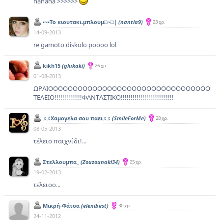
hahaha >>>>>>
▪~▪Το κιουτακι.μπλουμ□~□|
(nantia9)
23 χρ.
14-09-2013
re gamoto diskolo poooo lol
kikh15
(glukaki)
26 χρ.
01-08-2013
ΩΡΑΙΟΟΟΟΟΟΟΟΟΟΟΟΟΟΟΟΟΟΟΟΟΟΟΟΟΟΟΟΟΟΟΟΟ!!!!!!!!!!
ΤΕΛΕΙΟ!!!!!!!!!!!!!!ΦΑΝΤΑΣΤΙΚΟ!!!!!!!!!!!!!!!!!!!!!!!!!!!
♫♫Χαμογελα σου παει♫♫
(SmileForMe)
28 χρ.
08-05-2013
τέλειο παιχνίδι!...
Στελλουμπα_
(Zouzounaki34)
25 χρ.
19-02-2013
τελειοο...
Μικρή-Φάτσα
(elenibest)
30 χρ.
24-11-2012