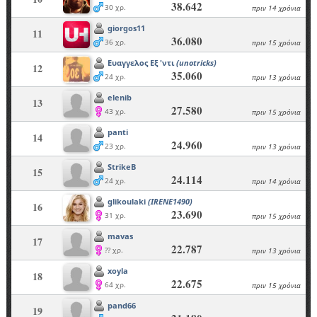
38.642
30 χρ.
πριν 14 χρόνια
giorgos11
11
36.080
36 χρ.
πριν 15 χρόνια
Ευαγγελος Εξ 'ντι
(unotricks)
12
35.060
24 χρ.
πριν 13 χρόνια
elenib
13
27.580
43 χρ.
πριν 15 χρόνια
panti
14
24.960
23 χρ.
πριν 13 χρόνια
StrikeB
15
24.114
24 χρ.
πριν 14 χρόνια
glikoulaki
(IRENE1490)
16
23.690
31 χρ.
πριν 15 χρόνια
mavas
17
22.787
?? χρ.
πριν 13 χρόνια
xoyla
18
22.675
64 χρ.
πριν 15 χρόνια
pand66
19