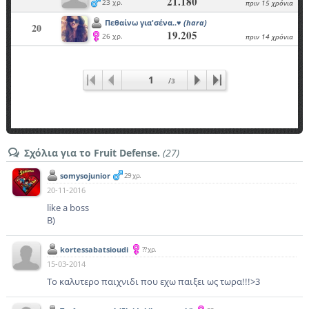
21.180
23 χρ.
πριν 15 χρόνια
Πεθαίνω για'σένα..♥
(hara)
20
19.205
26 χρ.
πριν 14 χρόνια
1
/
3
Σχόλια για το Fruit Defense.
(27)
somysojunior
29 χρ.
20-11-2016
like a boss
B)
kortessabatsioudi
?? χρ.
15-03-2014
Το καλυτερο παιχνιδι που εχω παιξει ως τωρα!!!>3