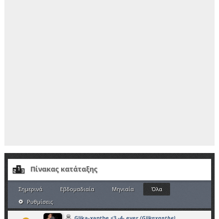
Πίνακας κατάταξης
Σημερινά
Εβδομαδιαία
Μηνιαία
Όλα
Ρυθμίσεις
Glika-xanthe <3 -4- ever
(Glikaxanthe)