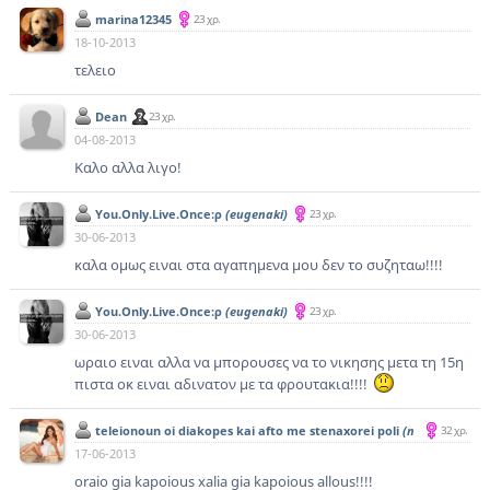
marina12345
23 χρ.
18-10-2013
τελειο
Dean
23 χρ.
04-08-2013
Καλο αλλα λιγο!
You.Only.Live.Once:ρ
(eugenaki)
23 χρ.
30-06-2013
καλα ομως ειναι στα αγαπημενα μου δεν το συζηταω!!!!
You.Only.Live.Once:ρ
(eugenaki)
23 χρ.
30-06-2013
ωραιο ειναι αλλα να μπορουσες να το νικησης μετα τη 15η
πιστα οκ ειναι αδινατον με τα φρουτακια!!!!
teleionoun oi diakopes kai afto me stenaxorei poli
(n
32 χρ.
aziMaria)
17-06-2013
oraio gia kapoious xalia gia kapoious allous!!!!