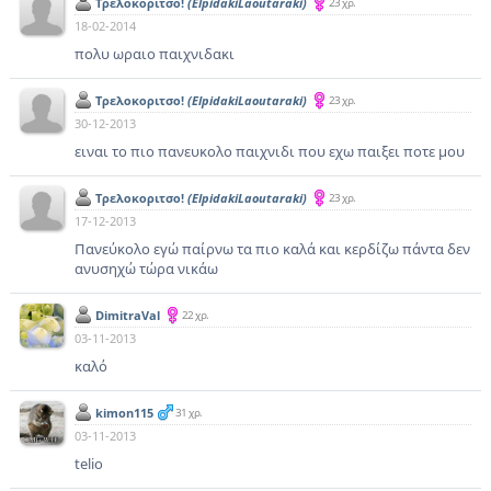
Τρελοκοριτσο!
(ElpidakiLaoutaraki)
23 χρ.
18-02-2014
πολυ ωραιο παιχνιδακι
Τρελοκοριτσο!
(ElpidakiLaoutaraki)
23 χρ.
30-12-2013
ειναι το πιο πανευκολο παιχνιδι που εχω παιξει ποτε μου
Τρελοκοριτσο!
(ElpidakiLaoutaraki)
23 χρ.
17-12-2013
Πανεύκολο εγώ παίρνω τα πιο καλά και κερδίζω πάντα δεν
ανυσηχώ τώρα νικάω
DimitraVal
22 χρ.
03-11-2013
καλό
kimon115
31 χρ.
03-11-2013
telio