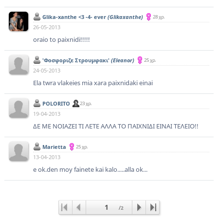
Glika-xanthe <3 -4- ever
(Glikaxanthe)
28 χρ.
26-05-2013
oraio to paixnidi!!!!!
'Φοσφοριζε Στρουμφακι'
(Eleanor)
25 χρ.
24-05-2013
Ela twra vlakeies mia xara paixnidaki einai
POLORITO
23 χρ.
19-04-2013
ΔΕ ΜΕ ΝΟΙΑΖΕΙ ΤΙ ΛΕΤΕ ΑΛΛΑ ΤΟ ΠΑΙΧΝΙΔΙ ΕΙΝΑΙ ΤΕΛΕΙΟ!!
Marietta
25 χρ.
13-04-2013
e ok.den moy fainete kai kalo.....alla ok...
1
/
2