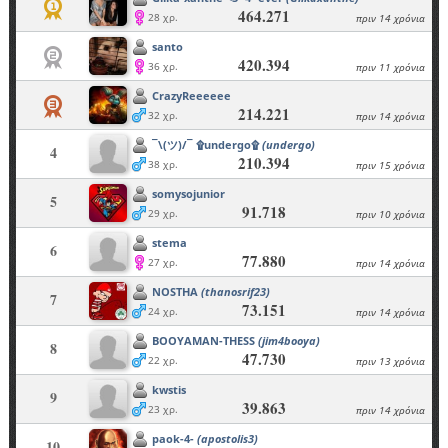
464.271
28 χρ.
πριν 14 χρόνια
santo
420.394
36 χρ.
πριν 11 χρόνια
CrazyReeeeee
214.221
32 χρ.
πριν 14 χρόνια
¯\(ツ)/¯ ۩undergo۩
(undergo)
4
210.394
38 χρ.
πριν 15 χρόνια
somysojunior
5
91.718
29 χρ.
πριν 10 χρόνια
stema
6
77.880
27 χρ.
πριν 14 χρόνια
NOSTHA
(thanosrif23)
7
73.151
24 χρ.
πριν 14 χρόνια
BOOYAMAN-THESS
(jim4booya)
8
47.730
22 χρ.
πριν 13 χρόνια
kwstis
9
39.863
23 χρ.
πριν 14 χρόνια
paok-4-
(apostolis3)
10