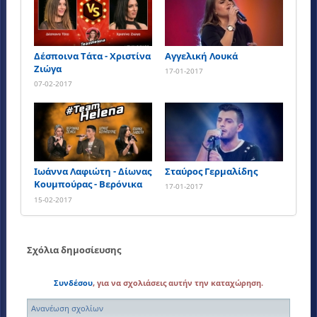
Δέσποινα Τάτα - Χριστίνα
Αγγελική Λουκά
Ζιώγα
17-01-2017
07-02-2017
Ιωάννα Λαφιώτη - Δίωνας
Σταύρος Γερμαλίδης
Κουμπούρας - Βερόνικα
17-01-2017
Ζιέμπα
15-02-2017
Σχόλια δημοσίευσης
Συνδέσου
, για να σχολιάσεις αυτήν την καταχώρηση.
Ανανέωση σχολίων