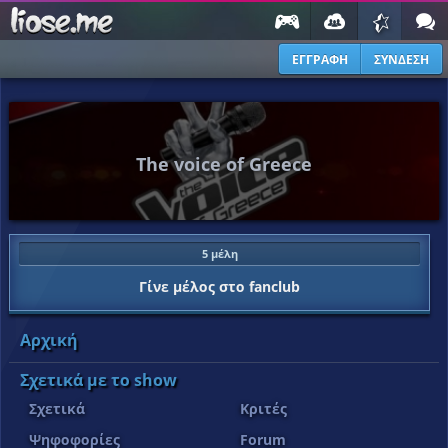
ΕΓΓΡΑΦΗ
ΣΥΝΔΕΣΗ
The voice of Greece
5 μέλη
Γίνε μέλος στο fanclub
Αρχική
Σχετικά με το show
Σχετικά
Κριτές
Ψηφοφορίες
Forum