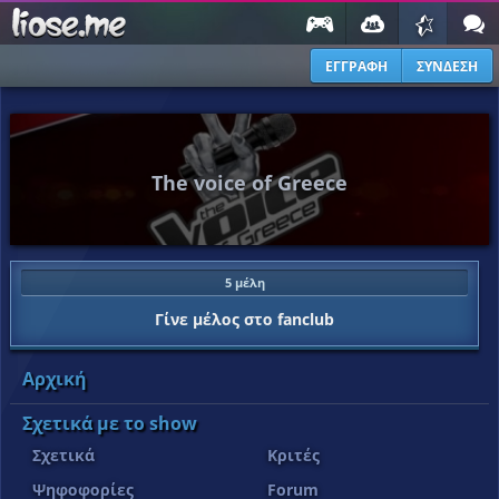
ΕΓΓΡΑΦΗ
ΣΥΝΔΕΣΗ
The voice of Greece
5 μέλη
Γίνε μέλος στο fanclub
Αρχική
Σχετικά με το show
Σχετικά
Κριτές
Ψηφοφορίες
Forum