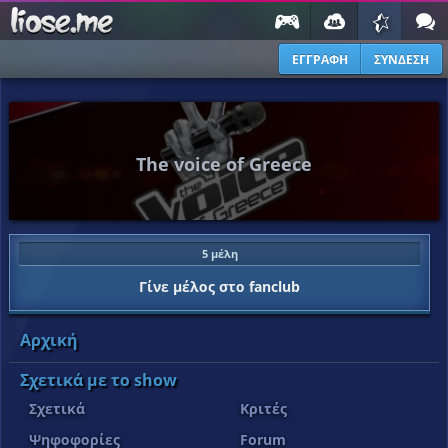
ΕΓΓΡΑΦΗ
ΣΥΝΔΕΣΗ
The voice of Greece
5 μέλη
Γίνε μέλος στο fanclub
Αρχική
Σχετικά με το show
Σχετικά
Κριτές
Ψηφοφορίες
Forum