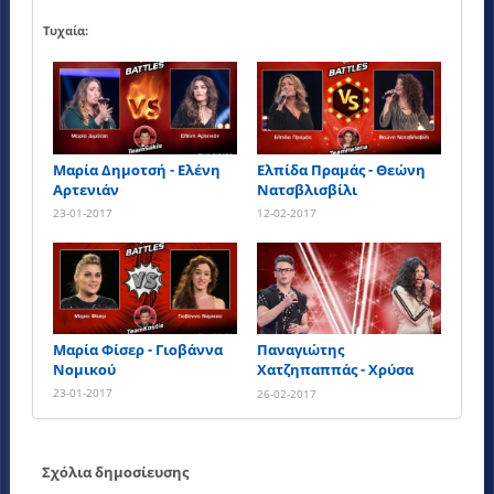
Τυχαία:
Μαρία Δημοτσή - Ελένη
Ελπίδα Πραμάς - Θεώνη
Αρτενιάν
Νατσβλισβίλι
23-01-2017
12-02-2017
Μαρία Φίσερ - Γιοβάννα
Παναγιώτης
Νομικού
Χατζηπαππάς - Χρύσα
Χρύσου
23-01-2017
26-02-2017
Σχόλια δημοσίευσης