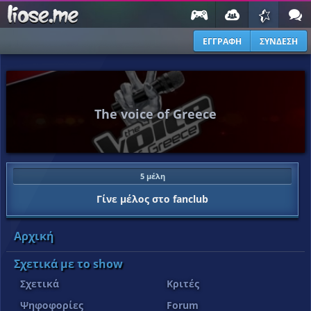
ΕΓΓΡΑΦΗ
ΣΥΝΔΕΣΗ
The voice of Greece
5 μέλη
Γίνε μέλος στο fanclub
Αρχική
Σχετικά με το show
Σχετικά
Κριτές
Ψηφοφορίες
Forum