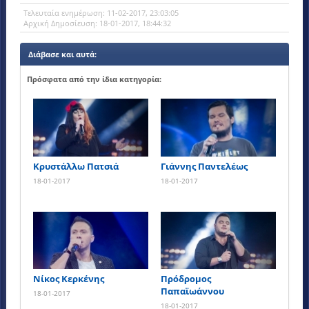
Tελευταία ενημέρωση:
11-02-2017, 23:03:05
Αρχική Δημοσίευση:
18-01-2017, 18:44:32
Διάβασε και αυτά:
Πρόσφατα από την ίδια κατηγορία:
Κρυστάλλω Πατσιά
Γιάννης Παντελέως
18-01-2017
18-01-2017
Νίκος Κερκένης
Πρόδρομος
Παπαϊωάννου
18-01-2017
18-01-2017