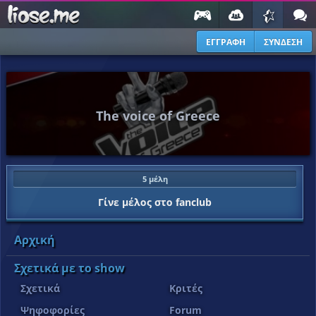
ΕΓΓΡΑΦΗ
ΣΥΝΔΕΣΗ
The voice of Greece
5 μέλη
Γίνε μέλος στο fanclub
Αρχική
Σχετικά με το show
Σχετικά
Κριτές
Ψηφοφορίες
Forum