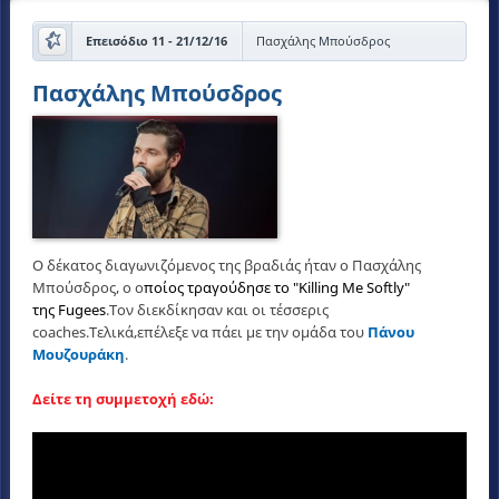
Επεισόδιο 11 - 21/12/16
Πασχάλης Μπούσδρος
Πασχάλης Μπούσδρος
Ο δέκατος διαγωνιζόμενος της βραδιάς ήταν ο Πασχάλης
Μπούσδρος, ο ο
ποίος τραγούδησε το "Killing Me Softly"
της Fugees
.Τον διεκδίκησαν και οι τέσσερις
coaches.Τελικά,επέλεξε να πάει με την ομάδα του
Πάνου
Μουζουράκη
.
Δείτε τη συμμετοχή εδώ: