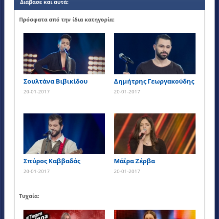
Διάβασε και αυτά:
Πρόσφατα από την ίδια κατηγορία:
Σουλτάνα Βιβικίδου
Δημήτρης Γεωργακούδης
20-01-2017
20-01-2017
Σπύρος Καββαδάς
Μάϊρα Ζέρβα
20-01-2017
20-01-2017
Τυχαία: