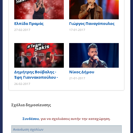
Ελπίδα Πραμάς
Γιώργος Παναγόπουλος
27-02-2017
17-01-2017
Δημήτρης Βούβαλης -
Νίκος Δήμου
Έφη Γιαννακοπούλου -
21-01-2017
Γιώργος Καρέλης
26-02-2017
Σχόλια δημοσίευσης
Συνδέσου
, για να σχολιάσεις αυτήν την καταχώρηση.
Ανανέωση σχολίων