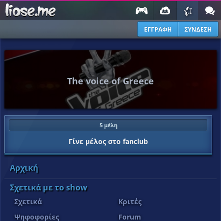
ΕΓΓΡΑΦΗ
ΣΥΝΔΕΣΗ
The voice of Greece
5 μέλη
Γίνε μέλος στο fanclub
Αρχική
Σχετικά με το show
Σχετικά
Κριτές
Ψηφοφορίες
Forum