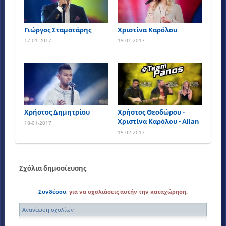
Γιώργος Σταματάρης
Χριστίνα Καρόλου
17-01-2017
19-01-2017
Χρήστος Δημητρίου
Χρήστος Θεοδώρου -
Χριστίνα Καρόλου - Allan
18-01-2017
Paul Perdiquera
15-02-2017
Σχόλια δημοσίευσης
Συνδέσου
, για να σχολιάσεις αυτήν την καταχώρηση.
Ανανέωση σχολίων