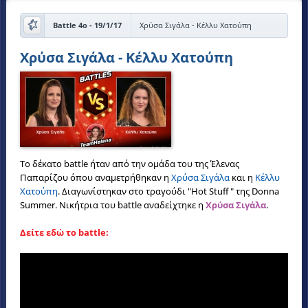
Battle 4o - 19/1/17
Χρύσα Σιγάλα - Κέλλυ Χατούπη
Χρύσα Σιγάλα - Κέλλυ Χατούπη
Το δέκατο battle ήταν από την ομάδα του της Έλενας
Παπαρίζου όπου αναμετρήθηκ
αν η
Χρύσα Σιγάλα
και η
Κέλλυ
Χατούπη
.
Διαγωνίστηκαν στο τραγο
ύδι "Hot Stuff " της Donna
Summer.
Νικήτρια
του battle αναδείχτηκε η
Χρύσα Σιγάλα
.
Δείτε εδώ το battle: