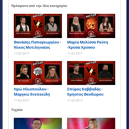
Πρόσφατα από την ίδια κατηγορία:
Θανάσης Παπαγεωργίου -
Μαρία Μελίσσα Ρούτη
Νίκος Μυτιληναίος
-Χρύσα Χρύσου
11-02-2017
11-02-2017
Ηρώ Ηλιοπούλου -
Σπύρος Καββαδάς -
Μαργκώ Ενεπεκίδη
Χρήστος Θεοδώρου
11-02-2017
11-02-2017
Τυχαία: