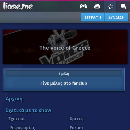
ΕΓΓΡΑΦΗ
ΣΥΝΔΕΣΗ
The voice of Greece
5 μέλη
Γίνε μέλος στο fanclub
Αρχική
Σχετικά με το show
Σχετικά
Κριτές
Ψηφοφορίες
Forum