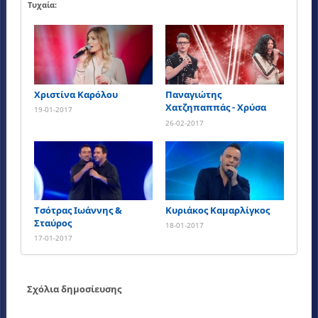
Τυχαία:
Χριστίνα Καρόλου
Παναγιώτης
Χατζηπαππάς - Χρύσα
19-01-2017
Χρύσου
26-02-2017
Τσότρας Ιωάννης &
Κυριάκος Καμαρλίγκος
Σταύρος
18-01-2017
17-01-2017
Σχόλια δημοσίευσης