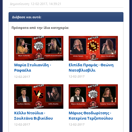
Δημοσίευση:
12-02-2017, 14:39:21
Διάβασε και αυτά:
Πρόσφατα από την ίδια κατηγορία:
Μαρία Στυλιανίδη -
Ελπίδα Πραμάς - Θεώνη
Ραφαέλα
Νατσβλισβίλι
Ευαγγελοπούλου
12-02-2017
12-02-2017
Κέλλυ Ντούλια -
Μάριος Θεοδωρίτσης -
Σουλτάνα Βιβικίδου
Κατερίνα Τερζοπούλου
12-02-2017
12-02-2017