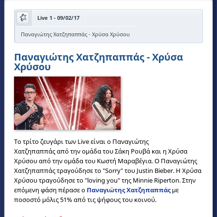
Live 1 - 09/02/17
Παναγιώτης Χατζηπαππάς - Χρύσα Χρύσου
Παναγιώτης Χατζηπαππάς - Χρύσα
Χρύσου
Το τρίτο ζευγάρι των Live είναι ο Παναγιώτης
Χατζηπαππάς από την ομάδα του Σάκη Ρουβά και η Χρύσα
Χρύσου από την ομάδα του Κωστή Μαραβέγια. Ο Παναγιώτης
Χατζηπαππάς τραγούδησε το "Sorry" του Justin Bieber. Η Χρύσα
Χρύσου τραγούδησε το "loving you" της Minnie Riperton. Στην
επόμενη φάση πέρασε o
Παναγιώτης Χατζηπαππάς
με
ποσοστό μόλις 51% από τις ψήφους του κοινού.