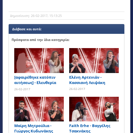
Δημοσίευση:
26-02-2017, 15:13:25
Διάβασε και αυτά:
Πρόσφατα από την ίδια κατηγορία:
[αφαιρέθηκε κατόπιν
Ελένη Αρτενιάν -
αιτήσεως] - Ελευθερία
Κασσιανή Λειψάκη
Παπαμιχαήλ
26-02-2017
26-02-2017
Μαίρη Μητρούλια -
Faith Erhe - Βαγγέλης
Γιώργος Κυδωνάκης
Τσακνάκης