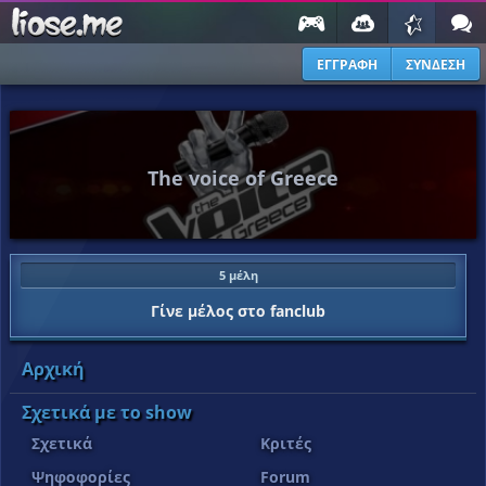
ΕΓΓΡΑΦΗ
ΣΥΝΔΕΣΗ
The voice of Greece
5 μέλη
Γίνε μέλος στο fanclub
Αρχική
Σχετικά με το show
Σχετικά
Κριτές
Ψηφοφορίες
Forum