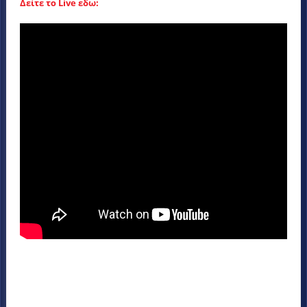
Δείτε το Live εδω: