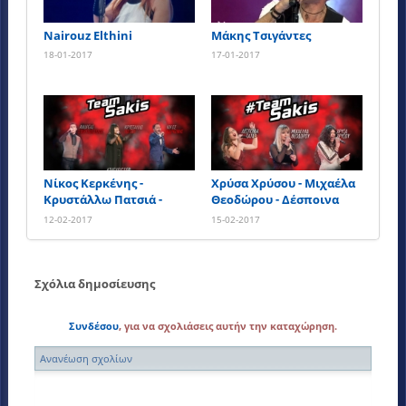
Nairouz Elthini
Μάκης Τσιγάντες
18-01-2017
17-01-2017
Νίκος Κερκένης -
Χρύσα Χρύσου - Μιχαέλα
Κρυστάλλω Πατσιά -
Θεοδώρου - Δέσποινα
Ανδρέας Στεργιόπουλος
Τάτα
12-02-2017
15-02-2017
Σχόλια δημοσίευσης
Συνδέσου
, για να σχολιάσεις αυτήν την καταχώρηση.
Ανανέωση σχολίων