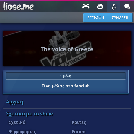
ΕΓΓΡΑΦΗ
ΣΥΝΔΕΣΗ
The voice of Greece
5 μέλη
Γίνε μέλος στο fanclub
Αρχική
Σχετικά με το show
Σχετικά
Κριτές
Ψηφοφορίες
Forum