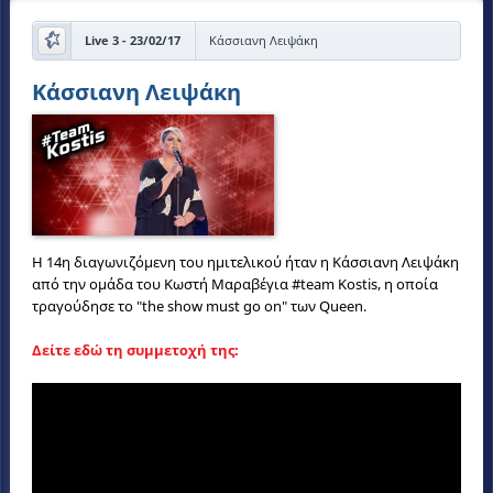
Live 3 - 23/02/17
Κάσσιανη Λειψάκη
Κάσσιανη Λειψάκη
Η 14η διαγωνιζόμενη του ημιτελικού ήταν η Κάσσιανη Λειψάκη
από την ομάδα του Κωστή Μαραβέγια #team Kostis, η οποία
τραγούδησε το "the show must go on" των Queen.
Δείτε εδώ τη συμμετοχή της: