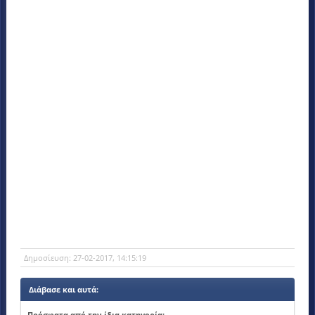
Δημοσίευση:
27-02-2017, 14:15:19
Διάβασε και αυτά:
Πρόσφατα από την ίδια κατηγορία: