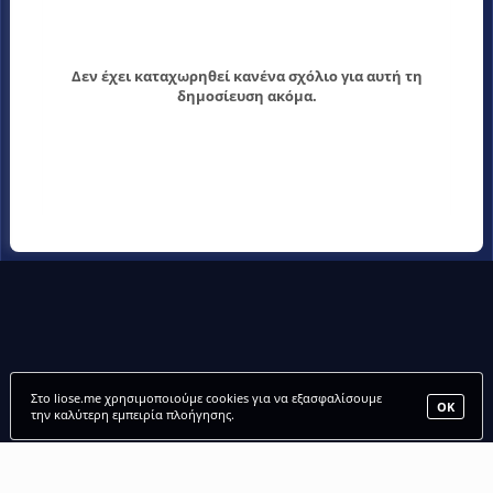
Δεν έχει καταχωρηθεί κανένα σχόλιο για αυτή τη
δημοσίευση ακόμα.
Στο liose.me χρησιμοποιούμε cookies για να εξασφαλίσουμε
ΟΚ
την καλύτερη εμπειρία πλοήγησης.
LIOSE.ME |
ΑΡΧΙΚΗ
•
ΠΑΙΧΝΙΔΙΑ
•
ΜΕΛΗ
•
FANCLUBS
•
FORUM