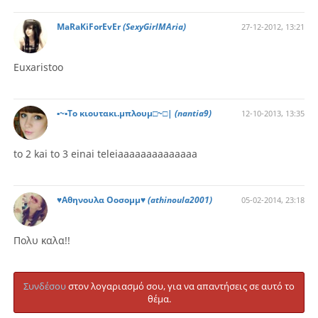
MaRaKiForEvEr
(SexyGirlMAria)
27-12-2012, 13:21
Euxaristoo
▪~▪Το κιουτακι.μπλουμ□~□|
(nantia9)
12-10-2013, 13:35
to 2 kai to 3 einai teleiaaaaaaaaaaaaaa
♥Αθηνουλα Οοσομμ♥
(athinoula2001)
05-02-2014, 23:18
Πολυ καλα!!
Συνδέσου
στον λογαριασμό σου, για να απαντήσεις σε αυτό το
θέμα.