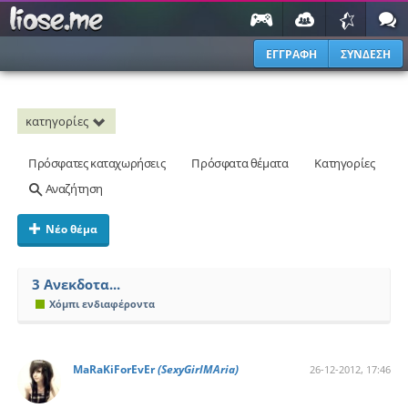
ΕΓΓΡΑΦΗ
ΣΥΝΔΕΣΗ
κατηγορίες
Πρόσφατες καταχωρήσεις
Πρόσφατα θέματα
Κατηγορίες
Αναζήτηση
Νέο θέμα
3 Ανεκδοτα...
Χόμπι ενδιαφέροντα
MaRaKiForEvEr
(SexyGirlMAria)
26-12-2012, 17:46