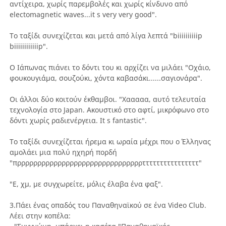
αντίχειρα, χωρίς παρεμβολές και χωρίς κίνδυνο από
electomagnetic waves...it s very very good".
Το ταξίδι συνεχίζεται και μετά από λίγα λεπτά "biiiiiiiiiip
biiiiiiiiiiiip".
Ο Ιάπωνας πιάνει το δόντι του κι αρχίζει να μιλάει "Οχάιο,
φουκουγιάμα, σουζούκι, χόντα καβασάκι......σαγιονάρα".
Οι άλλοι δύο κοιτούν έκθαμβοι. "Χααααα, αυτό τελευταία
τεχνολογία στο Japan. Ακουστικό στο αφτί, μικρόφωνο στο
δόντι χωρίς ραδιενέργεια. It s fantastic".
Το ταξίδι συνεχίζεται ήρεμα κι ωραία μέχρι που ο Έλληνας
αμολάει μια πολύ ηχηρή πορδή
"πρρρρρρρρρρρρρρρρρρρρρρρρρρρρρρρττττττττττττττττ"
"Ε, χμ, με συγχωρείτε, μόλις έλαβα ένα φαξ".
3.Πάει ένας οπαδός του Παναθηναϊκού σε ένα Video Club.
Λέει στην κοπέλα: