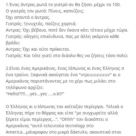
1.Ένας άντρας ρωτά το γιατρό αν θα ζήσει μέχρι τα 100.
Ο γιατρός τον ρωτά: Πίνεις, καπνίζεις;
Όχι απαντά ο άντρας.
Γιατρός: Ξενυχτάς, παίζεις χαρτιά;
Αντρας: Όχι βέβαια, ποτέ δεν έκανα κάτι τέτοιο μέχρι τώρα.
Γιατρός: οδηγείς επικίνδυνα, πας με άλλη γκόμενα κάθε
βράδυ;
Αντρας: Όχι και ούτε πρόκειται.
Γιατρός: Και τότε γιατί στο διάολο θες να ζήσεις τόσο πολύ;
2.Είναι ένας Αμερικάνος, ένας Ιάπωνας κι ένας Έλληνας σ
ένα τραίνο. Ξαφνικά ακούγεται ένα "ντριιιιιιιιιιιιιν" κι ο
Αμερικάνος παριστάνοντας με το χέρι πως μιλάει στο
τηλέφωνο αρχίζει:
"Hello!??!!....yes...yes ....o.k!!!"
Ο Έλληνας κι ο Ιάπωνας τον κοίταζαν περίεργοι. Τελικά ο
Έλληνας πήρε το θάρρος και είπε "με συγχωρείτε αλλά
ξέρετε είμαι περίεργος...", "Οhhh" τον διακόπτει ο
Αμερικάνος "αυτό τελευταία tecnology στο
America...μάικροφον στο μικρό δάκτυλο, ακουστικό στον