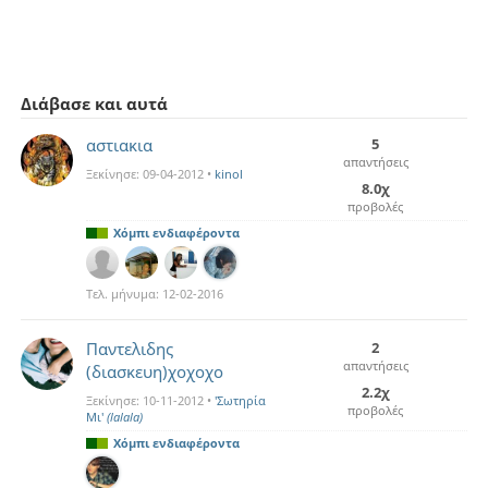
Διάβασε και αυτά
αστιακια
5
απαντήσεις
Ξεκίνησε:
09-04-2012
•
kinol
8.0χ
προβολές
Χόμπι ενδιαφέροντα
Τελ. μήνυμα:
12-02-2016
Παντελιδης
2
απαντήσεις
(διασκευη)χοχοχο
2.2χ
Ξεκίνησε:
10-11-2012
•
'Σωτηρία
προβολές
Mι'
(lalala)
Χόμπι ενδιαφέροντα