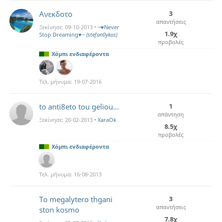
Ανεκδοτο
3
απαντήσεις
Ξεκίνησε:
09-10-2013
•
~♥Never
1.9χ
Stop Dreaming♥~
(stefan0ykos)
προβολές
Χόμπι ενδιαφέροντα
Τελ. μήνυμα:
19-07-2016
to anti8eto tou geliou...
1
απάντηση
Ξεκίνησε:
20-02-2013
•
XaraOk
8.5χ
προβολές
Χόμπι ενδιαφέροντα
Τελ. μήνυμα:
16-08-2013
To megalytero thgani
3
απαντήσεις
ston kosmo
7.8χ