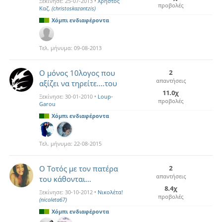
Ξεκίνησε:
25-07-2013
•
Χρήστος
προβολές
Καζ.
(christoskazantzis)
Χόμπι ενδιαφέροντα
Τελ. μήνυμα:
09-08-2013
Ο μόνος 10λογος που
2
απαντήσεις
αξίζει να τηρείτε....του
11.0χ
Ξεκίνησε:
30-01-2010
•
Loup-
προβολές
Garou
Χόμπι ενδιαφέροντα
Τελ. μήνυμα:
22-08-2015
Ο Τοτός με τον πατέρα
2
απαντήσεις
του κάθονται...
8.4χ
Ξεκίνησε:
30-10-2012
•
Νικολέτα!
προβολές
(nicoleta67)
Χόμπι ενδιαφέροντα