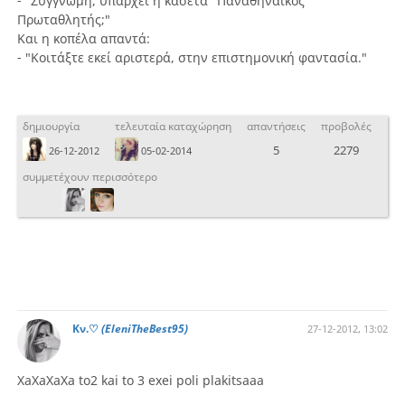
- "Συγγνώμη, υπάρχει η κασέτα "Παναθηναϊκός
Πρωταθλητής;"
Και η κοπέλα απαντά:
- "Κοιτάξτε εκεί αριστερά, στην επιστημονική φαντασία."
δημιουργία
τελευταία καταχώρηση
απαντήσεις
προβολές
5
2279
26-12-2012
05-02-2014
συμμετέχουν περισσότερο
Kν.♡
(EleniTheBest95)
27-12-2012, 13:02
XaXaXaXa to2 kai to 3 exei poli plakitsaaa