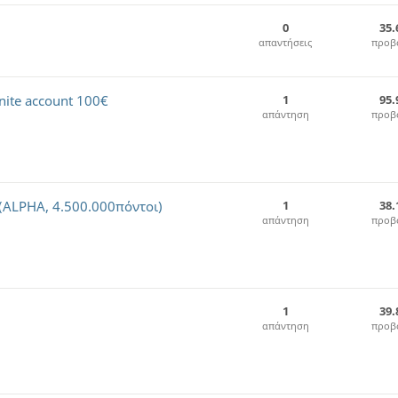
0
35.
απαντήσεις
προβ
nite account 100€
1
95.
απάντηση
προβ
ALPHA, 4.500.000πόντοι)
1
38.
απάντηση
προβ
1
39.
απάντηση
προβ