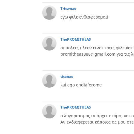
Tritwnas
εγω φιλε ενδιαφερομαι!
ThePROMITHEAS
οι πολεις πλεον ειναι τρεις φιλε κ
promitheas888@gmail.com για τις λ
titanas
kai ego endiaferome
ThePROMITHEAS
o λογαριασμος υπάρχει ακόμα, και οι
Αν ενδιαφερεται κάποιος ας μου στε