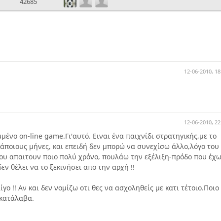
42685
12-06-2010, 18
12-06-2010, 22
μένο on-line game.Γι'αυτό. Ειναι ένα παιχνίδι στρατηγικής,με το
κάποιους μήνες, και επειδή δεν μπορώ να συνεχίσω άλλο,λόγο του
μου απαιτουν ποιο πολύ χρόνο, πουλάω την εξέλιξη-πρόδο που έχ
εν θέλει να το ξεκινήσει απο την αρχή !!
λίγο !! Αν και δεν νομίζω οτι θες να ασχοληθείς με κατι τέτοιο.Ποιο
 κατάλαβα.