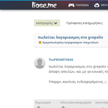
ΠΑΙΧΝΙΔΙΑ
ΜΕΛ
κατηγορίες
Πρόσφατες καταχωρήσεις
πωλείται λογαριασμος στο grepolis
Αγοραπωλησίες λογαριασμών παιχνιδιών
ThePROMITHEAS
πωλείται λογαριασμος στο grepolis 
άποψη απειλών, και με γειτονικές πό
Υπαρχει κανένας ενδιαφερόμενος ;;;
δημιουργία
τελευταία καταχώρηση
απαντήσε