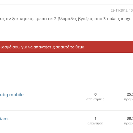
22-11-2012, 13
ς αν ξεκινησεις...μεσα σε 2 βδομαδες βγαζεις απο 3 πολεις κ οχι
ιασμό σου, για να απαντήσεις σε αυτό το θέμα.
ubg mobile
0
25.
απαντήσεις
προβ
riam.
1
38.
απάντηση
προβ