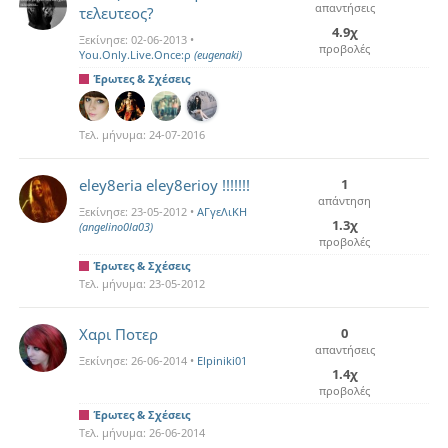
απαντήσεις
τελευτεος?
4.9χ
Ξεκίνησε:
02-06-2013
•
προβολές
You.Only.Live.Once:ρ
(eugenaki)
Έρωτες & Σχέσεις
Τελ. μήνυμα:
24-07-2016
eley8eria eley8erioy !!!!!!!
1
απάντηση
Ξεκίνησε:
23-05-2012
•
ΑΓγεΛιΚΗ
1.3χ
(angelino0la03)
προβολές
Έρωτες & Σχέσεις
Τελ. μήνυμα:
23-05-2012
Χαρι Ποτερ
0
απαντήσεις
Ξεκίνησε:
26-06-2014
•
Elpiniki01
1.4χ
προβολές
Έρωτες & Σχέσεις
Τελ. μήνυμα:
26-06-2014