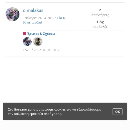
o malakas
2
απαντήσεις
Ξεκίνησε:
24-04-2012
•
Σία Κ.
1.6χ
(Anastaso0la)
προβολές
Έρωτες & Σχέσεις
Τελ. μήνυμα:
01-05-2012
Στο liose.me χρησιμοποιούμε cookies για να εξασφαλίσουμε
ΟΚ
την καλύτερη εμπειρία πλοήγησης.
LIOSE.ME |
ΑΡΧΙΚΗ
•
ΠΑΙΧΝΙΔΙΑ
•
ΜΕΛΗ
•
FANCLUBS
•
FORUM