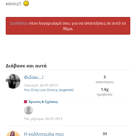
κανεις!!
Συνδέσου
στον λογαριασμό σου, για να απαντήσεις σε αυτό το
θέμα.
Διάβασε και αυτά
Φιδακι...!
3
απαντήσεις
Ξεκίνησε:
26-07-2013
•
1.6χ
You.Only.Live.Once:ρ
(eugenaki)
προβολές
Έρωτες & Σχέσεις
Τελ. μήνυμα:
26-07-2013
Η κολλητουλα που
33