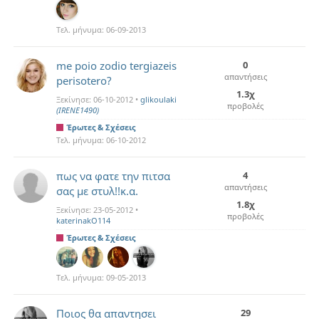
Τελ. μήνυμα:
06-09-2013
me poio zodio tergiazeis
0
απαντήσεις
perisotero?
1.3χ
Ξεκίνησε:
06-10-2012
•
glikoulaki
προβολές
(IRENE1490)
Έρωτες & Σχέσεις
Τελ. μήνυμα:
06-10-2012
πως να φατε την πιτσα
4
απαντήσεις
σας με στυλ!!κ.α.
1.8χ
Ξεκίνησε:
23-05-2012
•
προβολές
katerinakO114
Έρωτες & Σχέσεις
Τελ. μήνυμα:
09-05-2013
Ποιος θα απαντησει
29