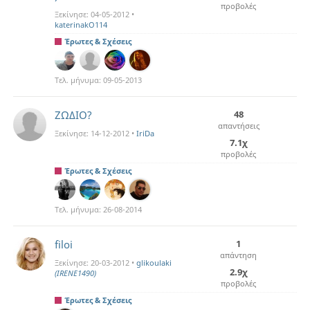
προβολές
Ξεκίνησε:
04-05-2012
•
katerinakO114
Έρωτες & Σχέσεις
Τελ. μήνυμα:
09-05-2013
ΖΩΔΙΟ?
48
απαντήσεις
Ξεκίνησε:
14-12-2012
•
IriDa
7.1χ
προβολές
Έρωτες & Σχέσεις
Τελ. μήνυμα:
26-08-2014
filoi
1
απάντηση
Ξεκίνησε:
20-03-2012
•
glikoulaki
2.9χ
(IRENE1490)
προβολές
Έρωτες & Σχέσεις