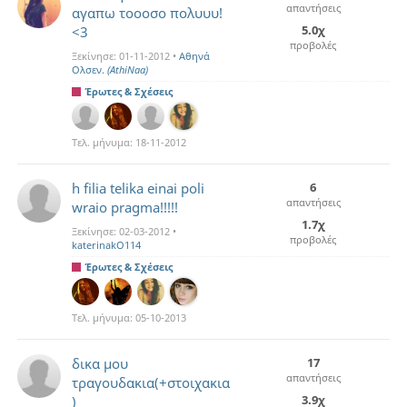
απαντήσεις
αγαπω τοοοσο πολυυυ!
5.0χ
<3
προβολές
Ξεκίνησε:
01-11-2012
•
Αθηνά
Ολσεν.
(AthiNaa)
Έρωτες & Σχέσεις
Τελ. μήνυμα:
18-11-2012
h filia telika einai poli
6
απαντήσεις
wraio pragma!!!!!
1.7χ
Ξεκίνησε:
02-03-2012
•
προβολές
katerinakO114
Έρωτες & Σχέσεις
Τελ. μήνυμα:
05-10-2013
δικα μου
17
απαντήσεις
τραγουδακια(+στοιχακια
3.9χ
)