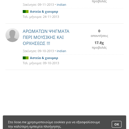
προβολές
Ξεκίνησε:
09-11-2013
•
indian
Αστεία & χιουμορ
Τελ. μήνυμα:
24-11-2013
ΑΡΩΜΑΤΩΝ ΨΗΓΜΑΤΑ
0
απαντήσεις
ΠΕΡΙ ΜΟΥΣΙΚΗΣ ΚΑΙ
17.8χ
ΟΡΧΗΣΕΩΣ !!!
προβολές
Ξεκίνησε:
09-10-2013
•
indian
Αστεία & χιουμορ
Τελ. μήνυμα:
09-10-2013
Στο liose.me χρησιμοποιούμε cookies για να εξασφαλίσουμε
ΟΚ
την καλύτερη εμπειρία πλοήγησης.