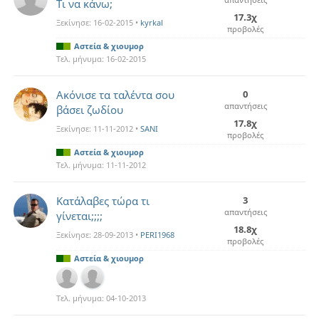
Τι να κάνω;
17.3χ
Ξεκίνησε:
16-02-2015
•
kyrkal
προβολές
Αστεία & χιουμορ
Τελ. μήνυμα:
16-02-2015
Ακόνισε τα ταλέντα σου
0
απαντήσεις
βάσει ζωδίου
17.8χ
Ξεκίνησε:
11-11-2012
•
SANI
προβολές
Αστεία & χιουμορ
Τελ. μήνυμα:
11-11-2012
Κατάλαβες τώρα τι
3
απαντήσεις
γίνεται;;;;
18.8χ
Ξεκίνησε:
28-09-2013
•
PERI1968
προβολές
Αστεία & χιουμορ
Τελ. μήνυμα:
04-10-2013