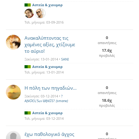
Αστεία & χιουμορ
Τελ. μήνυμα:
03-09-2016
Ανακαλύπτοντας τις
0
απαντήσεις
χαμένες αξίες, χτίζουμε
17.6χ
το αύριο!
προβολές
Ξεκίνησε:
13-01-2014
•
SANI
Αστεία & χιουμορ
Τελ. μήνυμα:
13-01-2014
Η πόλη των πηγαδιών...
0
απαντήσεις
Ξεκίνησε:
03-12-2014
•
?
18.6χ
AƝƓЄԼ'Sᔕ ᗯƗƝƓS?
(smarw)
προβολές
Αστεία & χιουμορ
Τελ. μήνυμα:
03-12-2014
έχω παθολογικό άγχος
0
απαντήσεις