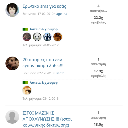
Ερωτικά sms για εσάς
4
απαντήσεις
Ξεκίνησε:
17-02-2010
•
agelina
22.2χ
προβολές
Αστεία & χιουμορ
Τελ. μήνυμα:
28-05-2012
20 αποριες που δεν
1
απάντηση
εχουν ακομα λυθει!!!
17.9χ
Ξεκίνησε:
02-12-2013
•
santo
προβολές
Αστεία & χιουμορ
Τελ. μήνυμα:
03-12-2013
ΙΣΤΟΙ ΜΑΖΙΚΗΣ
1
απάντηση
ΑΠΟΧΑΥΝΩΣΗΣ !!! (ιστοι
18.0χ
κοινωνικης δικτυωσης)