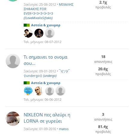
2.1χ
Ξεκίνησε:
25-06-2012
•
MIXAΛΗΣ
προβολές
ΣΗΦΑΚΗΣ FOR
EVER<3<3<3<3<3<3
(ILoveMixalisSifakis)
Αστεία & χιουμορ
Τελ. μήνυμα:
08-07-2012
Τι σημαινει το ονομα
18
απαντήσεις
σου...
20.6χ
Ξεκίνησε:
09-01-2012
•
¯\(ツ)/¯
προβολές
۩undergo۩
(undergo)
Αστεία & χιουμορ
Τελ. μήνυμα:
06-06-2012
NIKLEON πες αλεύρι η
3
απαντήσεις
LORNA σε γυρεύει
81.4χ
Ξεκίνησε:
01-09-2016
•
matos
προβολές