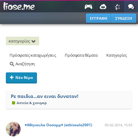
ΕΓΓΡΑΦΗ
ΣΥΝΔΕΣΗ
κατηγορίες
Πρόσφατες καταχωρήσεις
Πρόσφατα θέματα
Κατηγορίες
Αναζήτηση
Νέο θέμα
Ρε παιδια...αν ειναι δυνατον!
Αστεία & χιουμορ
♥Αθηνουλα Οοσομμ♥
(athinoula2001)
05-02-2014, 15:03