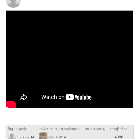
δημιουργία
τελευταία καταχώρηση
απαντήσεις
προβολές
1
4086
13-03-2014
08-07-2014