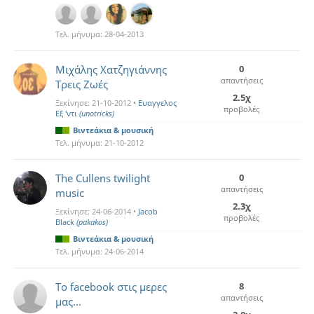
Τελ. μήνυμα:
28-04-2013
Μιχάλης Χατζηγιάννης
0
απαντήσεις
Τρεις Ζωές
2.5χ
Ξεκίνησε:
21-10-2012
•
Ευαγγελος
προβολές
Εξ 'ντι
(unotricks)
Βιντεάκια & μουσική
Τελ. μήνυμα:
21-10-2012
The Cullens twilight
0
απαντήσεις
music
2.3χ
Ξεκίνησε:
24-06-2014
•
Jacob
προβολές
Black
(pakakos)
Βιντεάκια & μουσική
Τελ. μήνυμα:
24-06-2014
Το facebook στις μερες
8
απαντήσεις
μας...