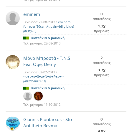
eminem
0
απαντήσεις
Ξεκίνησε:
22-08-2013
•
eminem
1.3χ
for ever(50cent+t pain+billy blue)
(bessy10)
προβολές
Βιντεάκια & μουσική
Τελ. μήνυμα:
22-08-2013
Μόνο Μπροστά - T.N.S
2
απαντήσεις
Feat Oge, Demy
3.7χ
Ξεκίνησε:
02-02-2012
•
προβολές
••a♥L♥e♥3♥a♥N♥d♥R♥a♥••
(alexandra1161)
Βιντεάκια & μουσική
Τελ. μήνυμα:
11-10-2012
Giannis Ploutarxos - Sto
0
απαντήσεις
Antitheto Revma
4.9χ