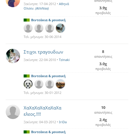
απαντήσεις
Ξεκίνησε:
17-04-2012
•
Αθηνά
3.9χ
Ολσεν.
(AthiNaa)
προβολές
Βιντεάκια & μουσική
Τελ. μήνυμα:
30-06-2014
Στιχοι τραγουδιων
8
απαντήσεις
Ξεκίνησε:
22-04-2010
•
Tzinaki
3.0χ
προβολές
Βιντεάκια & μουσική
Τελ. μήνυμα:
30-01-2012
ΧαΧαΧαΧαΧαΧαΧα
10
απαντήσεις
ελεος.!!!!
2.4χ
Ξεκίνησε:
04-03-2012
•
IriDa
προβολές
Βιντεάκια & μουσική