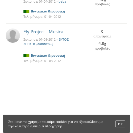
Ξεκίνησε:
01-04-2012
•
beba
προβολές
Βιντεάκια & μουσική
Τελ. μήνυμα:
01-04-2012
Fly Project - Musica
0
απαντήσεις
Ξεκίνησε:
01-08-2012
•
ΕΚΤΟΣ
4.3χ
ΧΡΗΣΗΣ
(dimitris10)
προβολές
Βιντεάκια & μουσική
Τελ. μήνυμα:
01-08-2012
Στο liose.me χρησιμοποιούμε cookies για να εξασφαλίσουμε
ΟΚ
την καλύτερη εμπειρία πλοήγησης.