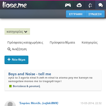
ΕΓΓΡΑΦΗ
ΣΥΝΔΕΣΗ
κατηγορίες
Πρόσφατες καταχωρήσεις
Πρόσφατα θέματα
Κατηγορίες
Αναζήτηση
Νέο θέμα
Boys and Noise - tell me
ayta ta 3 agoria einai h zwh m einai ta atoma poy me kanoyn na
xamogelaw monoo me to tragoydi toys l
Βιντεάκια & μουσική
'Σοφάκι Μενίδι.
(sofakiBMK)
13-03-2014, 22:32