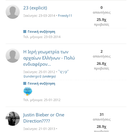
23 (explicit)
0
απαντήσεις
Ξεκίνησε:
23-03-2014
•
Freedy11
25.9χ
προβολές
Γενική συζήτηση
Τελ. μήνυμα:
23-03-2014
Η Ιερή γεωμετρία των
2
απαντήσεις
αρχαίων Ελλήνων - Πολύ
26.8χ
ενδιαφέρον...
προβολές
Ξεκίνησε:
25-01-2012
•
¯\(ツ)/¯
۩undergo۩
(undergo)
Γενική συζήτηση
Τελ. μήνυμα:
25-01-2012
Justin Bieber or One
31
απαντήσεις
Direction????
28.9χ
Ξεκίνησε:
21-01-2013
•
προβολές