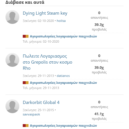
Διάβασε και αυτά
Dying Light Steam key
0
απαντήσεις
Ξεκίνησε:
02-10-2020
•
holisa
39.3χ
προβολές
Αγοραπωλησίες λογαριασμών παιχνιδιών
Τελ. μήνυμα:
02-10-2020
Πωλειτε Λογαριασμος
0
απαντήσεις
στο Grepolis στον κοσμο
39.0χ
Rho
προβολές
Ξεκίνησε:
29-11-2013
•
datianos
Αγοραπωλησίες λογαριασμών παιχνιδιών
Τελ. μήνυμα:
29-11-2013
Darkorbit Global 4
0
απαντήσεις
Ξεκίνησε:
25-11-2015
•
41.1χ
savvaspaok
προβολές
Αγοραπωλησίες λογαριασμών παιχνιδιών