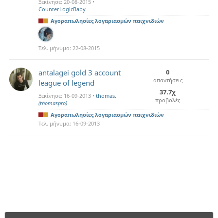
Ξεκίνησε:
20-08-2015
•
CounterLogicBaby
Αγοραπωλησίες λογαριασμών παιχνιδιών
Τελ. μήνυμα:
22-08-2015
antalagei gold 3 account
0
απαντήσεις
league of legend
37.7χ
Ξεκίνησε:
16-09-2013
•
thomas.
προβολές
(thomaspro)
Αγοραπωλησίες λογαριασμών παιχνιδιών
Τελ. μήνυμα:
16-09-2013