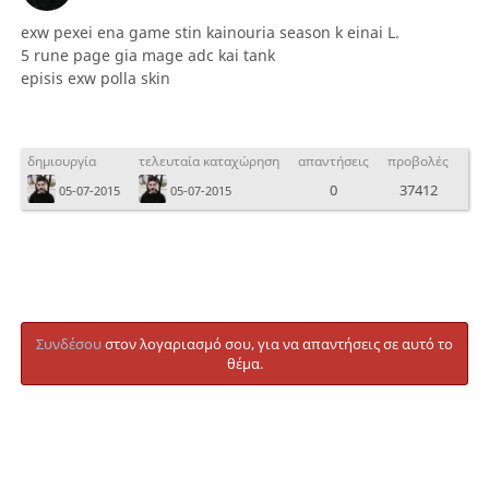
exw pexei ena game stin kainouria season k einai L.
5 rune page gia mage adc kai tank
episis exw polla skin
δημιουργία
τελευταία καταχώρηση
απαντήσεις
προβολές
0
37412
05-07-2015
05-07-2015
Συνδέσου
στον λογαριασμό σου, για να απαντήσεις σε αυτό το
θέμα.