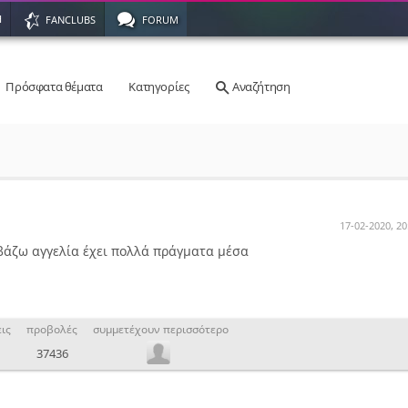
Η
FANCLUBS
FORUM
Πρόσφατα θέματα
Κατηγορίες
Αναζήτηση
17-02-2020, 20
ό βάζω αγγελία έχει πολλά πράγματα μέσα
ις
προβολές
συμμετέχουν περισσότερο
37436