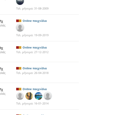
Τελ. μήνυμα:
31-08-2009
7χ
Online παιχνίδια
ολές
Τελ. μήνυμα:
19-09-2019
9χ
Online παιχνίδια
ολές
Τελ. μήνυμα:
27-12-2012
7χ
Online παιχνίδια
ολές
Τελ. μήνυμα:
26-04-2018
7χ
Online παιχνίδια
ολές
Τελ. μήνυμα:
16-01-2014