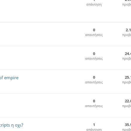
απάντηση
προβ
0
2.
απαντήσεις
προβ
0
24.
απαντήσεις
προβ
of empire
0
25.
απαντήσεις
προβ
0
22.
απαντήσεις
προβ
ripts η οχι?
1
35.
απάντηση
προβ