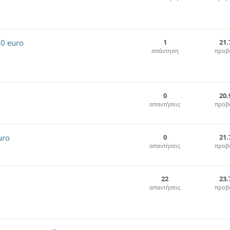
40 euro
1
21.
απάντηση
προβ
0
20.
απαντήσεις
προβ
uro
0
21.
απαντήσεις
προβ
22
23.
απαντήσεις
προβ