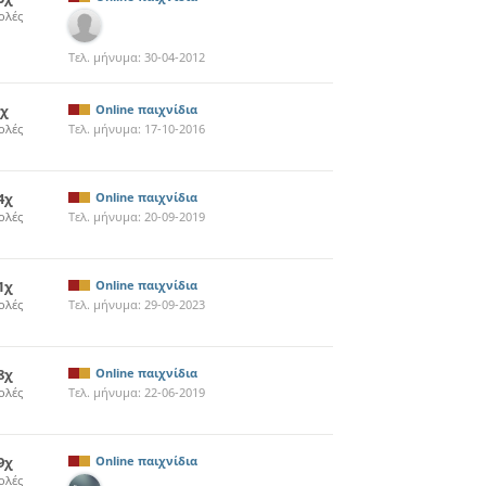
ολές
Τελ. μήνυμα:
30-04-2012
1χ
Online παιχνίδια
ολές
Τελ. μήνυμα:
17-10-2016
4χ
Online παιχνίδια
ολές
Τελ. μήνυμα:
20-09-2019
1χ
Online παιχνίδια
ολές
Τελ. μήνυμα:
29-09-2023
8χ
Online παιχνίδια
ολές
Τελ. μήνυμα:
22-06-2019
9χ
Online παιχνίδια
ολές