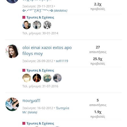
2.2χ
Ξεκίνησε:
29-11-2013
•
προβολές
✿•.•°*”˜ƸӜƷ˜”*°•.•✿
(daidalos)
Έρωτες & Σχέσεις
Τελ. μήνυμα:
30-01-2014
oloi einai xazoi extos apo
27
απαντήσεις
filoys moy
25.5χ
Ξεκίνησε:
26-09-2012
•
sofi1119
προβολές
Έρωτες & Σχέσεις
Τελ. μήνυμα:
31-07-2016
ποιημα!!!
5
απαντήσεις
Ξεκίνησε:
16-02-2012
•
'Σωτηρία
1.9χ
Mι'
(lalala)
προβολές
Έρωτες & Σχέσεις