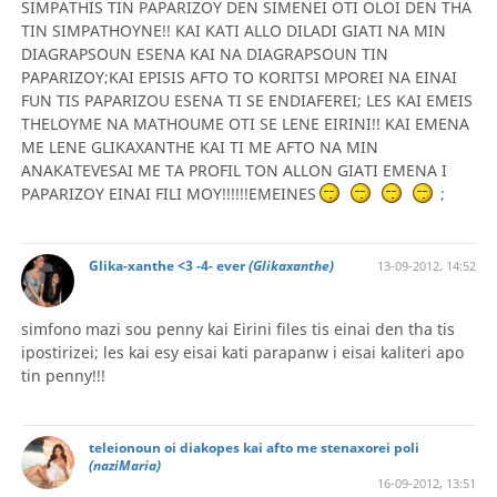
SIMPATHIS TIN PAPARIZOY DEN SIMENEI OTI OLOI DEN THA
TIN SIMPATHOYNE!! KAI KATI ALLO DILADI GIATI NA MIN
DIAGRAPSOUN ESENA KAI NA DIAGRAPSOUN TIN
PAPARIZOY;KAI EPISIS AFTO TO KORITSI MPOREI NA EINAI
FUN TIS PAPARIZOU ESENA TI SE ENDIAFEREI; LES KAI EMEIS
THELOYME NA MATHOUME OTI SE LENE EIRINI!! KAI EMENA
ME LENE GLIKAXANTHE KAI TI ME AFTO NA MIN
ANAKATEVESAI ME TA PROFIL TON ALLON GIATI EMENA I
PAPARIZOY EINAI FILI MOY!!!!!!EMEINES
;
Glika-xanthe <3 -4- ever
(Glikaxanthe)
13-09-2012, 14:52
simfono mazi sou penny kai Eirini files tis einai den tha tis
ipostirizei; les kai esy eisai kati parapanw i eisai kaliteri apo
tin penny!!!
teleionoun oi diakopes kai afto me stenaxorei poli
(naziMaria)
16-09-2012, 13:51