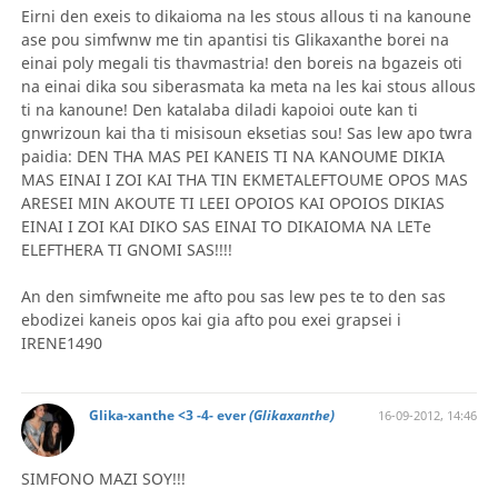
Eirni den exeis to dikaioma na les stous allous ti na kanoune
ase pou simfwnw me tin apantisi tis Glikaxanthe borei na
einai poly megali tis thavmastria! den boreis na bgazeis oti
na einai dika sou siberasmata ka meta na les kai stous allous
ti na kanoune! Den katalaba diladi kapoioi oute kan ti
gnwrizoun kai tha ti misisoun eksetias sou! Sas lew apo twra
paidia: DEN THA MAS PEI KANEIS TI NA KANOUME DIKIA
MAS EINAI I ZOI KAI THA TIN EKMETALEFTOUME OPOS MAS
ARESEI MIN AKOUTE TI LEEI OPOIOS KAI OPOIOS DIKIAS
EINAI I ZOI KAI DIKO SAS EINAI TO DIKAIOMA NA LETe
ELEFTHERA TI GNOMI SAS!!!!
An den simfwneite me afto pou sas lew pes te to den sas
ebodizei kaneis opos kai gia afto pou exei grapsei i
IRENE1490
Glika-xanthe <3 -4- ever
(Glikaxanthe)
16-09-2012, 14:46
SIMFONO MAZI SOY!!!