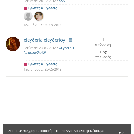
Ξεκίνησε:
28-12-2012
•
SANI
Έρωτες & Σχέσεις
Τελ. μήνυμα:
30-09-2013
eley8eria eley8erioy !!!!!!!
1
απάντηση
Ξεκίνησε:
23-05-2012
•
ΑΓγεΛιΚΗ
1.3χ
(angelino0la03)
προβολές
Έρωτες & Σχέσεις
Τελ. μήνυμα:
23-05-2012
Στο liose.me χρησιμοποιούμε cookies για να εξασφαλίσουμε
ΟΚ