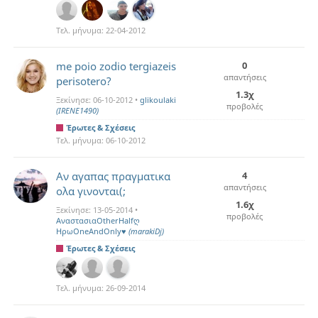
Τελ. μήνυμα:
22-04-2012
me poio zodio tergiazeis
0
απαντήσεις
perisotero?
1.3χ
Ξεκίνησε:
06-10-2012
•
glikoulaki
προβολές
(IRENE1490)
Έρωτες & Σχέσεις
Τελ. μήνυμα:
06-10-2012
Αν αγαπας πραγματικα
4
απαντήσεις
ολα γινονται(;
1.6χ
Ξεκίνησε:
13-05-2014
•
προβολές
ΑναστασιαOtherHalfღ
ΗρωOneAndOnly♥
(marakiDj)
Έρωτες & Σχέσεις
Τελ. μήνυμα:
26-09-2014