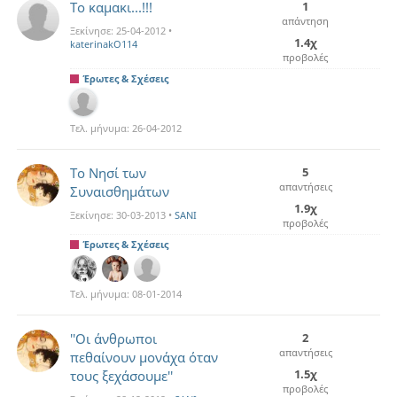
Το καμακι...!!!
1
απάντηση
Ξεκίνησε:
25-04-2012
•
1.4χ
katerinakO114
προβολές
Έρωτες & Σχέσεις
Τελ. μήνυμα:
26-04-2012
Το Νησί των
5
απαντήσεις
Συναισθημάτων
1.9χ
Ξεκίνησε:
30-03-2013
•
SANI
προβολές
Έρωτες & Σχέσεις
Τελ. μήνυμα:
08-01-2014
''Oι άνθρωποι
2
απαντήσεις
πεθαίνουν μονάχα όταν
1.5χ
τους ξεχάσουμε''
προβολές