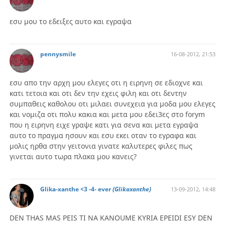
εσυ μου το εδειξες αυτο και εγραψα
pennysmile
16-08-2012, 21:53
εσυ απο την αρχη μου ελεγες οτι η ειρηνη σε εδιοχνε και
κατι τετοια και οτι δεν την εχεις φιλη και οτι δεντην
συμπαθεις καθολου οτι μιλαει συνεχεια για μοδα μου ελεγες
και νομιζα οτι πολυ κακια και μετα μου εδει3ες στο forym
που η ειρηνη ειχε γραψε κατι για σενα και μετα εγραψα
αυτο το πραγμα ησουν και εσυ εκει οταν το εγραφα και
μολις ηρθα στην γειτονια γινατε καλυτερες φιλες πως
γινεται αυτο τωρα πλακα μου κανεις?
Glika-xanthe <3 -4- ever
(Glikaxanthe)
13-09-2012, 14:48
DEN THAS MAS PEIS TI NA KANOUME KYRIA EPEIDI ESY DEN