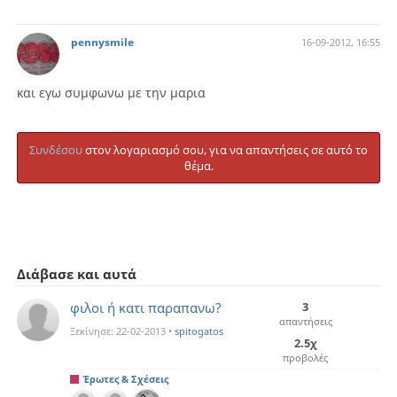
pennysmile
16-09-2012, 16:55
και εγω συμφωνω με την μαρια
Συνδέσου
στον λογαριασμό σου, για να απαντήσεις σε αυτό το
θέμα.
Διάβασε και αυτά
φιλοι ή κατι παραπανω?
3
απαντήσεις
Ξεκίνησε:
22-02-2013
•
spitogatos
2.5χ
προβολές
Έρωτες & Σχέσεις