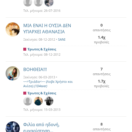
Τελ. μήνυμα:
26-07-2016
MΙΑ ΕΝΑΙ Η ΟΥΣΙΑ ΔΕΝ
0
απαντήσεις
ΥΠΑΡΧΕΙ ΑΘΑΝΑΣΙΑ
1.4χ
Ξεκίνησε:
08-12-2012
•
SANI
προβολές
Έρωτες & Σχέσεις
Τελ. μήνυμα:
08-12-2012
ΒΟΗΘΕΙΑ!!!
7
απαντήσεις
Ξεκίνησε:
06-03-2013
•
1.7χ
~~>Τριάδα<~~ (Λοβε Χρήστο και
Ανίσα)
(1D4ever)
προβολές
Έρωτες & Σχέσεις
Τελ. μήνυμα:
15-03-2013
Φιλία από ηδονή,
8
απαντήσεις
ευχαρίστηση...