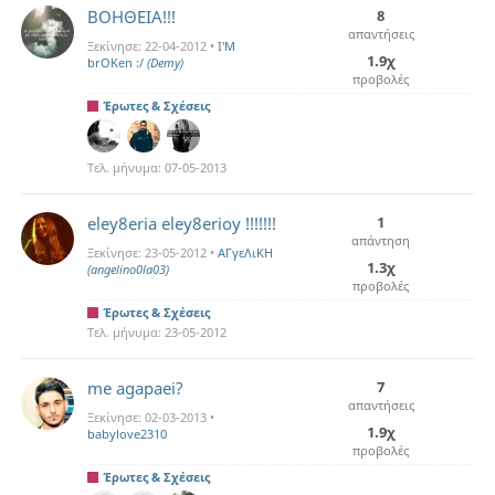
ΒΟΗΘΕΙΑ!!!
8
απαντήσεις
Ξεκίνησε:
22-04-2012
•
I'M
1.9χ
brOKen :/
(Demy)
προβολές
Έρωτες & Σχέσεις
Τελ. μήνυμα:
07-05-2013
eley8eria eley8erioy !!!!!!!
1
απάντηση
Ξεκίνησε:
23-05-2012
•
ΑΓγεΛιΚΗ
1.3χ
(angelino0la03)
προβολές
Έρωτες & Σχέσεις
Τελ. μήνυμα:
23-05-2012
me agapaei?
7
απαντήσεις
Ξεκίνησε:
02-03-2013
•
1.9χ
babylove2310
προβολές
Έρωτες & Σχέσεις