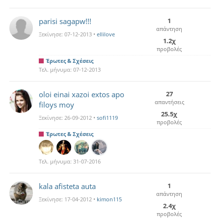
parisi sagapw!!!
1
απάντηση
Ξεκίνησε:
07-12-2013
•
ellilove
1.2χ
προβολές
Έρωτες & Σχέσεις
Τελ. μήνυμα:
07-12-2013
oloi einai xazoi extos apo
27
απαντήσεις
filoys moy
25.5χ
Ξεκίνησε:
26-09-2012
•
sofi1119
προβολές
Έρωτες & Σχέσεις
Τελ. μήνυμα:
31-07-2016
kala afisteta auta
1
απάντηση
Ξεκίνησε:
17-04-2012
•
kimon115
2.4χ
προβολές