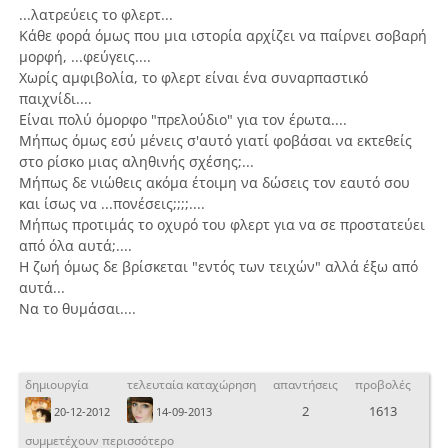
...λατρεύεις το φλερτ...
Κάθε φορά όμως που μια ιστορία αρχίζει να παίρνει σοβαρή
μορφή, ...φεύγεις....
Χωρίς αμφιβολία, το φλερτ είναι ένα συναρπαστικό
παιχνίδι....
Είναι πολύ όμορφο "πρελούδιο" για τον έρωτα....
Μήπως όμως εσύ μένεις σ'αυτό γιατί φοβάσαι να εκτεθείς
στο ρίσκο μιας αληθινής σχέσης;...
Μήπως δε νιώθεις ακόμα έτοιμη να δώσεις τον εαυτό σου
και ίσως να ...πονέσεις;;;;....
Μήπως προτιμάς το οχυρό του φλερτ για να σε προστατεύει
από όλα αυτά;....
Η ζωή όμως δε βρίσκεται "εντός των τειχών" αλλά έξω από
αυτά...
Να το θυμάσαι....
δημιουργία
τελευταία καταχώρηση
απαντήσεις
προβολές
2
1613
20-12-2012
14-09-2013
συμμετέχουν περισσότερο