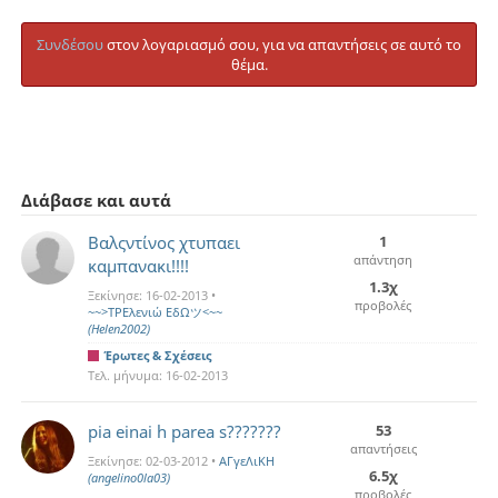
Συνδέσου
στον λογαριασμό σου, για να απαντήσεις σε αυτό το
θέμα.
Διάβασε και αυτά
Βαλςντίνος χτυπαει
1
απάντηση
καμπανακι!!!!
1.3χ
Ξεκίνησε:
16-02-2013
•
προβολές
~~>ΤΡΕλενιώ ΕδΩツ<~~
(Helen2002)
Έρωτες & Σχέσεις
Τελ. μήνυμα:
16-02-2013
pia einai h parea s???????
53
απαντήσεις
Ξεκίνησε:
02-03-2012
•
ΑΓγεΛιΚΗ
6.5χ
(angelino0la03)
προβολές