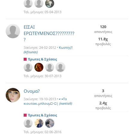
Τελ. μήνυμα:
05-04-2013
ΕΙΣΑΙ
120
απαντήσεις
ΕΡΩΤΕΥΜΕΝΟΣ?????????
11.8χ
?
προβολές
Ξεκίνησε:
24-02-2012
•
Κωστης!!
(kifounas)
Έρωτες & Σχέσεις
Τελ. μήνυμα:
30-07-2013
Ονομα?
3
απαντήσεις
Ξεκίνησε:
19-10-2013
•
▪~▪Το
2.4χ
κιουτακι.μπλουμ□~□|
(nantia9)
προβολές
Έρωτες & Σχέσεις
Τελ. μήνυμα:
02-06-2016