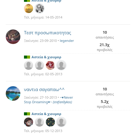
Αστεία & χιουμορ
Τελ. μήνυμα:
14-05-2014
Τεστ προσωπικοτητας
10
απαντήσεις
Ξεκίνησε:
23-09-2010
•
legender
21.3χ
προβολές
Αστεία & χιουμορ
Τελ. μήνυμα:
02-05-2013
ναντια σαγαπαω^^
10
απαντήσεις
Ξεκίνησε:
27-10-2013
•
~♥Never
5.2χ
Stop Dreaming♥~
(stefan0ykos)
προβολές
Αστεία & χιουμορ
Τελ. μήνυμα:
05-12-2013