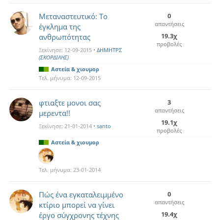
Μεταναστευτικό: Το
0
απαντήσεις
έγκλημα της
19.3χ
ανθρωπότητας
προβολές
Ξεκίνησε:
12-09-2015
•
ΔΗΜΗΤΡΣ
(ΣΚΟΡΔΙΛΗΣ)
Αστεία & χιουμορ
Τελ. μήνυμα:
12-09-2015
φτιαξτε μονοι σας
3
απαντήσεις
μερεντα!!
19.1χ
Ξεκίνησε:
21-01-2014
•
santo
προβολές
Αστεία & χιουμορ
Τελ. μήνυμα:
23-01-2014
Πώς ένα εγκαταλειμμένο
0
απαντήσεις
κτίριο μπορεί να γίνει
19.4χ
έργο σύγχρονης τέχνης