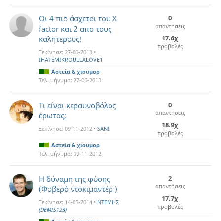
Οι 4 πιο άσχετοι του X
0
απαντήσεις
factor και 2 απο τους
17.6χ
καλητερους!
προβολές
Ξεκίνησε:
27-06-2013
•
IHATEMIKROULLALOVE1
Αστεία & χιουμορ
Τελ. μήνυμα:
27-06-2013
Τι είναι κεραυνοβόλος
0
απαντήσεις
έρωτας;
18.9χ
Ξεκίνησε:
09-11-2012
•
SANI
προβολές
Αστεία & χιουμορ
Τελ. μήνυμα:
09-11-2012
Η δύναμη της φύσης
2
απαντήσεις
(Φοβερό ντοκιμαντέρ )
17.7χ
Ξεκίνησε:
14-05-2014
•
ΝΤΕΜΗΣ
προβολές
(DEMIS123)