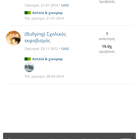
προβολές
Ξεκίνησε:
21-01-2014
•
SANI
Αστεία & χιουμορ
Τελ. μήνυμα:
21-01-2014
(Βullying) Σχολικός
1
απάντηση
εκφοβισμός
19.0χ
Ξεκίνησε:
23-11-2012
•
SANI
προβολές
Αστεία & χιουμορ
Τελ. μήνυμα:
26-03-2014