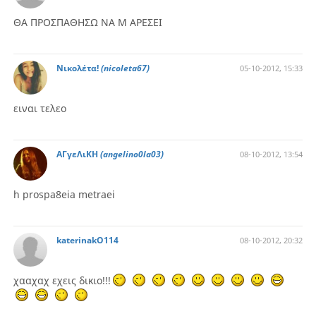
ΘΑ ΠΡΟΣΠΑΘΗΣΩ ΝΑ Μ ΑΡΕΣΕΙ
Νικολέτα!
(nicoleta67)
05-10-2012, 15:33
ειναι τελεο
ΑΓγεΛιΚΗ
(angelino0la03)
08-10-2012, 13:54
h prospa8eia metraei
katerinakO114
08-10-2012, 20:32
χααχαχ εχεις δικιο!!!