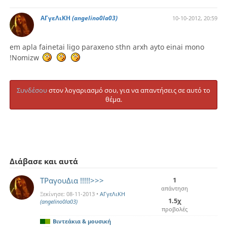
ΑΓγεΛιΚΗ
(angelino0la03)
10-10-2012, 20:59
em apla fainetai ligo paraxeno sthn arxh ayto einai mono
!Nomizw
Συνδέσου
στον λογαριασμό σου, για να απαντήσεις σε αυτό το
θέμα.
Διάβασε και αυτά
ΤΡαγουΔια !!!!!>>>
1
απάντηση
Ξεκίνησε:
08-11-2013
•
ΑΓγεΛιΚΗ
1.5χ
(angelino0la03)
προβολές
Βιντεάκια & μουσική