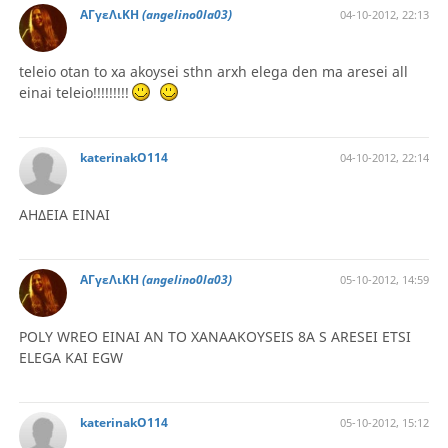
ΑΓγεΛιΚΗ
(angelino0la03)
04-10-2012, 22:13
teleio otan to xa akoysei sthn arxh elega den ma aresei all
einai teleio!!!!!!!!!
katerinakO114
04-10-2012, 22:14
ΑΗΔΕΙΑ ΕΙΝΑΙ
ΑΓγεΛιΚΗ
(angelino0la03)
05-10-2012, 14:59
POLY WREO EINAI AN TO XANAAKOYSEIS 8A S ARESEI ETSI
ELEGA KAI EGW
katerinakO114
05-10-2012, 15:12