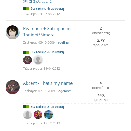
ΧΡΗΣΗΣ
(dimitris10)
Βιντεάκια & μουσική
Τελ. μήνυμα:
02-03-2012
Reamann + Xatzigiannis-
2
απαντήσεις
Tonight/Simera
2.7χ
Ξεκίνησε:
03-12-2009
•
agelina
προβολές
Βιντεάκια & μουσική
Τελ. μήνυμα:
18-04-2012
Akcent - That's my name
4
απαντήσεις
Ξεκίνησε:
02-11-2009
•
legender
3.0χ
προβολές
Βιντεάκια & μουσική
Τελ. μήνυμα:
15-12-2013