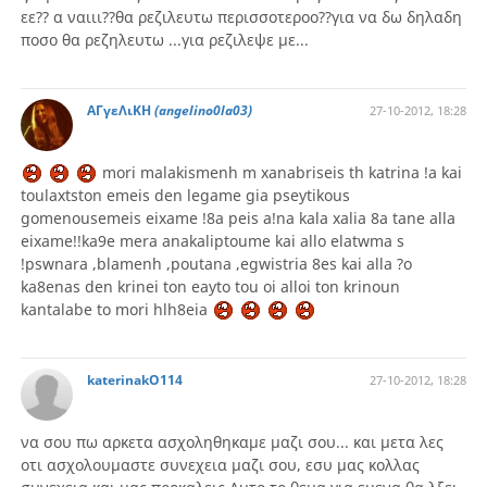
εε?? α ναιιι??θα ρεζιλευτω περισσοτεροο??για να δω δηλαδη
ποσο θα ρεζηλευτω ...για ρεζιλεψε με...
ΑΓγεΛιΚΗ
(angelino0la03)
27-10-2012, 18:28
mori malakismenh m xanabriseis th katrina !a kai
toulaxtston emeis den legame gia pseytikous
gomenous
emeis eixame !8a peis a!na kala xalia 8a tane alla
eixame!!ka9e mera anakaliptoume kai allo elatwma s
!pswnara ,blamenh ,poutana ,egwistria 8es kai alla ?o
ka8enas den krinei ton eayto tou oi alloi ton krinoun
kantalabe to mori hlh8eia
katerinakO114
27-10-2012, 18:28
να σου πω αρκετα ασχοληθηκαμε μαζι σου... και μετα λες
οτι ασχολουμαστε συνεχεια μαζι σου, εσυ μας κολλας