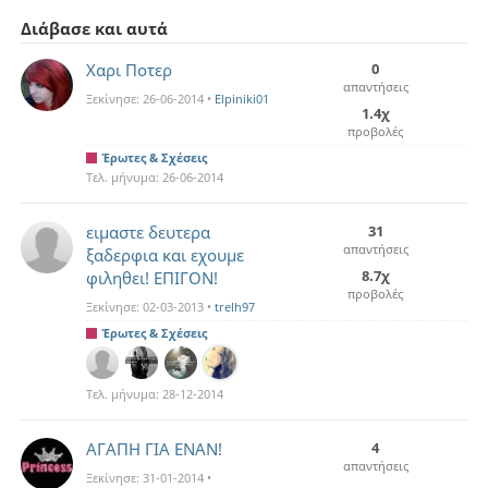
Διάβασε και αυτά
Χαρι Ποτερ
0
απαντήσεις
Ξεκίνησε:
26-06-2014
•
Elpiniki01
1.4χ
προβολές
Έρωτες & Σχέσεις
Τελ. μήνυμα:
26-06-2014
ειμαστε δευτερα
31
απαντήσεις
ξαδερφια και εχουμε
8.7χ
φιληθει! ΕΠΙΓΟΝ!
προβολές
Ξεκίνησε:
02-03-2013
•
trelh97
Έρωτες & Σχέσεις
Τελ. μήνυμα:
28-12-2014
ΑΓΑΠΗ ΓΙΑ ΕΝΑΝ!
4
απαντήσεις
Ξεκίνησε:
31-01-2014
•