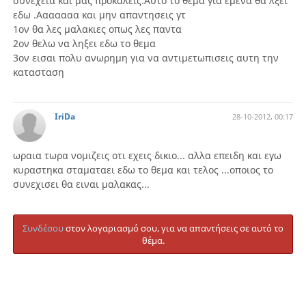
συνεχεια και μας προκαλεις.Αυτο το θεμα για εμενα θα λξει
εδω .Ααααααα και μην απαντησεις γτ
1ον θα λες μαλακιες οπως λες παντα
2ον θελω να ληξει εδω το θεμα
3ον εισαι πολυ ανωρημη για να αντιμετωπισεις αυτη την
κατασταση
IriDa
28-10-2012, 00:17
ωραια τωρα νομιζεις οτι εχεις δικιο... αλλα επειδη και εγω
κυραστηκα σταματαει εδω το θεμα και τελος ...οποιος το
συνεχισει θα ειναι μαλακας...
Συνδέσου
στον λογαριασμό σου, για να απαντήσεις σε αυτό το
θέμα.