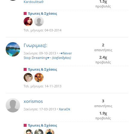
1.5χ
Kardoulitsa9
προβολές
Έρωτες & Σχέσεις
Τελ. μήνυμα:
04-03-2014
Γνωριμιες(:
2
απαντήσεις
Ξεκίνησε:
09-10-2013
•
~♥Never
2.4χ
Stop Dreaming♥~
(stefan0ykos)
προβολές
Έρωτες & Σχέσεις
Τελ. μήνυμα:
14-11-2013
xorismos
3
απαντήσεις
Ξεκίνησε:
17-03-2013
•
XaraOk
1.9χ
προβολές
Έρωτες & Σχέσεις