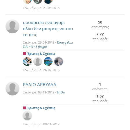
Τελ. μήνυμα:
21-03-2013
σουαρεσει ενα αγορι
50
απαντήσεις
αλλα δεν μπορεις να του
7.7χ
το πεις
προβολές
Ξεκίνησε:
28-01-2012
•
Ευαγγελια
Σ.Α. <3 <3
(bago)
Έρωτες & Σχέσεις
Τελ. μήνυμα:
26-07-2016
ΡΑΔΙΟ ΑΡΒΥΛΑΑ
1
απάντηση
Ξεκίνησε:
08-11-2012
•
IriDa
1.5χ
προβολές
Έρωτες & Σχέσεις
Τελ. μήνυμα:
09-11-2012