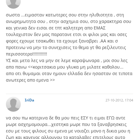
σωστα ...ειμασταν κατωτερες σου στην ηλιθιοτητα , στη
ανωρημωτητα σου , στην ασχημια σου, στο χαρακτηρα σου
και γενικα δεν εισαι σε τπτ καλητερη απο ΕΜΑΣ
τουλαχιστον δεν μας παρατανε ετσι οι φιλοι μας και οσες
φορες εχουμε τσακωθει τα εχουμε ξαναβρει .ΑΑ και σ
προτεινω να μην το συνεχισεις το θεμα γτ θα ρεζιλευτεις
περισσοτερο!!!!!!!!!!!!
ΥΣ και μετα λες να μην σε λεμε καραψωναρα , μοι σου λες
απο πανω <<κοριτσακια μου γλυκα μη μιλατε καθολου...
απο οτι θυμαμαι οταν ημουν ελλαδα δεν ησασταν σε τιποτα
ανωτερες απο εμενα >>
IriDa
27-10-2012, 17:04
να σου πω κατερινα δε θα μου πεις ΕΣΥ τι ειμαι ΕΓΩ αντε
μωρε ασχημομουρα...χεστηκα μωρε που τα ξαναβρησκεις
εσυ με τους φιλους συ εμενα με νοιαζει μονο η δικια μου η
ζωη και κανενος αλλουνου το καταλαβες επιτελους αυτο