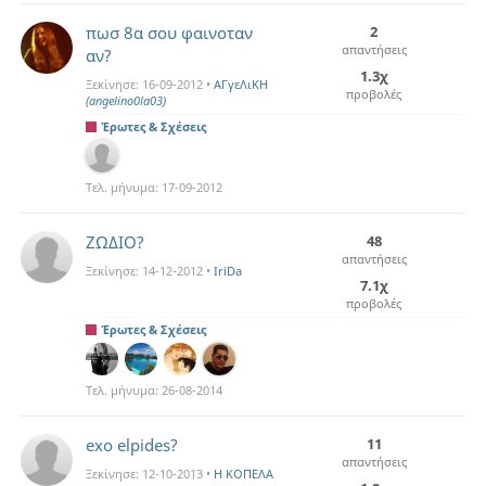
πωσ 8α σου φαινοταν
2
απαντήσεις
αν?
1.3χ
Ξεκίνησε:
16-09-2012
•
ΑΓγεΛιΚΗ
προβολές
(angelino0la03)
Έρωτες & Σχέσεις
Τελ. μήνυμα:
17-09-2012
ΖΩΔΙΟ?
48
απαντήσεις
Ξεκίνησε:
14-12-2012
•
IriDa
7.1χ
προβολές
Έρωτες & Σχέσεις
Τελ. μήνυμα:
26-08-2014
exo elpides?
11
απαντήσεις
Ξεκίνησε:
12-10-2013
•
Η ΚΟΠΕΛΑ